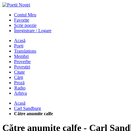
Contul Meu
Favorite
Scrie poezie
Înregistrare / Logare
Acasă
Poeţi
Translations
Membri
Proverbe
Povestiri
Citate
Cărţi
Proză
Radio
Arhiva
Acasă
Carl Sandburg
Către anumite calfe
Către anumite calfe - Carl San