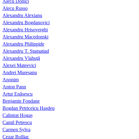
Alecu Donici
Alecu Russo
Alexandru Alexianu
Alexandru Bogdanovici
Alexandru Hrisoverghi
Alexandru Macedonski
Alexandru Philippide
Alexandru T. Stamatiad
Alexandru Vlahuţă
Alexei Mateevici
Andrei Mureşanu
Anonim
Anton Pann
Artur Enăşescu
Benjamin Fondane
Bogdan Petriceicu Haşdeu
Calistrat Hogaș
Camil Petrescu
Carmen Sylva
Cezar Bolliac