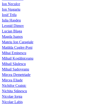
Ion Neculce
Ion Șiugariu
Iosif Trifa
Iulia Haşdeu
Leonid Dimov
Lucian Blaga
Magda Isanos
Mateiu Ion Caragiale
Matilda Cugler-Poni
Mihai Eminescu
Mihail Kogălniceanu
Mihail Săulescu
Mihail Sadoveanu
Mircea Demetriade
Mircea Eliade
Nichifor Crainic
Nichita Stănescu
Nicolae Iorga
Nicolae Labiş