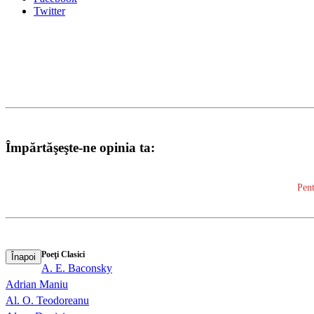
Twitter
Împărtăşeşte-ne opinia ta:
Pent
Poeţi Clasici
Înapoi
A. E. Baconsky
Adrian Maniu
Al. O. Teodoreanu