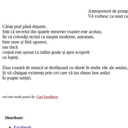
Antreprenori de pompe 
Vă vorbesc ca unul car
Cărați praf până departe,
Știți că secretul din spatele meseriei voastre este același,
fie că coborâți sicriul cu mașini moderne, automate,
bine unse și fără zgomot,
sau dacă
corpul este așezat cu mâini goale și apoi acoperit
cu lopeți.
Ziua voastră de muncă se desfășoară cu râsete în multe zile ale anului,
Și vă câștigați existența prin cei care vă iau rămas bun astăzi
în șoapte subțiri.
vezi mai multe poezii de:
Carl Sandburg
Distribuie:
Facebook