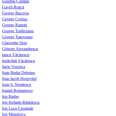
Eusebiu Camilar
Gavril Rotică
George Bacovia
George Coşbuc
George Ranetti
George Topîrceanu
George Tutoveanu
Gheorghe Sion
Grigore Alexandrescu
Iancu Văcărescu
Ienăchită Văcărescu
Ilarie Voronca
Ioan Budai Deleanu
Ioan Iacob Hozevitul
Ioan S. Neniţescu
Ioanid Romanescu
Ion Barbu
Ion Heliade-Rădulescu
Ion Luca Caragiale
Ion Minulescu