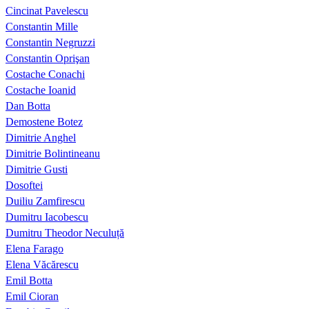
Cincinat Pavelescu
Constantin Mille
Constantin Negruzzi
Constantin Oprişan
Costache Conachi
Costache Ioanid
Dan Botta
Demostene Botez
Dimitrie Anghel
Dimitrie Bolintineanu
Dimitrie Gusti
Dosoftei
Duiliu Zamfirescu
Dumitru Iacobescu
Dumitru Theodor Neculuță
Elena Farago
Elena Văcărescu
Emil Botta
Emil Cioran