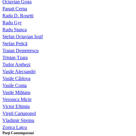
Octavian Goga
Panait Cerna
Radu D. Rosetti
Radu Gyr
Radu Stanca
Ştefan Octavian Iosif
Ștefan Petică
Traian Demetrescu
Tristan Tzara
Tudor Arghezi
Vasile Alecsandri
Vasile Cârlova
Vasile Conta
Vasile Militaru
Veronica Micle
Victor Eftimiu
Virgil Carianopol
Vladimir Streinu
Zorica Laţcu
Poeţi Contemporani