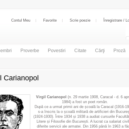
Contul Meu
Favorite
Scrie poezie
Înregistrare / L
embri
Proverbe
Povestiri
Citate
Cărţi
Proză
il Carianopol
Virgil Carianopol
(n. 29 martie 1908, Caracal - d. 6 apri
1984) a fost un poet român.
După ce a urmat primii ani de școală la Caracal (1916-19
s-a înscris la o școală militară de artificieri din Bucureș
(1924-1930). Între 1934 și 1938 a audiat cursurile Facultăț
Litere și Filosofie din București. A lucrat ca salariat civil
diferite servicii ale armatei. Din 1956 până în 1963 a fă