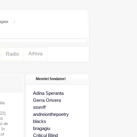
ogare
Arhiva
Radio
Membri fondatori
Adina Speranta
Gerra Orivera
lie
stomff
22),
andreionthepoetry
ti
blacks
ii de
bragagiu
 în
cut
Criticul Blind