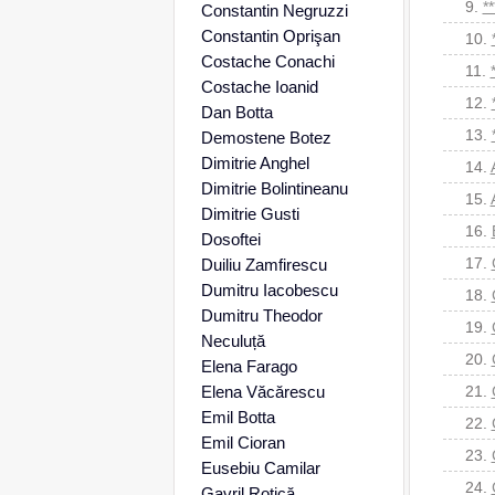
9.
*
Constantin Negruzzi
Constantin Oprişan
10.
Costache Conachi
11.
Costache Ioanid
12.
Dan Botta
13.
Demostene Botez
Dimitrie Anghel
14.
Dimitrie Bolintineanu
15.
Dimitrie Gusti
16.
Dosoftei
17.
Duiliu Zamfirescu
Dumitru Iacobescu
18.
Dumitru Theodor
19.
Neculuță
20.
Elena Farago
Elena Văcărescu
21.
Emil Botta
22.
Emil Cioran
23.
Eusebiu Camilar
24.
Gavril Rotică