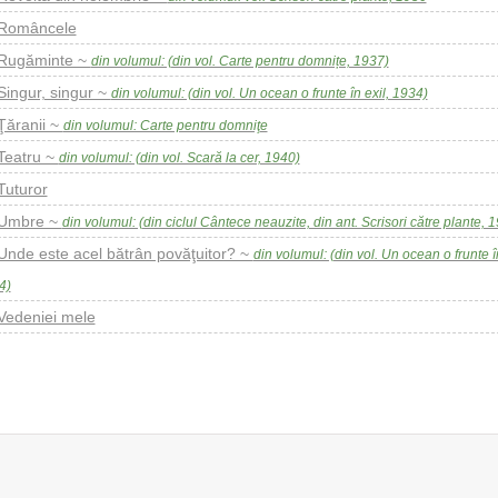
Româncele
Rugăminte ~
din volumul: (din vol. Carte pentru domnițe, 1937)
Singur, singur ~
din volumul: (din vol. Un ocean o frunte în exil, 1934)
Ţăranii ~
din volumul: Carte pentru domniţe
Teatru ~
din volumul: (din vol. Scară la cer, 1940)
Tuturor
Umbre ~
din volumul: (din ciclul Cântece neauzite, din ant. Scrisori către plante, 
Unde este acel bătrân povăţuitor? ~
din volumul: (din vol. Un ocean o frunte î
4)
Vedeniei mele