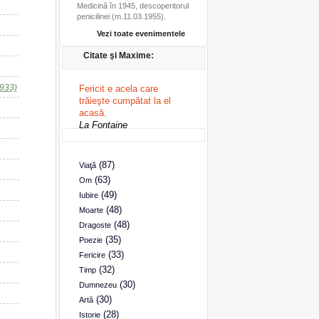
Medicină în 1945, descoperitorul
penicilinei (m.11.03.1955).
Vezi toate evenimentele
Citate şi Maxime:
1933)
Fericit e acela care
trăieşte cumpătat la el
acasă.
La Fontaine
(87)
Viaţă
(63)
Om
(49)
Iubire
(48)
Moarte
(48)
Dragoste
(35)
Poezie
(33)
Fericire
(32)
Timp
(30)
Dumnezeu
(30)
Artă
(28)
Istorie