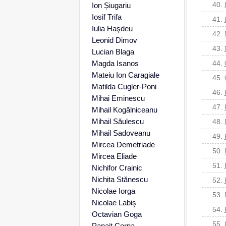
40.
Ion Șiugariu
Iosif Trifa
41.
Iulia Haşdeu
42.
Leonid Dimov
43.
Lucian Blaga
Magda Isanos
44.
Mateiu Ion Caragiale
45.
Matilda Cugler-Poni
46.
Mihai Eminescu
47.
Mihail Kogălniceanu
Mihail Săulescu
48.
Mihail Sadoveanu
49.
Mircea Demetriade
50.
Mircea Eliade
51.
Nichifor Crainic
Nichita Stănescu
52.
Nicolae Iorga
53.
Nicolae Labiş
54.
Octavian Goga
55.
Panait Cerna