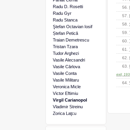
Radu D. Rosetti
56.
Radu Gyr
57.
Radu Stanca
58.
Ştefan Octavian Iosif
59.
Ștefan Petică
Traian Demetrescu
60.
Tristan Tzara
61.
Tudor Arghezi
62.
Vasile Alecsandri
63.
Vasile Cârlova
Vasile Conta
exil, 193
Vasile Militaru
64.
Veronica Micle
Victor Eftimiu
Virgil Carianopol
Vladimir Streinu
Zorica Laţcu