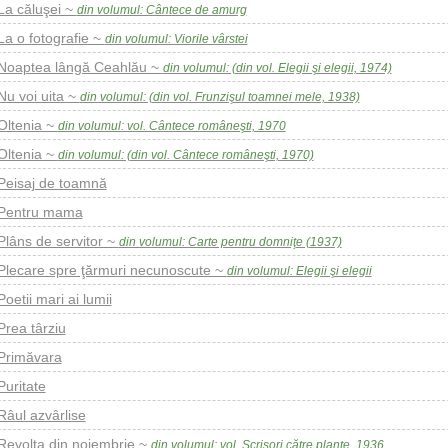
La căluşei ~
din volumul: Cântece de amurg
La o fotografie ~
din volumul: Viorile vârstei
Noaptea lângă Ceahlău ~
din volumul: (din vol. Elegii şi elegii, 1974)
Nu voi uita ~
din volumul: (din vol. Frunzişul toamnei mele, 1938)
Oltenia ~
din volumul: vol. Cântece româneşti, 1970
Oltenia ~
din volumul: (din vol. Cântece româneşti, 1970)
Peisaj de toamnă
Pentru mama
Plâns de servitor ~
din volumul: Carte pentru domniţe (1937)
Plecare spre ţărmuri necunoscute ~
din volumul: Elegii şi elegii
Poetii mari ai lumii
Prea târziu
Primăvara
Puritate
Râul azvârlise
Revolta din noiembrie ~
din volumul: vol. Scrisori către plante, 1936