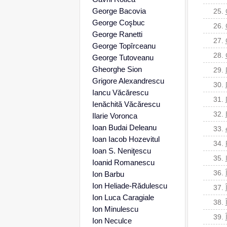
George Bacovia
25.
George Coşbuc
26.
George Ranetti
27.
George Topîrceanu
28.
George Tutoveanu
Gheorghe Sion
29.
Grigore Alexandrescu
30.
Iancu Văcărescu
31.
Ienăchită Văcărescu
32.
Ilarie Voronca
Ioan Budai Deleanu
33.
Ioan Iacob Hozevitul
34.
Ioan S. Neniţescu
35.
Ioanid Romanescu
36.
Ion Barbu
Ion Heliade-Rădulescu
37.
Ion Luca Caragiale
38.
Ion Minulescu
39.
Ion Neculce