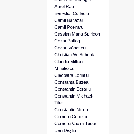
Aurel Rău
Benedict Corlaciu
Camil Baltazar
Camil Poenaru
Cassian Maria Spiridon
Cezar Baltag
Cezar Ivănescu
Christian W. Schenk
Claudia Millian
Minulescu
Cleopatra Lorințiu
Constanţa Buzea
Constantin Berariu
Constantin Michael-
Titus
Constantin Noica
Corneliu Coposu
Corneliu Vadim Tudor
Dan Deşliu