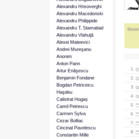
Alexandru Hrisoverghi
Alexandru Macedonski
Alexandru Philippide
Alexandru T. Stamatiad
Distr
Alexandru Vlahuţă
Alexei Mateevici
Andrei Mureşanu
Anonim
Anton Pann
1.
(
Artur Enăşescu
Benjamin Fondane
2.
(
Bogdan Petriceicu
3.
(
Haşdeu
4.
(
Calistrat Hogaș
5.
*
Camil Petrescu
Carmen Sylva
6.
*
Cezar Bolliac
7.
**
Cincinat Pavelescu
8.
*
Constantin Mille