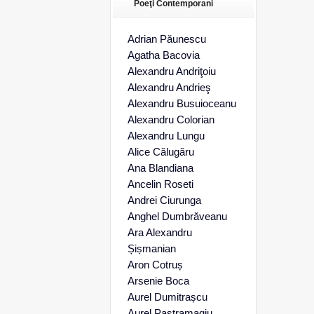
Poeţi Contemporani
Adrian Păunescu
Agatha Bacovia
Alexandru Andriţoiu
Alexandru Andrieş
Alexandru Busuioceanu
Alexandru Colorian
Alexandru Lungu
Alice Călugăru
Ana Blandiana
Ancelin Roseti
Andrei Ciurunga
Anghel Dumbrăveanu
Ara Alexandru
Șișmanian
Aron Cotruș
Arsenie Boca
Aurel Dumitrașcu
Aurel Pastramagiu