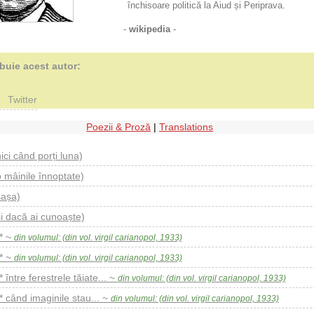
închisoare politică la Aiud și Periprava.
-
wikipedia
-
ibuie acest autor:
Twitter
Poezii & Proză
|
Translations
nici când porți luna)
o mâinile înnoptate)
sașa)
și dacă ai cunoaște)
** ~
din volumul: (din vol. virgil carianopol, 1933)
** ~
din volumul: (din vol. virgil carianopol, 1933)
* între ferestrele tăiate... ~
din volumul: (din vol. virgil carianopol, 1933)
** când imaginile stau... ~
din volumul: (din vol. virgil carianopol, 1933)