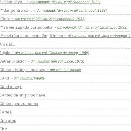
** știam seva... ~
din volumul: (din vol. virgil carianopol, 1933)
***dar pentru că... ~
din volumul: (din vol. virgil carianopol, 1933)
***lelia ~
din volumul: (din vol. virgil carianopol, 1933)
***să vie zăpada porumbeilor ~
din volumul: (din vol. virgil carianopol, 1933)
***vezi râurile aplecate lângă inima ~
din volumul: (din vol. virgil carianopol, 
Am dat...
Aripile ~
din volumul: (din vol. Cântece de amurg, 1969)
Bătrânul pictor ~
din volumul: (din vol. Lirice, 1973)
Cântec de liniştit bolnava ~
din volumul: Inedite
Când ~
din volumul: Inedite
Când iubești
Cântec de liniştit bolnava
Cântec pentru mama
Cartea
Ce-i greu
Chin