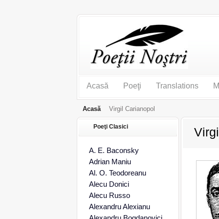
Acasă
Poeţi
Translations
M
Acasă
Virgil Carianopol
Poeţi Clasici
Virg
A. E. Baconsky
Adrian Maniu
Al. O. Teodoreanu
Alecu Donici
Alecu Russo
Alexandru Alexianu
Alexandru Bogdanovici