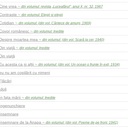
Cine vrea ~
din volumul: revista „Luceafărul”, anul X, nr. 32, 1967
Contraste ~
din volumul: Elegii şi elegii
Cotidian ~
din volumul: (din vol. Cântece de amurg, 1969)
Covor românesc ~
din volumul: Inedite
Despre moartea mea ~
din volumul: (din vol. Scară la cer, 1940)
Din viaţă ~
din volumul: Inedite
Din viaţă
Eu acesta ca şi alţii ~
din volumul: (din vol. Un ocean o frunte în exil, 1934)
eu nu am copilărit cu nimeni
Flăcări
Idoli
În faţa mării ~
din volumul: Inedite
Îngenunchiere
Însemnare
Însemnare de la Anapa ~
din volumul: (din vol. Poeme de pe front, 1941)