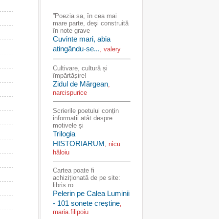
”Poezia sa, în cea mai
mare parte, deşi construită
în note grave
Cuvinte mari, abia
atingându-se...
, valery
Cultivare, cultură și
împărtășire!
Zidul de Mărgean
,
narcispurice
Scrierile poetului conțin
informații atât despre
motivele și
Trilogia
HISTORIARUM
, nicu
hăloiu
Cartea poate fi
achiziționată de pe site:
libris.ro
Pelerin pe Calea Luminii
- 101 sonete creștine
,
maria.filipoiu