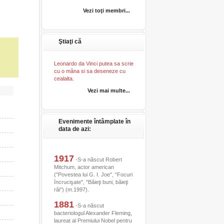
Vezi toţi membri...
Ştiaţi că
Leonardo da Vinci putea sa scrie
cu o mâna si sa deseneze cu
cealalta.
Vezi mai multe...
Evenimente întâmplate în
data de azi:
1917
-S-a născut Robert
Mitchum, actor american
("Povestea lui G. I. Joe", "Focuri
încrucişate", "Băieţi buni, băieţi
răi") (m.1997).
1881
-S-a născut
bacteriologul Alexander Fleming,
laureat al Premiului Nobel pentru