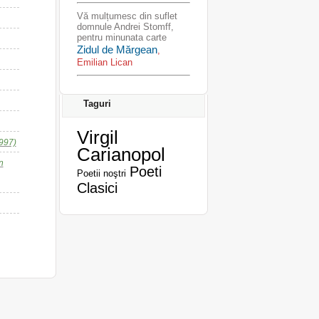
Vă mulțumesc din suflet
domnule Andrei Stomff,
pentru minunata carte
Zidul de Mărgean
,
Emilian Lican
Taguri
Virgil
1997)
Carianopol
n
Poeti
Poetii noştri
Clasici