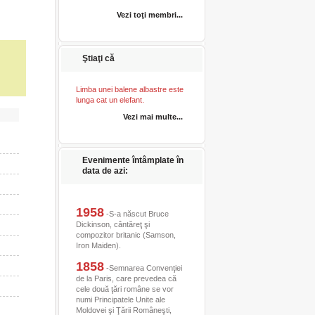
Vezi toţi membri...
Ştiaţi că
Limba unei balene albastre este
lunga cat un elefant.
Vezi mai multe...
Evenimente întâmplate în
data de azi:
1958
-S-a născut Bruce
Dickinson, cântăreţ şi
compozitor britanic (Samson,
Iron Maiden).
1858
-Semnarea Convenţiei
de la Paris, care prevedea că
cele două ţări române se vor
numi Principatele Unite ale
Moldovei şi Ţării Româneşti,