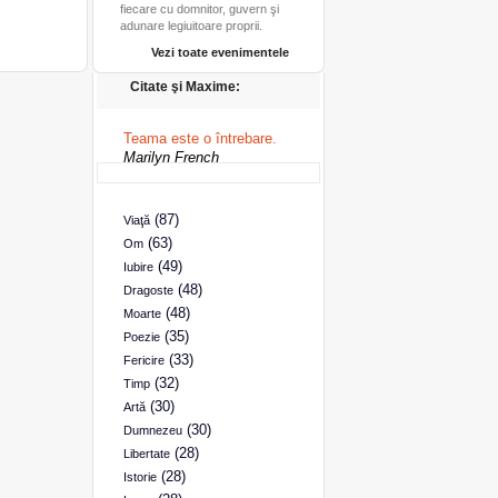
fiecare cu domnitor, guvern şi
adunare legiuitoare proprii.
Vezi toate evenimentele
Citate şi Maxime:
Teama este o întrebare.
Marilyn French
(87)
Viaţă
(63)
Om
(49)
Iubire
(48)
Dragoste
(48)
Moarte
(35)
Poezie
(33)
Fericire
(32)
Timp
(30)
Artă
(30)
Dumnezeu
(28)
Libertate
(28)
Istorie