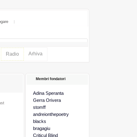
ogare
Arhiva
Radio
Membri fondatori
Adina Speranta
Gerra Orivera
ust
stomff
andreionthepoetry
blacks
bragagiu
Criticul Blind