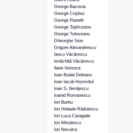
George Bacovia
George Coşbuc
George Ranetti
George Topîrceanu
George Tutoveanu
Gheorghe Sion
Grigore Alexandrescu
Iancu Văcărescu
Ienăchită Văcărescu
Ilarie Voronca
Ioan Budai Deleanu
Ioan Iacob Hozevitul
Ioan S. Neniţescu
Ioanid Romanescu
Ion Barbu
Ion Heliade-Rădulescu
Ion Luca Caragiale
Ion Minulescu
Ion Neculce