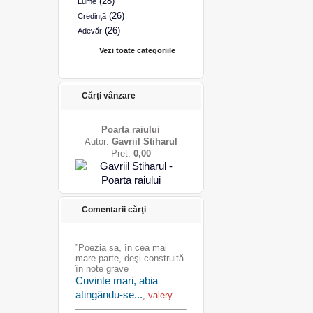
(28)
Lume
(26)
Credinţă
(26)
Adevăr
Vezi toate categoriile
Cărţi vânzare
Poarta raiului
Autor:
Gavriil Stiharul
Pret:
0,00
Comentarii cărţi
”Poezia sa, în cea mai
mare parte, deşi construită
în note grave
Cuvinte mari, abia
atingându-se...
, valery