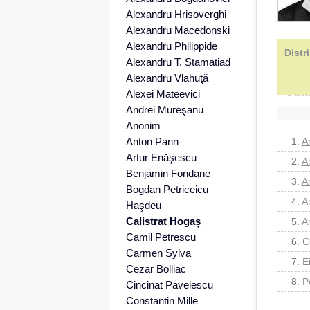
Alexandru Hrisoverghi
Alexandru Macedonski
Alexandru Philippide
Distr
Alexandru T. Stamatiad
Alexandru Vlahuţă
Alexei Mateevici
Andrei Mureşanu
Anonim
Anton Pann
1.
Am
Artur Enăşescu
2.
Am
Benjamin Fondane
3.
Am
Bogdan Petriceicu
4.
Am
Haşdeu
Calistrat Hogaș
5.
Am
Camil Petrescu
6.
C
Carmen Sylva
7.
E
Cezar Bolliac
8.
P
Cincinat Pavelescu
Constantin Mille