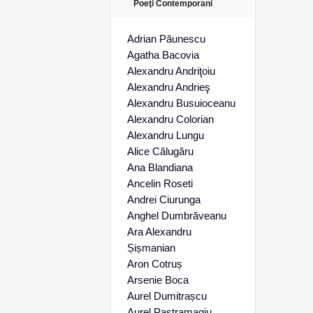
Poeţi Contemporani
Adrian Păunescu
Agatha Bacovia
Alexandru Andriţoiu
Alexandru Andrieş
Alexandru Busuioceanu
Alexandru Colorian
Alexandru Lungu
Alice Călugăru
Ana Blandiana
Ancelin Roseti
Andrei Ciurunga
Anghel Dumbrăveanu
Ara Alexandru
Șișmanian
Aron Cotruș
Arsenie Boca
Aurel Dumitrașcu
Aurel Pastramagiu