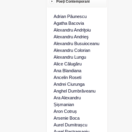
Poeţi Contemporani
Adrian Păunescu
Agatha Bacovia
Alexandru Andriţoiu
Alexandru Andrieş
Alexandru Busuioceanu
Alexandru Colorian
Alexandru Lungu
Alice Călugăru
Ana Blandiana
Ancelin Roseti
Andrei Ciurunga
Anghel Dumbrăveanu
Ara Alexandru
Șișmanian
Aron Cotruș
Arsenie Boca
Aurel Dumitrașcu
Aurel Pastramagiu