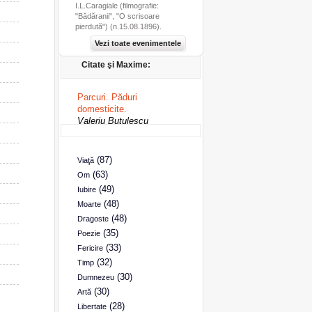
I.L.Caragiale (filmografie:
"Bădăranii", "O scrisoare
pierdută") (n.15.08.1896).
Vezi toate evenimentele
Citate şi Maxime:
Parcuri. Păduri
domesticite.
Valeriu Butulescu
(87)
Viaţă
(63)
Om
(49)
Iubire
(48)
Moarte
(48)
Dragoste
(35)
Poezie
(33)
Fericire
(32)
Timp
(30)
Dumnezeu
(30)
Artă
(28)
Libertate