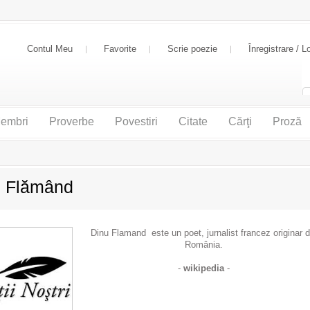
Contul Meu
Favorite
Scrie poezie
Înregistrare / L
embri
Proverbe
Povestiri
Citate
Cărţi
Proză
u Flămând
Dinu Flamand este un poet, jurnalist francez originar d
România.
-
wikipedia
-