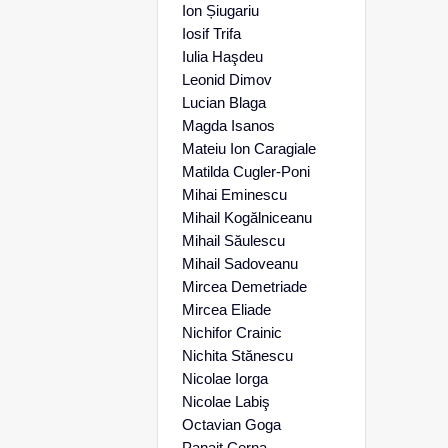
Ion Șiugariu
Iosif Trifa
Iulia Haşdeu
Leonid Dimov
Lucian Blaga
Magda Isanos
Mateiu Ion Caragiale
Matilda Cugler-Poni
Mihai Eminescu
Mihail Kogălniceanu
Mihail Săulescu
Mihail Sadoveanu
Mircea Demetriade
Mircea Eliade
Nichifor Crainic
Nichita Stănescu
Nicolae Iorga
Nicolae Labiş
Octavian Goga
Panait Cerna