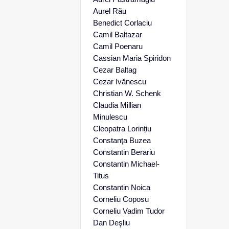
Aurel Rău
Benedict Corlaciu
Camil Baltazar
Camil Poenaru
Cassian Maria Spiridon
Cezar Baltag
Cezar Ivănescu
Christian W. Schenk
Claudia Millian
Minulescu
Cleopatra Lorințiu
Constanţa Buzea
Constantin Berariu
Constantin Michael-
Titus
Constantin Noica
Corneliu Coposu
Corneliu Vadim Tudor
Dan Deşliu