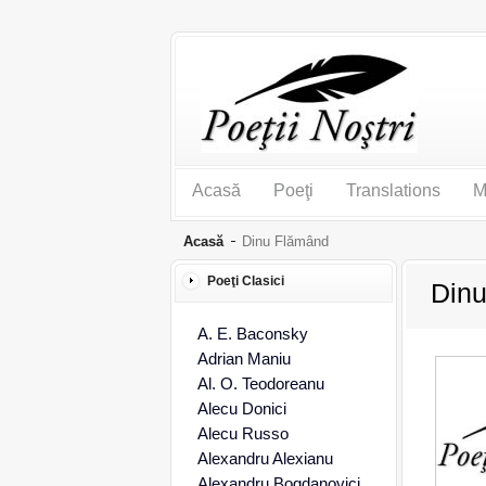
Acasă
Poeţi
Translations
M
Acasă
Dinu Flămând
Poeţi Clasici
Din
A. E. Baconsky
Adrian Maniu
Al. O. Teodoreanu
Alecu Donici
Alecu Russo
Alexandru Alexianu
Alexandru Bogdanovici