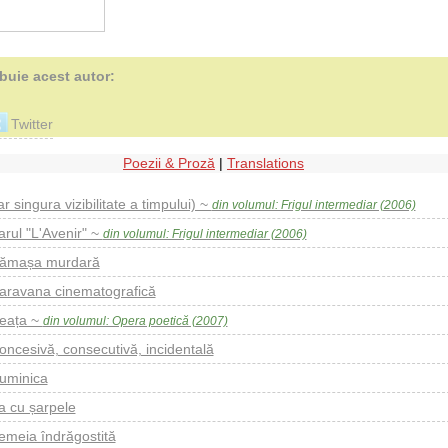
ibuie acest autor:
Twitter
Poezii & Proză
|
Translations
ar singura vizibilitate a timpului) ~
din volumul: Frigul intermediar (2006)
arul "L'Avenir" ~
din volumul: Frigul intermediar (2006)
ămașa murdară
aravana cinematografică
eața ~
din volumul: Opera poetică (2007)
oncesivă, consecutivă, incidentală
uminica
a cu șarpele
emeia îndrăgostită