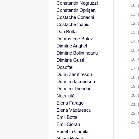
Constantin Negruzzi
10.
Constantin Oprişan
11.
Costache Conachi
12.
Costache Ioanid
Dan Botta
13.
Demostene Botez
14.
Dimitrie Anghel
15.
Dimitrie Bolintineanu
16.
Dimitrie Gusti
Dosoftei
17.
Duiliu Zamfirescu
18.
Dumitru Iacobescu
19.
Dumitru Theodor
20.
Neculuță
Elena Farago
21.
Elena Văcărescu
22.
Emil Botta
23.
Emil Cioran
Eusebiu Camilar
Gavril Rotică