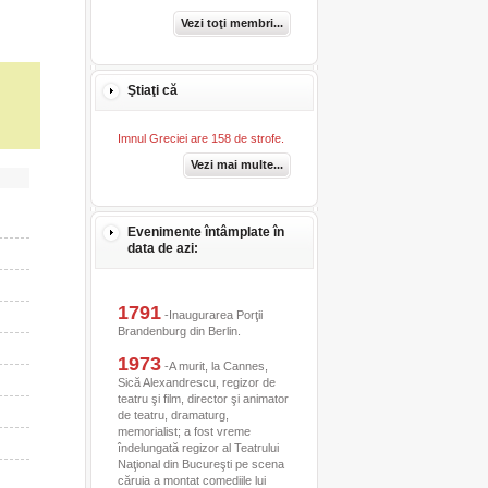
Vezi toţi membri...
Ştiaţi că
Imnul Greciei are 158 de strofe.
Vezi mai multe...
Evenimente întâmplate în
data de azi:
1791
-Inaugurarea Porţii
Brandenburg din Berlin.
1973
-A murit, la Cannes,
Sică Alexandrescu, regizor de
teatru şi film, director şi animator
de teatru, dramaturg,
memorialist; a fost vreme
îndelungată regizor al Teatrului
Naţional din Bucureşti pe scena
căruia a montat comediile lui