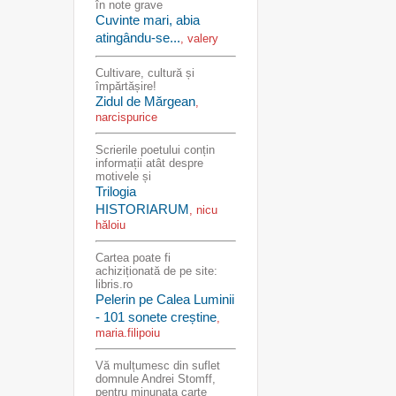
în note grave
Cuvinte mari, abia
atingându-se...
, valery
Cultivare, cultură și
împărtășire!
Zidul de Mărgean
,
narcispurice
Scrierile poetului conțin
informații atât despre
motivele și
Trilogia
HISTORIARUM
, nicu
hăloiu
Cartea poate fi
achiziționată de pe site:
libris.ro
Pelerin pe Calea Luminii
- 101 sonete creștine
,
maria.filipoiu
Vă mulțumesc din suflet
domnule Andrei Stomff,
pentru minunata carte