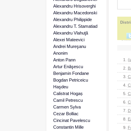
Alexandru Hrisoverghi
Alexandru Macedonski
Alexandru Philippide
Distr
Alexandru T. Stamatiad
Alexandru Vlahuţă
Alexei Mateevici
Andrei Mureşanu
Anonim
Anton Pann
1.
(i
Artur Enăşescu
2.
B
Benjamin Fondane
3.
C
Bogdan Petriceicu
4.
C
Haşdeu
Calistrat Hogaș
5.
C
Camil Petrescu
6.
C
Carmen Sylva
7.
D
Cezar Bolliac
8.
E
Cincinat Pavelescu
Constantin Mille
9.
F