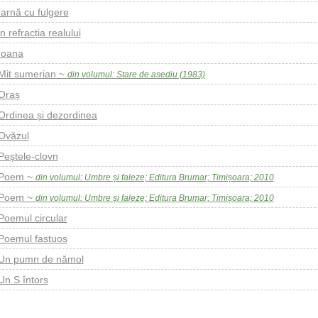
Iarnă cu fulgere
În refracția realului
Ioana
Mit sumerian ~
din volumul: Stare de asediu (1983)
Oraș
Ordinea și dezordinea
Ovăzul
Peștele-clovn
Poem ~
din volumul: Umbre și faleze; Editura Brumar; Timișoara; 2010
Poem ~
din volumul: Umbre și faleze; Editura Brumar; Timișoara; 2010
Poemul circular
Poemul fastuos
Un pumn de nămol
Un S întors