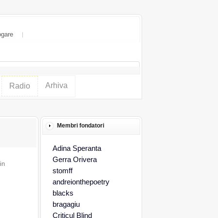
ogare
Arhiva
Radio
Membri fondatori
Adina Speranta
Gerra Orivera
in
stomff
andreionthepoetry
blacks
bragagiu
Criticul Blind