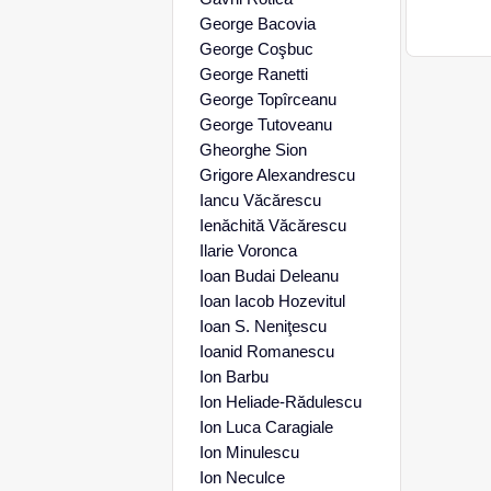
George Bacovia
George Coşbuc
George Ranetti
George Topîrceanu
George Tutoveanu
Gheorghe Sion
Grigore Alexandrescu
Iancu Văcărescu
Ienăchită Văcărescu
Ilarie Voronca
Ioan Budai Deleanu
Ioan Iacob Hozevitul
Ioan S. Neniţescu
Ioanid Romanescu
Ion Barbu
Ion Heliade-Rădulescu
Ion Luca Caragiale
Ion Minulescu
Ion Neculce