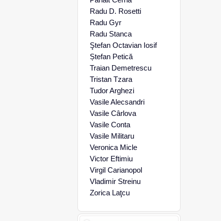
Radu D. Rosetti
Radu Gyr
Radu Stanca
Ştefan Octavian Iosif
Ștefan Petică
Traian Demetrescu
Tristan Tzara
Tudor Arghezi
Vasile Alecsandri
Vasile Cârlova
Vasile Conta
Vasile Militaru
Veronica Micle
Victor Eftimiu
Virgil Carianopol
Vladimir Streinu
Zorica Laţcu