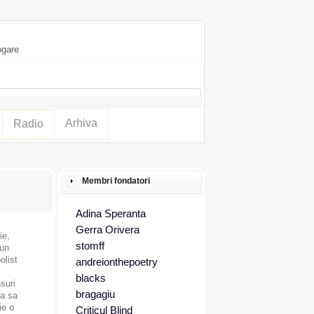
ogare
Arhiva
Radio
Membri fondatori
Adina Speranta
Gerra Orivera
ie,
stomff
 un
olist
andreionthepoetry
blacks
suri
bragagiu
ia sa
ie o
Criticul Blind