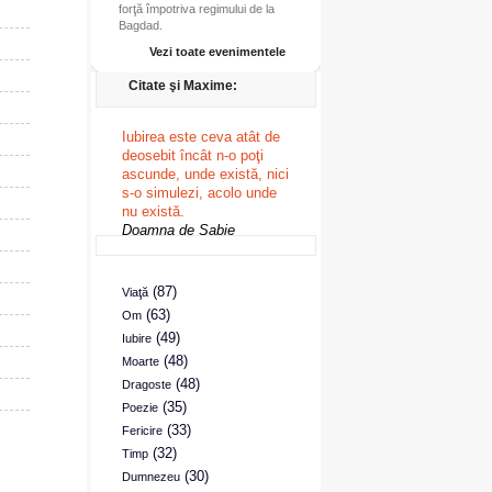
forţă împotriva regimului de la
Bagdad.
Vezi toate evenimentele
Citate şi Maxime:
Iubirea este ceva atât de
deosebit încât n-o poţi
ascunde, unde există, nici
s-o simulezi, acolo unde
nu există.
Doamna de Sabie
(87)
Viaţă
(63)
Om
(49)
Iubire
(48)
Moarte
(48)
Dragoste
(35)
Poezie
(33)
Fericire
(32)
Timp
(30)
Dumnezeu