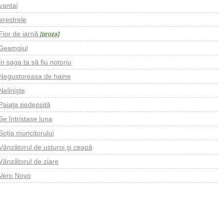
vantai
erestrele
Fior de iarnă
[proza]
Geamgiul
În saga ta să fiu notoriu
Negustoreasa de haine
Nelinişte
Paiaţa pedepsită
Se întristase luna
Soția muncitorului
Vânzătorul de usturoi şi ceapă
Vânzătorul de ziare
Vero Novo