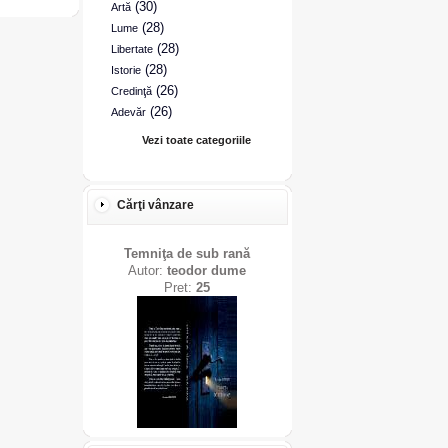
(30)
Artă
(28)
Lume
(28)
Libertate
(28)
Istorie
(26)
Credinţă
(26)
Adevăr
Vezi toate categoriile
Cărţi vânzare
Temniţa de sub rană
Autor:
teodor dume
Pret:
25