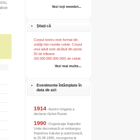
rziu,
Vezi toţi membri...
ative
.
Ştiaţi că
Corpul nostru este format din
unităţi mici numite celule. Corpul
unui adult este alcătuit din peste
50 de trilioane
(50.000.000.000.000) de celule.
Vezi mai multe...
Evenimente întâmplate în
data de azi:
1914
-Austro-Ungaria a
declarat război Rusiei.
1990
-Organizaţia Naţiunilor
Unite decretează un embargou
împotriva Irakului şi autorizează,
la 25.08.1990, recurgerea la