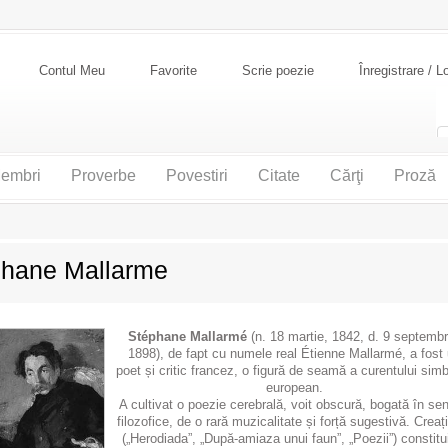
Contul Meu
Favorite
Scrie poezie
Înregistrare / L
embri
Proverbe
Povestiri
Citate
Cărţi
Proză
phane Mallarme
Stéphane Mallarmé
(n. 18 martie, 1842, d. 9 septembr
1898), de fapt cu numele real Étienne Mallarmé, a fost
poet și critic francez, o figură de seamă a curentului
simb
european.
A cultivat o poezie cerebrală, voit obscură, bogată în sen
filozofice, de o rară muzicalitate și forță sugestivă. Creaț
(„Herodiada”, „După-amiaza unui faun”, „Poezii”) constitu