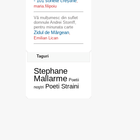
- 101 sonete creștine
,
maria.filipoiu
Vă mulțumesc din suflet
domnule Andrei Stomff,
pentru minunata carte
Zidul de Mărgean
,
Emilian Lican
Taguri
Stephane
Mallarme
Poetii
Poeti Straini
noştri