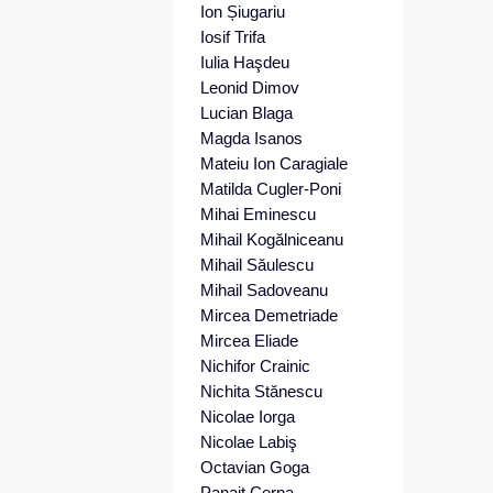
Ion Șiugariu
Iosif Trifa
Iulia Haşdeu
Leonid Dimov
Lucian Blaga
Magda Isanos
Mateiu Ion Caragiale
Matilda Cugler-Poni
Mihai Eminescu
Mihail Kogălniceanu
Mihail Săulescu
Mihail Sadoveanu
Mircea Demetriade
Mircea Eliade
Nichifor Crainic
Nichita Stănescu
Nicolae Iorga
Nicolae Labiş
Octavian Goga
Panait Cerna