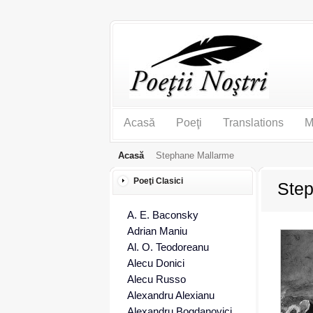
Acasă
Poeţi
Translations
M
Acasă
Stephane Mallarme
Poeţi Clasici
Ste
A. E. Baconsky
Adrian Maniu
Al. O. Teodoreanu
Alecu Donici
Alecu Russo
Alexandru Alexianu
Alexandru Bogdanovici