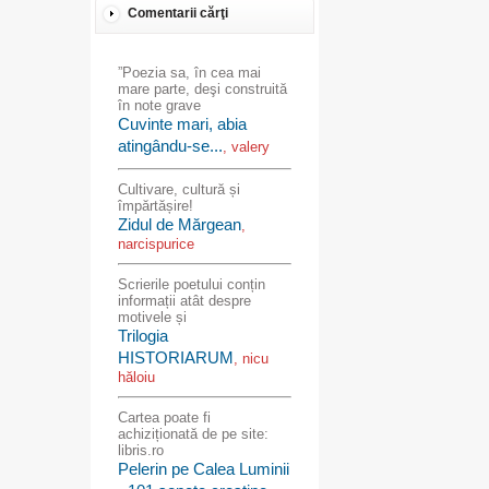
Comentarii cărţi
”Poezia sa, în cea mai
mare parte, deşi construită
în note grave
Cuvinte mari, abia
atingându-se...
, valery
Cultivare, cultură și
împărtășire!
Zidul de Mărgean
,
narcispurice
Scrierile poetului conțin
informații atât despre
motivele și
Trilogia
HISTORIARUM
, nicu
hăloiu
Cartea poate fi
achiziționată de pe site:
libris.ro
Pelerin pe Calea Luminii