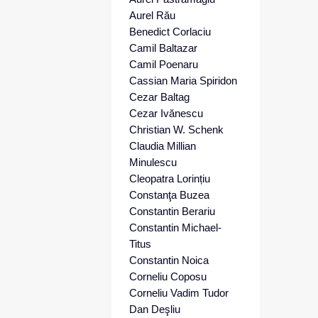
Aurel Rău
Benedict Corlaciu
Camil Baltazar
Camil Poenaru
Cassian Maria Spiridon
Cezar Baltag
Cezar Ivănescu
Christian W. Schenk
Claudia Millian
Minulescu
Cleopatra Lorințiu
Constanţa Buzea
Constantin Berariu
Constantin Michael-
Titus
Constantin Noica
Corneliu Coposu
Corneliu Vadim Tudor
Dan Deşliu