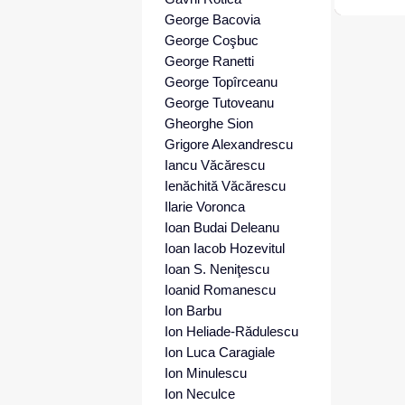
George Bacovia
George Coşbuc
George Ranetti
George Topîrceanu
George Tutoveanu
Gheorghe Sion
Grigore Alexandrescu
Iancu Văcărescu
Ienăchită Văcărescu
Ilarie Voronca
Ioan Budai Deleanu
Ioan Iacob Hozevitul
Ioan S. Neniţescu
Ioanid Romanescu
Ion Barbu
Ion Heliade-Rădulescu
Ion Luca Caragiale
Ion Minulescu
Ion Neculce