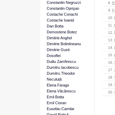
Constantin Negruzzi
8.
E
Constantin Oprişan
9.
F
Costache Conachi
10.
Costache Ioanid
11.
Dan Botta
Demostene Botez
12.
Dimitrie Anghel
13.
Dimitrie Bolintineanu
14.
Dimitrie Gusti
15.
Dosoftei
Duiliu Zamfirescu
16.
Dumitru Iacobescu
17.
Dumitru Theodor
18.
Neculuță
19.
Elena Farago
Elena Văcărescu
20.
Emil Botta
Emil Cioran
Eusebiu Camilar
Gavril Rotică