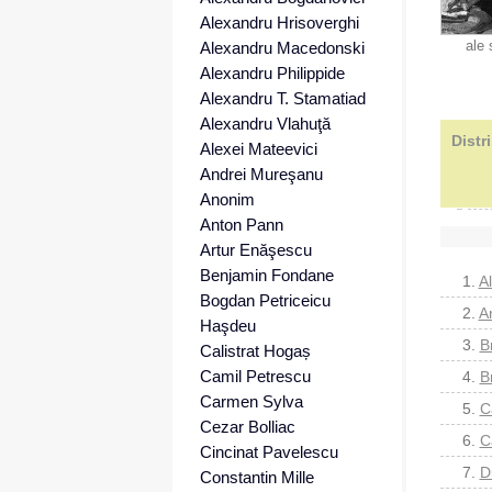
Alexandru Hrisoverghi
ale 
Alexandru Macedonski
Alexandru Philippide
Alexandru T. Stamatiad
Alexandru Vlahuţă
Distr
Alexei Mateevici
Andrei Mureşanu
Anonim
Anton Pann
Artur Enăşescu
Benjamin Fondane
1.
A
Bogdan Petriceicu
2.
A
Haşdeu
3.
B
Calistrat Hogaș
Camil Petrescu
4.
B
Carmen Sylva
5.
C
Cezar Bolliac
6.
C
Cincinat Pavelescu
7.
D
Constantin Mille