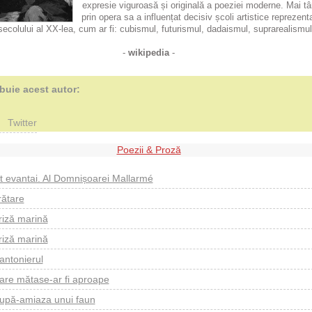
expresie viguroasă și originală a poeziei moderne. Mai tâ
prin opera sa a influențat decisiv școli artistice reprezent
secolului al XX-lea, cum ar fi: cubismul, futurismul, dadaismul, suprarealismul
-
wikipedia
-
ibuie acest autor:
Twitter
Poezii & Proză
lt evantai. Al Domnișoarei Mallarmé
rătare
riză marină
riză marină
antonierul
are mătase-ar fi aproape
upă-amiaza unui faun