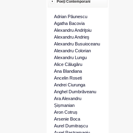
Poeţi Contemporani
Adrian Păunescu
Agatha Bacovia
Alexandru Andriţoiu
Alexandru Andrieş
Alexandru Busuioceanu
Alexandru Colorian
Alexandru Lungu
Alice Călugăru
Ana Blandiana
Ancelin Roseti
Andrei Ciurunga
Anghel Dumbrăveanu
Ara Alexandru
Șișmanian
Aron Cotruș
Arsenie Boca
Aurel Dumitrașcu
Aurel Pastramagiu