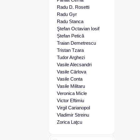
Radu D. Rosetti
Radu Gyr
Radu Stanca
Ştefan Octavian Iosif
Ștefan Petică
Traian Demetrescu
Tristan Tzara
Tudor Arghezi
Vasile Alecsandri
Vasile Cârlova
Vasile Conta
Vasile Militaru
Veronica Micle
Victor Eftimiu
Virgil Carianopol
Vladimir Streinu
Zorica Laţcu