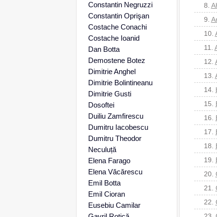
Constantin Negruzzi
8.
Ah
Constantin Oprişan
9.
Am
Costache Conachi
10.
Costache Ioanid
11.
Dan Botta
Demostene Botez
12.
Dimitrie Anghel
13.
Dimitrie Bolintineanu
14.
Dimitrie Gusti
15.
Dosoftei
Duiliu Zamfirescu
16.
Dumitru Iacobescu
17.
Dumitru Theodor
18.
Neculuță
19.
Elena Farago
Elena Văcărescu
20.
Emil Botta
21.
Emil Cioran
22.
Eusebiu Camilar
Gavril Rotică
23.