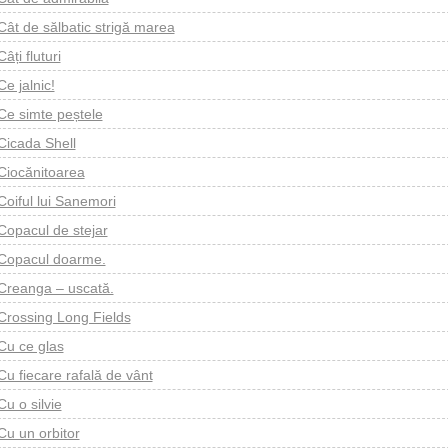
Cât de sălbatic strigă marea
Câți fluturi
Ce jalnic!
Ce simte peștele
Cicada Shell
Ciocănitoarea
Coiful lui Sanemori
Copacul de stejar
Copacul doarme.
Creanga – uscată.
Crossing Long Fields
Cu ce glas
Cu fiecare rafală de vânt
Cu o silvie
Cu un orbitor