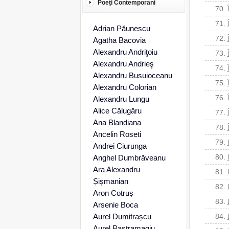
Poeţi Contemporani
70.
71.
Adrian Păunescu
72.
Agatha Bacovia
Alexandru Andriţoiu
73.
Alexandru Andrieş
74.
Alexandru Busuioceanu
75.
Alexandru Colorian
76.
Alexandru Lungu
Alice Călugăru
77.
Ana Blandiana
78.
Ancelin Roseti
79.
Andrei Ciurunga
80.
Anghel Dumbrăveanu
Ara Alexandru
81.
Șișmanian
82.
Aron Cotruș
83.
Arsenie Boca
Aurel Dumitrașcu
84.
Aurel Pastramagiu