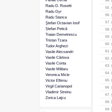
54.
Radu D. Rosetti
55.
Radu Gyr
56.
Radu Stanca
57.
Ştefan Octavian Iosif
Ștefan Petică
58.
Traian Demetrescu
59.
Tristan Tzara
60.
Tudor Arghezi
61.
Vasile Alecsandri
Vasile Cârlova
62.
Vasile Conta
63.
Vasile Militaru
64.
Veronica Micle
65.
Victor Eftimiu
Virgil Carianopol
66.
Vladimir Streinu
67.
Zorica Laţcu
68.
69.