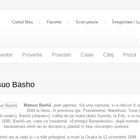
Contul Meu
Favorite
Scrie poezie
Înregistrare / L
embri
Proverbe
Povestiri
Citate
Cărţi
Proză
suo Basho
Matsuo Bashô
, poet japonez, fiul unui samurai, s–a născut în a
1644 la Ueno, în provincia Iga. Pseudonime: Manefusa, Tosei 
ă verde»), Bashô («banan»); coliba de pe malul râului Sumida, la Edo, s–a nu
n 1680, Bashô–an, ceea ce înseamnă «Ermitajul Bananierului», după numele
bananierului oferit de un discipol şi plantat în faţa «locuinţei» poetului.
timii ani ai vieţii şi i–a trăit pribegind; a murit la Osaka la 12 octombrie 1694.