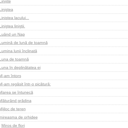
Liniște
Liniştea
Linistea lacului...
Liniştea liniştii.
Luând un Nap
Lumină de lună de toamnă
Lumina lunii înclinată
Luna de toamnă
Luna în deplinătatea ei
M-am întors
M-am regăsit într-o picătură:
Marea se întunecă
Măturând grădina
Mijloc de teren
mireasma de orhidee
.
Miros de flori