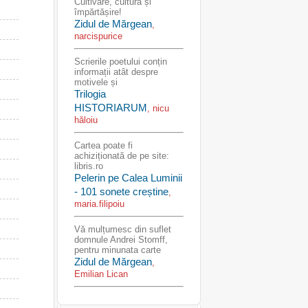
Cultivare, cultură și
împărtășire!
Zidul de Mărgean
,
narcispurice
Scrierile poetului conțin
informații atât despre
motivele și
Trilogia
HISTORIARUM
, nicu
hăloiu
Cartea poate fi
achiziționată de pe site:
libris.ro
Pelerin pe Calea Luminii
- 101 sonete creștine
,
maria.filipoiu
Vă mulțumesc din suflet
domnule Andrei Stomff,
pentru minunata carte
Zidul de Mărgean
,
Emilian Lican