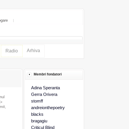
ogare
Arhiva
Radio
Membri fondatori
Adina Speranta
Gerra Orivera
nul
stomff
(«
mit,
andreionthepoetry
blacks
bragagiu
Criticul Blind