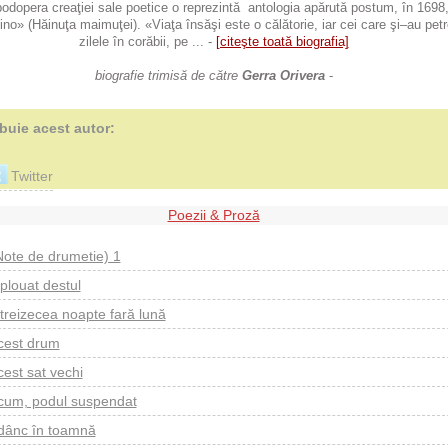
odopera creaţiei sale poetice o reprezintă antologia apărută postum, în 1698
no» (Hăinuţa maimuţei). «Viaţa însăşi este o călătorie, iar cei care şi–au pet
zilele în corăbii, pe ... -
[citeşte toată biografia]
biografie trimisă de către
Gerra Orivera
-
ibuie acest autor:
Twitter
Poezii & Proză
Note de drumetie) 1
plouat destul
 treizecea noapte fară lună
cest drum
cest sat vechi
cum, podul suspendat
dânc în toamnă