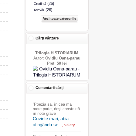
(26)
Credinţă
(26)
Adevăr
Vezi toate categoriile
Cărţi vânzare
Trilogia HISTORIARUM
Autor:
Ovidiu Oana-parau
Pret:
50 lei
Comentarii cărţi
”Poezia sa, în cea mai
mare parte, deşi construită
în note grave
Cuvinte mari, abia
atingându-se...
, valery