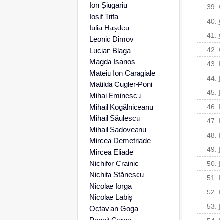
Ion Șiugariu
39.
Iosif Trifa
40.
Iulia Haşdeu
41.
Leonid Dimov
42.
Lucian Blaga
Magda Isanos
43.
Mateiu Ion Caragiale
44.
Matilda Cugler-Poni
45.
Mihai Eminescu
Mihail Kogălniceanu
46.
Mihail Săulescu
47.
Mihail Sadoveanu
48.
Mircea Demetriade
49.
Mircea Eliade
Nichifor Crainic
50.
Nichita Stănescu
51.
Nicolae Iorga
52.
Nicolae Labiş
53.
Octavian Goga
Panait Cerna