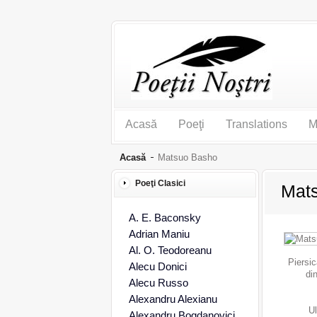
Acasă
Poeţi
Translations
M
Acasă
Matsuo Basho
Poeţi Clasici
Mat
A. E. Baconsky
Adrian Maniu
Al. O. Teodoreanu
Piersic
Alecu Donici
di
Alecu Russo
Alexandru Alexianu
Ul
Alexandru Bogdanovici