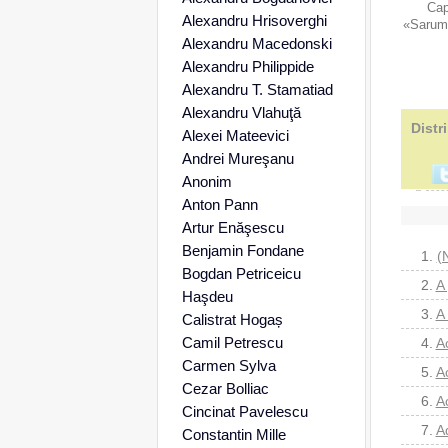
Cap
Alexandru Hrisoverghi
«Sarumi
Alexandru Macedonski
Alexandru Philippide
Alexandru T. Stamatiad
Alexandru Vlahuţă
Distr
Alexei Mateevici
Andrei Mureşanu
Anonim
Anton Pann
Artur Enăşescu
Benjamin Fondane
1.
(
Bogdan Petriceicu
2.
A 
Haşdeu
3.
A
Calistrat Hogaș
Camil Petrescu
4.
A
Carmen Sylva
5.
A
Cezar Bolliac
6.
A
Cincinat Pavelescu
7.
A
Constantin Mille