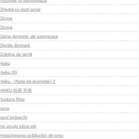
Fluturele îşi parfumează
Gheață cu gust amar
Glicina
Glicina
Gloria dimineții, de asemenea
Gloriile dimineții
Grădina de iarnă
Haiku
Haiku (8)
Haiku - (Note de drumetie) 2
HAIKU 松尾 芭蕉
Husking Rice
Iarna
Iazul străvechi
Îmi smulg părul alb
Împachetarea prăjiturilor de orez