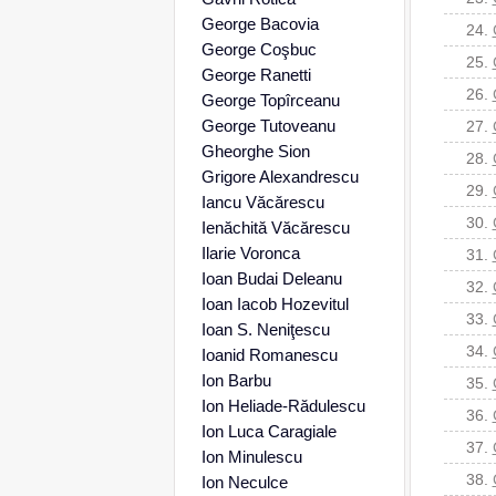
George Bacovia
24.
George Coşbuc
25.
George Ranetti
26.
George Topîrceanu
George Tutoveanu
27.
Gheorghe Sion
28.
Grigore Alexandrescu
29.
Iancu Văcărescu
30.
Ienăchită Văcărescu
Ilarie Voronca
31.
Ioan Budai Deleanu
32.
Ioan Iacob Hozevitul
33.
Ioan S. Neniţescu
34.
Ioanid Romanescu
Ion Barbu
35.
Ion Heliade-Rădulescu
36.
Ion Luca Caragiale
37.
Ion Minulescu
38.
Ion Neculce