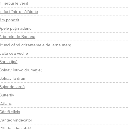
, ierburile verii!
 fost într-o călătorie
Am poposit
Apele puțin adânci
Arborele de Banana
Atunci când crizantemele de iarnă merg
balta cea veche
Barza țipă
Bolnav într–o drumeţie;
Bolnav la drum
Bujor de iarnă
Butterfly
Călare;
Cântă silvia
Cântec vindecător
Cât de admirabilă