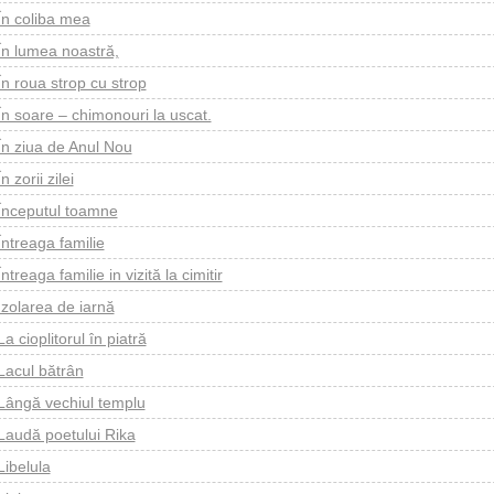
În coliba mea
În lumea noastră,
În roua strop cu strop
În soare – chimonouri la uscat.
În ziua de Anul Nou
În zorii zilei
Începutul toamne
Întreaga familie
Întreaga familie in vizită la cimitir
Izolarea de iarnă
La cioplitorul în piatră
Lacul bătrân
Lângă vechiul templu
Laudă poetului Rika
Libelula