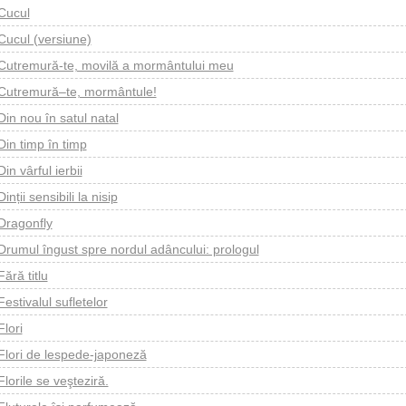
Cucul
Cucul (versiune)
Cutremură-te, movilă a mormântului meu
Cutremură–te, mormântule!
Din nou în satul natal
Din timp în timp
Din vârful ierbii
Dinții sensibili la nisip
Dragonfly
Drumul îngust spre nordul adâncului: prologul
Fără titlu
Festivalul sufletelor
Flori
Flori de lespede-japoneză
Florile se veşteziră.