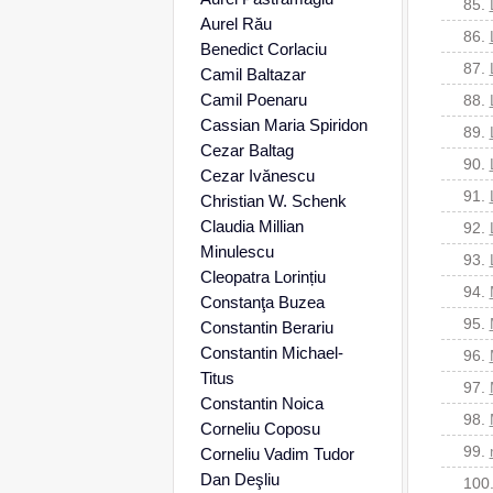
85.
Aurel Rău
86.
Benedict Corlaciu
87.
Camil Baltazar
Camil Poenaru
88.
Cassian Maria Spiridon
89.
Cezar Baltag
90.
Cezar Ivănescu
91.
Christian W. Schenk
Claudia Millian
92.
Minulescu
93.
Cleopatra Lorințiu
94.
Constanţa Buzea
95.
Constantin Berariu
Constantin Michael-
96.
Titus
97.
Constantin Noica
98.
Corneliu Coposu
99.
Corneliu Vadim Tudor
Dan Deşliu
100