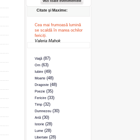
Vezi toate evenimentele
Citate şi Maxime:
Cea mai frumoasă lumină
se scaldă în marea ochilor
fericiți.
Valeria Mahok
(87)
Viaţă
(63)
Om
(49)
Iubire
(48)
Moarte
(48)
Dragoste
(35)
Poezie
(33)
Fericire
(32)
Timp
(30)
Dumnezeu
(30)
Artă
(28)
Istorie
(28)
Lume
(28)
Libertate