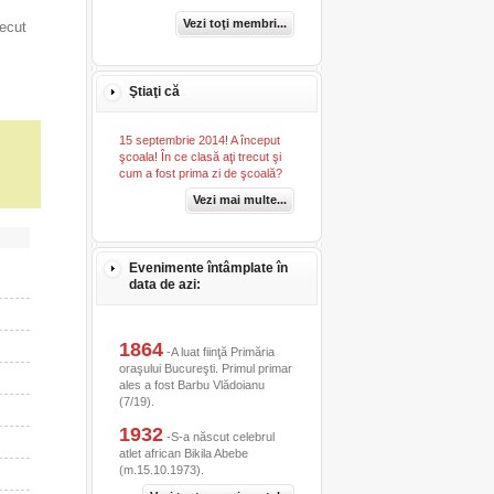
,
Vezi toţi membri...
recut
Ştiaţi că
15 septembrie 2014! A început
şcoala! În ce clasă aţi trecut şi
cum a fost prima zi de şcoală?
Vezi mai multe...
Evenimente întâmplate în
data de azi:
1864
-A luat fiinţă Primăria
oraşului Bucureşti. Primul primar
ales a fost Barbu Vlădoianu
(7/19).
1932
-S-a născut celebrul
atlet african Bikila Abebe
(m.15.10.1973).