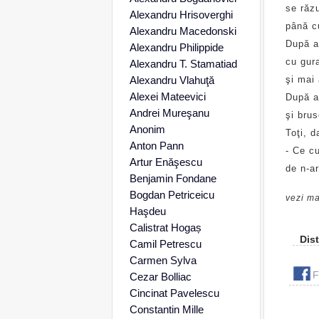
se răz
Alexandru Hrisoverghi
până c
Alexandru Macedonski
După a
Alexandru Philippide
cu gura
Alexandru T. Stamatiad
Alexandru Vlahuţă
şi mai 
Alexei Mateevici
După a
Andrei Mureşanu
şi brus
Anonim
Toţi, d
Anton Pann
- Ce cu
Artur Enăşescu
de n-ar
Benjamin Fondane
Bogdan Petriceicu
vezi ma
Haşdeu
Calistrat Hogaș
Dist
Camil Petrescu
Carmen Sylva
F
Cezar Bolliac
Cincinat Pavelescu
Constantin Mille