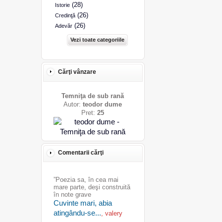
(28)
Istorie
(26)
Credinţă
(26)
Adevăr
Vezi toate categoriile
Cărţi vânzare
Temniţa de sub rană
Autor:
teodor dume
Pret:
25
Comentarii cărţi
”Poezia sa, în cea mai
mare parte, deşi construită
în note grave
Cuvinte mari, abia
atingându-se...
, valery