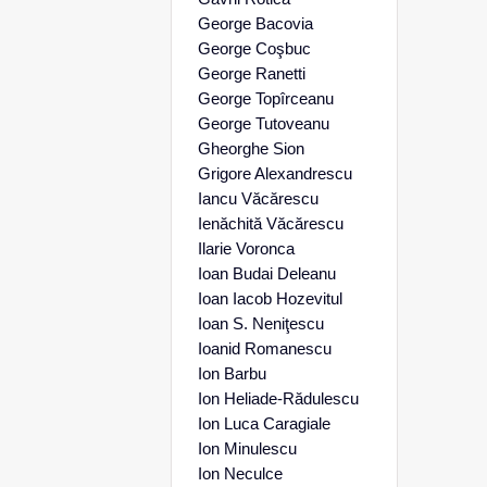
George Bacovia
George Coşbuc
George Ranetti
George Topîrceanu
George Tutoveanu
Gheorghe Sion
Grigore Alexandrescu
Iancu Văcărescu
Ienăchită Văcărescu
Ilarie Voronca
Ioan Budai Deleanu
Ioan Iacob Hozevitul
Ioan S. Neniţescu
Ioanid Romanescu
Ion Barbu
Ion Heliade-Rădulescu
Ion Luca Caragiale
Ion Minulescu
Ion Neculce