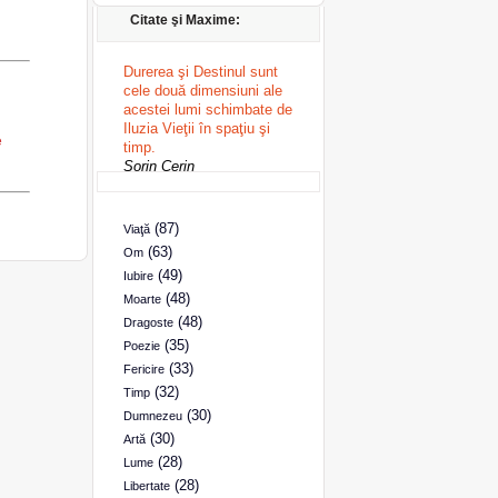
Citate şi Maxime:
Durerea şi Destinul sunt
cele două dimensiuni ale
acestei lumi schimbate de
Iluzia Vieţii în spaţiu şi
e
timp.
Sorin Cerin
(87)
Viaţă
(63)
Om
(49)
Iubire
(48)
Moarte
(48)
Dragoste
(35)
Poezie
(33)
Fericire
(32)
Timp
(30)
Dumnezeu
(30)
Artă
(28)
Lume
(28)
Libertate