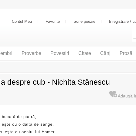
Contul Meu
Favorite
Scrie poezie
Înregistrare / L
embri
Proverbe
Povestiri
Citate
Cărţi
Proză
ia despre cub - Nichita Stănescu
 bucată de piatră,
pleşte cu o daltă de sânge,
ruieşte cu ochiul lui Homer,