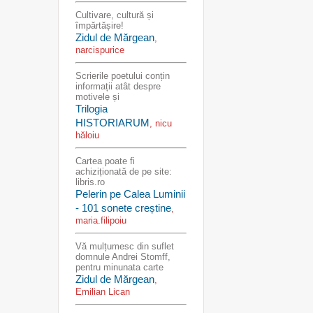
Cultivare, cultură și
împărtășire!
Zidul de Mărgean
,
narcispurice
Scrierile poetului conțin
informații atât despre
motivele și
Trilogia
HISTORIARUM
, nicu
hăloiu
Cartea poate fi
achiziționată de pe site:
libris.ro
Pelerin pe Calea Luminii
- 101 sonete creștine
,
maria.filipoiu
Vă mulțumesc din suflet
domnule Andrei Stomff,
pentru minunata carte
Zidul de Mărgean
,
Emilian Lican