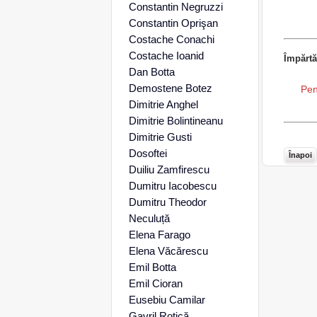
Constantin Negruzzi
Constantin Oprişan
Costache Conachi
Costache Ioanid
Împărtă
Dan Botta
Demostene Botez
Pen
Dimitrie Anghel
Dimitrie Bolintineanu
Dimitrie Gusti
Dosoftei
Înapoi
Duiliu Zamfirescu
Dumitru Iacobescu
Dumitru Theodor
Neculuță
Elena Farago
Elena Văcărescu
Emil Botta
Emil Cioran
Eusebiu Camilar
Gavril Rotică