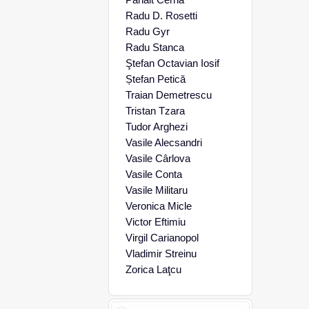
Radu D. Rosetti
Radu Gyr
Radu Stanca
Ştefan Octavian Iosif
Ștefan Petică
Traian Demetrescu
Tristan Tzara
Tudor Arghezi
Vasile Alecsandri
Vasile Cârlova
Vasile Conta
Vasile Militaru
Veronica Micle
Victor Eftimiu
Virgil Carianopol
Vladimir Streinu
Zorica Laţcu