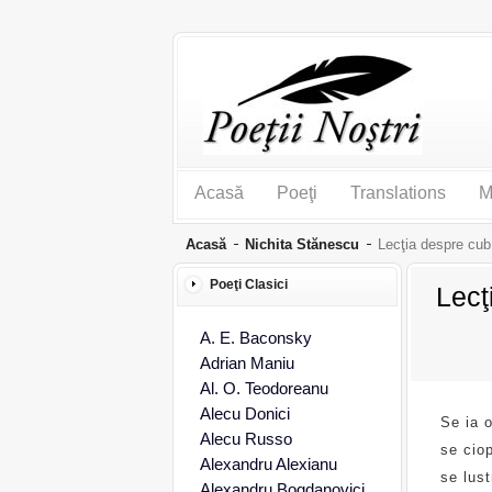
Acasă
Poeţi
Translations
M
Acasă
Nichita Stănescu
Lecţia despre cub
Poeţi Clasici
Lecţ
A. E. Baconsky
Adrian Maniu
Al. O. Teodoreanu
Alecu Donici
Se ia o
Alecu Russo
se cio
Alexandru Alexianu
se lust
Alexandru Bogdanovici