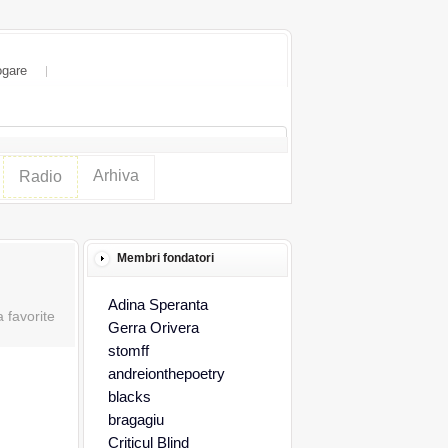
ogare
Arhiva
Radio
Membri fondatori
Adina Speranta
Gerra Orivera
stomff
andreionthepoetry
blacks
bragagiu
Criticul Blind