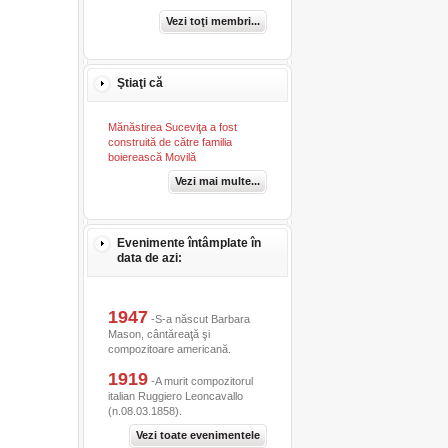
Vezi toţi membri...
Ştiaţi că
Mănăstirea Suceviţa a fost
construită de către familia
boierească Movilă
Vezi mai multe...
Evenimente întâmplate în
data de azi:
1947
-S-a născut Barbara
Mason, cântăreaţă şi
compozitoare americană.
1919
-A murit compozitorul
italian Ruggiero Leoncavallo
(n.08.03.1858).
Vezi toate evenimentele