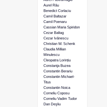
Aurel Rău
Benedict Corlaciu
Camil Baltazar
Camil Poenaru
Cassian Maria Spiridon
Cezar Baltag
Cezar Ivănescu
Christian W. Schenk
Claudia Millian
Minulescu
Cleopatra Lorințiu
Constanţa Buzea
Constantin Berariu
Constantin Michael-
Titus
Constantin Noica
Corneliu Coposu
Corneliu Vadim Tudor
Dan Deşliu