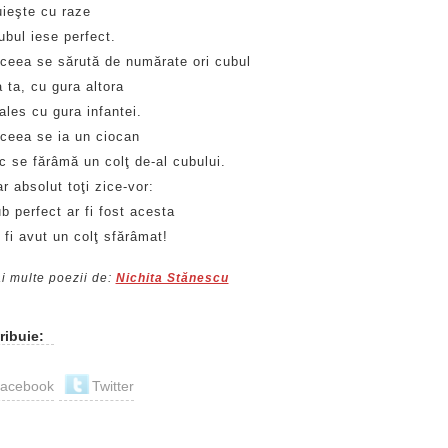
uieşte cu raze
ubul iese perfect.
ceea se sărută de numărate ori cubul
 ta, cu gura altora
ales cu gura infantei.
ceea se ia un ciocan
c se fărâmă un colţ de-al cubului.
ar absolut toţi zice-vor:
b perfect ar fi fost acesta
 fi avut un colţ sfărâmat!
i multe poezii de:
Nichita Stănescu
ribuie:
acebook
Twitter