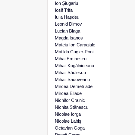
Ion Șiugariu
Iosif Trifa
Iulia Haşdeu
Leonid Dimov
Lucian Blaga
Magda Isanos
Mateiu Ion Caragiale
Matilda Cugler-Poni
Mihai Eminescu
Mihail Kogălniceanu
Mihail Săulescu
Mihail Sadoveanu
Mircea Demetriade
Mircea Eliade
Nichifor Crainic
Nichita Stănescu
Nicolae Iorga
Nicolae Labiş
Octavian Goga
Panait Cerna