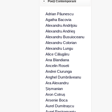
Poeţi Contemporani
Adrian Păunescu
Agatha Bacovia
Alexandru Andriţoiu
Alexandru Andrieş
Alexandru Busuioceanu
Alexandru Colorian
Alexandru Lungu
Alice Călugăru
Ana Blandiana
Ancelin Roseti
Andrei Ciurunga
Anghel Dumbrăveanu
Ara Alexandru
Șișmanian
Aron Cotruș
Arsenie Boca
Aurel Dumitrașcu
Aurel Pastramagiu