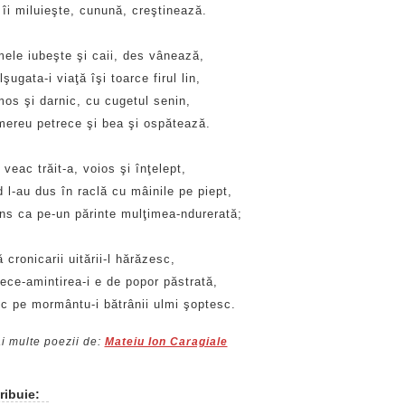
 îi miluieşte, cunună, creştinează.
mele iubeşte şi caii, des vânează,
şugata-i viaţă îşi toarce firul lin,
mos şi darnic, cu cugetul senin,
 mereu petrece şi bea şi ospătează.
veac trăit-a, voios şi înţelept,
 l-au dus în raclă cu mâinile pe piept,
âns ca pe-un părinte mulţimea-ndurerată;
 cronicarii uitării-l hărăzesc,
ece-amintirea-i e de popor păstrată,
ic pe mormântu-i bătrânii ulmi şoptesc.
i multe poezii de:
Mateiu Ion Caragiale
ribuie: