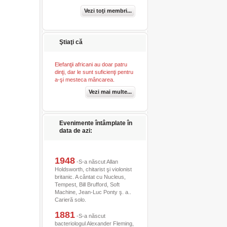
Vezi toţi membri...
Ştiaţi că
Elefanţii africani au doar patru
dinţi, dar le sunt suficienţi pentru
a-şi mesteca mâncarea.
Vezi mai multe...
Evenimente întâmplate în
data de azi:
1948
-S-a născut Allan
Holdsworth, chitarist şi violonist
britanic. A cântat cu Nucleus,
Tempest, Bill Brufford, Soft
Machine, Jean-Luc Ponty ş. a..
Carieră solo.
1881
-S-a născut
bacteriologul Alexander Fleming,