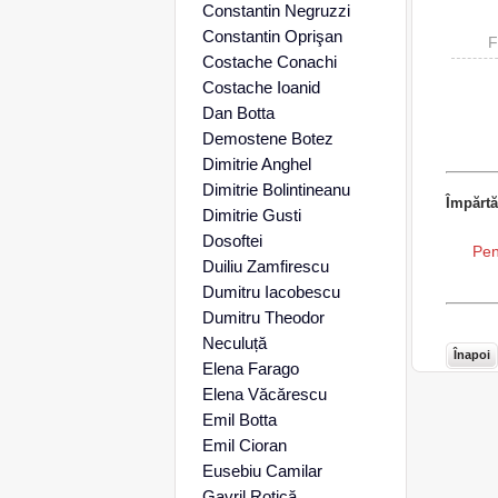
Constantin Negruzzi
Constantin Oprişan
F
Costache Conachi
Costache Ioanid
Dan Botta
Demostene Botez
Dimitrie Anghel
Dimitrie Bolintineanu
Împărtă
Dimitrie Gusti
Dosoftei
Pen
Duiliu Zamfirescu
Dumitru Iacobescu
Dumitru Theodor
Neculuță
Înapoi
Elena Farago
Elena Văcărescu
Emil Botta
Emil Cioran
Eusebiu Camilar
Gavril Rotică