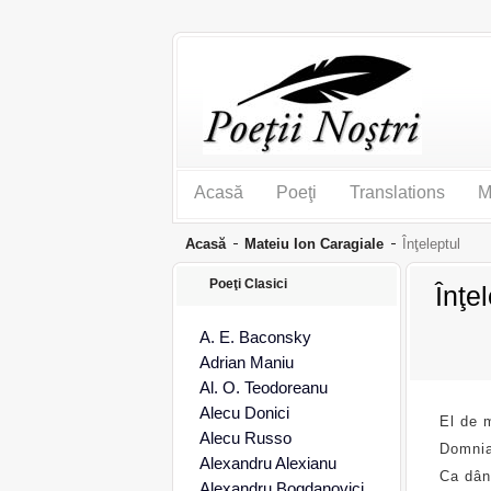
Acasă
Poeţi
Translations
M
Acasă
Mateiu Ion Caragiale
Înţeleptul
Poeţi Clasici
Înţe
A. E. Baconsky
Adrian Maniu
Al. O. Teodoreanu
Alecu Donici
El de m
Alecu Russo
Domnia 
Alexandru Alexianu
Ca dâns
Alexandru Bogdanovici