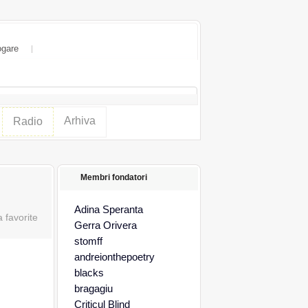
ogare
Arhiva
Radio
Membri fondatori
Adina Speranta
Gerra Orivera
stomff
andreionthepoetry
blacks
bragagiu
Criticul Blind