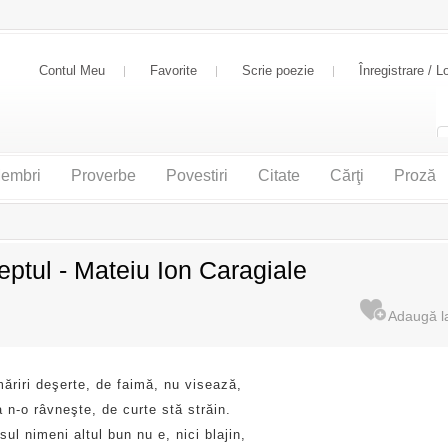
Contul Meu
Favorite
Scrie poezie
Înregistrare / L
embri
Proverbe
Povestiri
Citate
Cărţi
Proză
leptul - Mateiu Ion Caragiale
ăriri deşerte, de faimă, nu visează,
n-o râvneşte, de curte stă străin.
ul nimeni altul bun nu e, nici blajin,