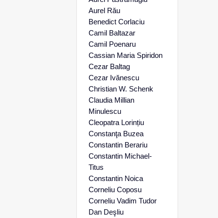
Aurel Rău
Benedict Corlaciu
Camil Baltazar
Camil Poenaru
Cassian Maria Spiridon
Cezar Baltag
Cezar Ivănescu
Christian W. Schenk
Claudia Millian
Minulescu
Cleopatra Lorințiu
Constanţa Buzea
Constantin Berariu
Constantin Michael-
Titus
Constantin Noica
Corneliu Coposu
Corneliu Vadim Tudor
Dan Deşliu