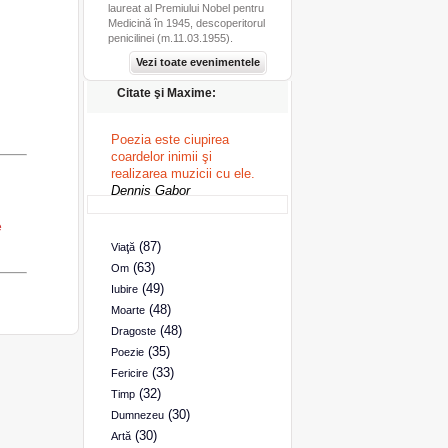
laureat al Premiului Nobel pentru
Medicină în 1945, descoperitorul
penicilinei (m.11.03.1955).
Vezi toate evenimentele
Citate şi Maxime:
Poezia este ciupirea
coardelor inimii şi
realizarea muzicii cu ele.
Dennis Gabor
e
(87)
Viaţă
(63)
Om
(49)
Iubire
(48)
Moarte
(48)
Dragoste
(35)
Poezie
(33)
Fericire
(32)
Timp
(30)
Dumnezeu
(30)
Artă