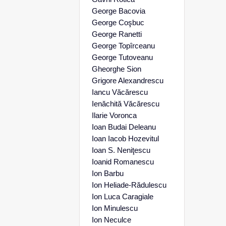
George Bacovia
George Coşbuc
George Ranetti
George Topîrceanu
George Tutoveanu
Gheorghe Sion
Grigore Alexandrescu
Iancu Văcărescu
Ienăchită Văcărescu
Ilarie Voronca
Ioan Budai Deleanu
Ioan Iacob Hozevitul
Ioan S. Neniţescu
Ioanid Romanescu
Ion Barbu
Ion Heliade-Rădulescu
Ion Luca Caragiale
Ion Minulescu
Ion Neculce