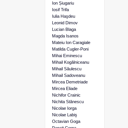
Ion Șiugariu
Iosif Trifa
Iulia Haşdeu
Leonid Dimov
Lucian Blaga
Magda Isanos
Mateiu Ion Caragiale
Matilda Cugler-Poni
Mihai Eminescu
Mihail Kogălniceanu
Mihail Săulescu
Mihail Sadoveanu
Mircea Demetriade
Mircea Eliade
Nichifor Crainic
Nichita Stănescu
Nicolae Iorga
Nicolae Labiş
Octavian Goga
Panait Cerna