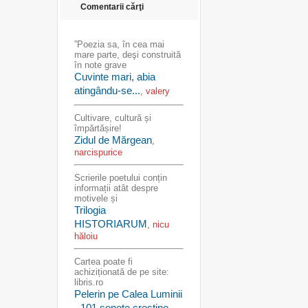
Comentarii cărţi
”Poezia sa, în cea mai
mare parte, deşi construită
în note grave
Cuvinte mari, abia
atingându-se...
, valery
Cultivare, cultură și
împărtășire!
Zidul de Mărgean
,
narcispurice
Scrierile poetului conțin
informații atât despre
motivele și
Trilogia
HISTORIARUM
, nicu
hăloiu
Cartea poate fi
achiziționată de pe site:
libris.ro
Pelerin pe Calea Luminii
- 101 sonete creștine