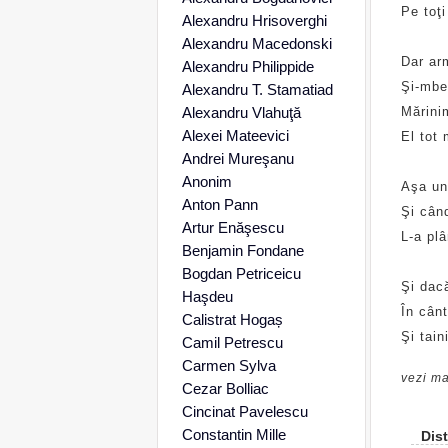
Pe toţi
Alexandru Hrisoverghi
Alexandru Macedonski
Dar ar
Alexandru Philippide
Şi-mbel
Alexandru T. Stamatiad
Alexandru Vlahuţă
Mărini
Alexei Mateevici
El tot
Andrei Mureşanu
Anonim
Aşa un 
Anton Pann
Şi când
Artur Enăşescu
L-a pl
Benjamin Fondane
Bogdan Petriceicu
Şi dacă
Haşdeu
În cânt
Calistrat Hogaș
Şi tain
Camil Petrescu
Carmen Sylva
vezi ma
Cezar Bolliac
Cincinat Pavelescu
Constantin Mille
Dist