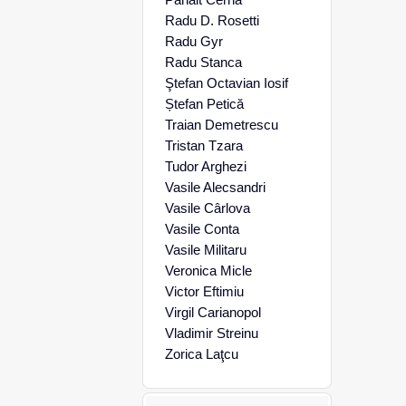
Radu D. Rosetti
Radu Gyr
Radu Stanca
Ştefan Octavian Iosif
Ștefan Petică
Traian Demetrescu
Tristan Tzara
Tudor Arghezi
Vasile Alecsandri
Vasile Cârlova
Vasile Conta
Vasile Militaru
Veronica Micle
Victor Eftimiu
Virgil Carianopol
Vladimir Streinu
Zorica Laţcu