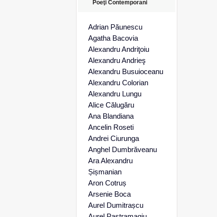
Poeţi Contemporani
Adrian Păunescu
Agatha Bacovia
Alexandru Andriţoiu
Alexandru Andrieş
Alexandru Busuioceanu
Alexandru Colorian
Alexandru Lungu
Alice Călugăru
Ana Blandiana
Ancelin Roseti
Andrei Ciurunga
Anghel Dumbrăveanu
Ara Alexandru
Șișmanian
Aron Cotruș
Arsenie Boca
Aurel Dumitrașcu
Aurel Pastramagiu