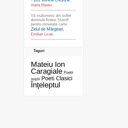
,
maria.filipoiu
Vă mulțumesc din suflet
domnule Andrei Stomff,
pentru minunata carte
Zidul de Mărgean
,
Emilian Lican
Taguri
Mateiu Ion
Caragiale
Poetii
Poeti Clasici
noştri
Înţeleptul