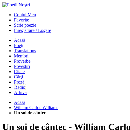
Contul Meu
Favorite
Scrie poezie
Înregistrare / Logare
Acasă
Poeţi
Translations
Membri
Proverbe
Povestiri
Citate
Cărţi
Proză
Radio
Arhiva
Acasă
William Carlos Williams
Un soi de cântec
Un soi de cântec - William Carl