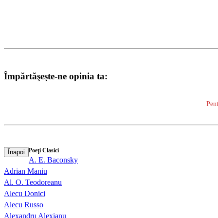
Împărtăşeşte-ne opinia ta:
Pent
Poeţi Clasici
Înapoi
A. E. Baconsky
Adrian Maniu
Al. O. Teodoreanu
Alecu Donici
Alecu Russo
Alexandru Alexianu