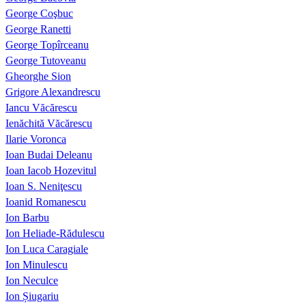
George Coşbuc
George Ranetti
George Topîrceanu
George Tutoveanu
Gheorghe Sion
Grigore Alexandrescu
Iancu Văcărescu
Ienăchită Văcărescu
Ilarie Voronca
Ioan Budai Deleanu
Ioan Iacob Hozevitul
Ioan S. Neniţescu
Ioanid Romanescu
Ion Barbu
Ion Heliade-Rădulescu
Ion Luca Caragiale
Ion Minulescu
Ion Neculce
Ion Șiugariu