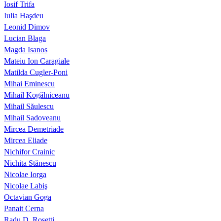
Iosif Trifa
Iulia Haşdeu
Leonid Dimov
Lucian Blaga
Magda Isanos
Mateiu Ion Caragiale
Matilda Cugler-Poni
Mihai Eminescu
Mihail Kogălniceanu
Mihail Săulescu
Mihail Sadoveanu
Mircea Demetriade
Mircea Eliade
Nichifor Crainic
Nichita Stănescu
Nicolae Iorga
Nicolae Labiş
Octavian Goga
Panait Cerna
Radu D. Rosetti