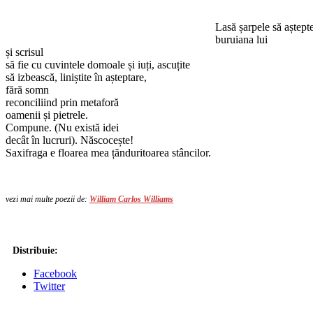
Lasă șarpele să aștept
buruiana lui
și scrisul
să fie cu cuvintele domoale și iuți, ascuțite
să izbească, liniștite în așteptare,
fără somn
reconciliind prin metaforă
oamenii și pietrele.
Compune. (Nu există idei
decât în lucruri). Născocește!
Saxifraga e floarea mea țănduritoarea stâncilor.
vezi mai multe poezii de:
William Carlos Williams
Distribuie:
Facebook
Twitter