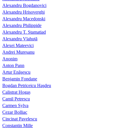
Alexandru Bogdanovici
Alexandru Hrisoverghi
Alexandru Macedonski
Alexandru Philippide
Alexandru T. Stamatiad
Alexandru Vlahuţă
Alexei Mateevici
Andrei Mureşanu
Anonim
Anton Pann
Artur Enăşescu
Benjamin Fondane
Bogdan Petriceicu Haşdeu
Calistrat Hogaș
Camil Petrescu
Carmen Sylva
Cezar Bolliac
Cincinat Pavelescu
Constantin Mille