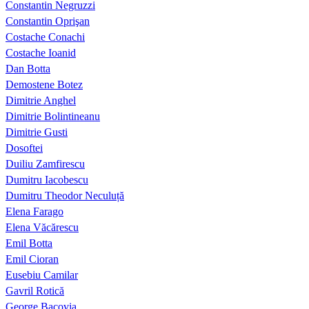
Constantin Negruzzi
Constantin Oprişan
Costache Conachi
Costache Ioanid
Dan Botta
Demostene Botez
Dimitrie Anghel
Dimitrie Bolintineanu
Dimitrie Gusti
Dosoftei
Duiliu Zamfirescu
Dumitru Iacobescu
Dumitru Theodor Neculuță
Elena Farago
Elena Văcărescu
Emil Botta
Emil Cioran
Eusebiu Camilar
Gavril Rotică
George Bacovia