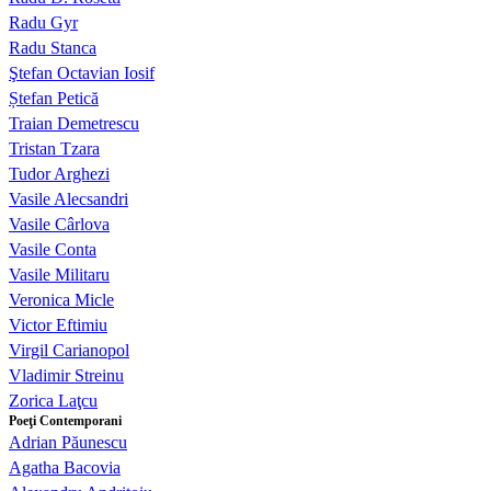
Radu Gyr
Radu Stanca
Ştefan Octavian Iosif
Ștefan Petică
Traian Demetrescu
Tristan Tzara
Tudor Arghezi
Vasile Alecsandri
Vasile Cârlova
Vasile Conta
Vasile Militaru
Veronica Micle
Victor Eftimiu
Virgil Carianopol
Vladimir Streinu
Zorica Laţcu
Poeţi Contemporani
Adrian Păunescu
Agatha Bacovia