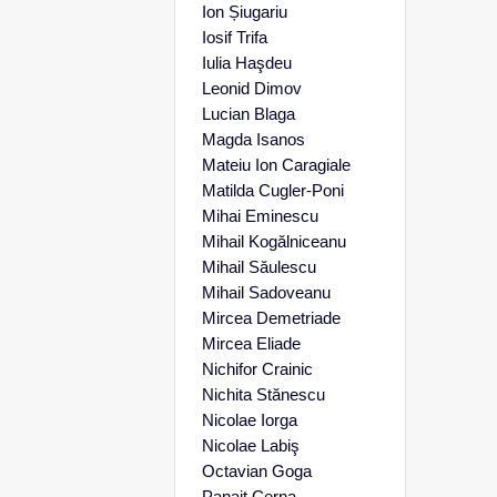
Ion Șiugariu
Iosif Trifa
Iulia Haşdeu
Leonid Dimov
Lucian Blaga
Magda Isanos
Mateiu Ion Caragiale
Matilda Cugler-Poni
Mihai Eminescu
Mihail Kogălniceanu
Mihail Săulescu
Mihail Sadoveanu
Mircea Demetriade
Mircea Eliade
Nichifor Crainic
Nichita Stănescu
Nicolae Iorga
Nicolae Labiş
Octavian Goga
Panait Cerna