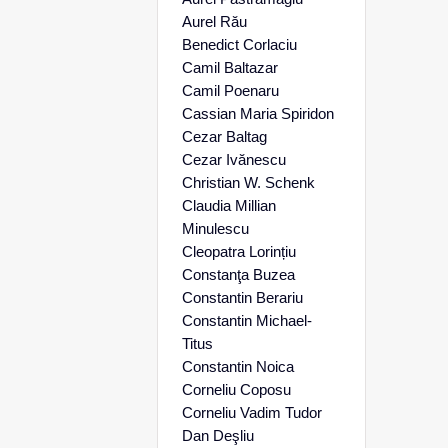
Aurel Rău
Benedict Corlaciu
Camil Baltazar
Camil Poenaru
Cassian Maria Spiridon
Cezar Baltag
Cezar Ivănescu
Christian W. Schenk
Claudia Millian
Minulescu
Cleopatra Lorințiu
Constanţa Buzea
Constantin Berariu
Constantin Michael-
Titus
Constantin Noica
Corneliu Coposu
Corneliu Vadim Tudor
Dan Deşliu