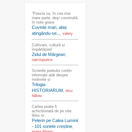
”Poezia sa, în cea mai
mare parte, deşi construită
în note grave
Cuvinte mari, abia
atingându-se...
, valery
Cultivare, cultură și
împărtășire!
Zidul de Mărgean
,
narcispurice
Scrierile poetului conțin
informații atât despre
motivele și
Trilogia
HISTORIARUM
, nicu
hăloiu
Cartea poate fi
achiziționată de pe site:
libris.ro
Pelerin pe Calea Luminii
- 101 sonete creștine
,
maria.filipoiu