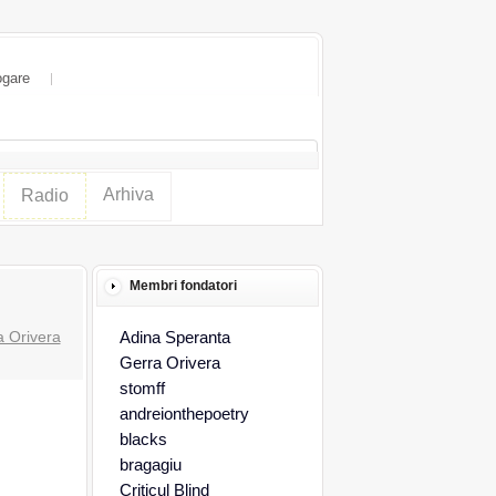
ogare
Arhiva
Radio
Membri fondatori
a Orivera
Adina Speranta
Gerra Orivera
stomff
andreionthepoetry
blacks
bragagiu
Criticul Blind