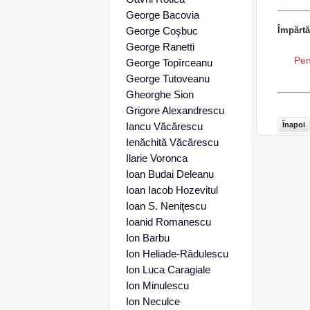
George Bacovia
George Coşbuc
Împărtă
George Ranetti
Pen
George Topîrceanu
George Tutoveanu
Gheorghe Sion
Grigore Alexandrescu
Iancu Văcărescu
Înapoi
Ienăchită Văcărescu
Ilarie Voronca
Ioan Budai Deleanu
Ioan Iacob Hozevitul
Ioan S. Neniţescu
Ioanid Romanescu
Ion Barbu
Ion Heliade-Rădulescu
Ion Luca Caragiale
Ion Minulescu
Ion Neculce