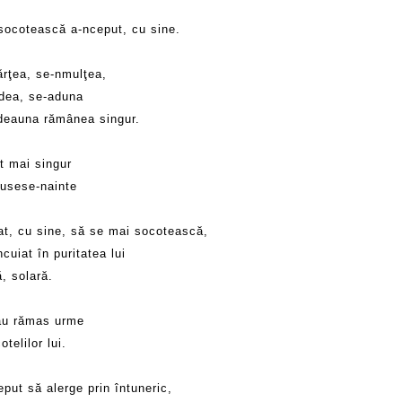
socotească a-nceput, cu sine.
rţea, se-nmulţea,
dea, se-aduna
tdeauna rămânea singur.
t mai singur
fusese-nainte
at, cu sine, să se mai socotească,
ncuiat în puritatea lui
, solară.
au rămas urme
otelilor lui.
put să alerge prin întuneric,