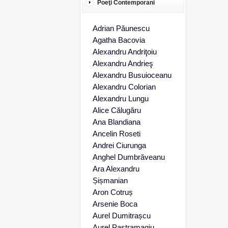
Poeţi Contemporani
Adrian Păunescu
Agatha Bacovia
Alexandru Andriţoiu
Alexandru Andrieş
Alexandru Busuioceanu
Alexandru Colorian
Alexandru Lungu
Alice Călugăru
Ana Blandiana
Ancelin Roseti
Andrei Ciurunga
Anghel Dumbrăveanu
Ara Alexandru
Șișmanian
Aron Cotruș
Arsenie Boca
Aurel Dumitrașcu
Aurel Pastramagiu