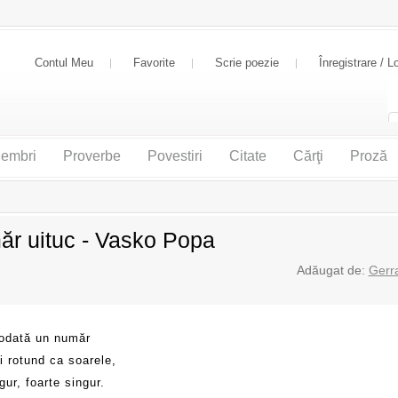
Contul Meu
Favorite
Scrie poezie
Înregistrare / L
embri
Proverbe
Povestiri
Citate
Cărţi
Proză
r uituc - Vasko Popa
Adăugat de:
Gerr
 odată un număr
i rotund ca soarele,
gur, foarte singur.