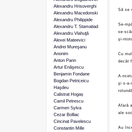
Alexandru Hrisoverghi
Să se 
Alexandru Macedonski
Alexandru Philippide
Se-mpă
Alexandru T. Stamatiad
se-scă
Alexandru Vlahuţă
şi-nto
Alexei Mateevici
Andrei Mureşanu
Anonim
Cu mul
Anton Pann
decât 
Artur Enăşescu
Benjamin Fondane
A-ncet
Bogdan Petriceicu
şi s-a-
Haşdeu
rotundă
Calistrat Hogaș
Camil Petrescu
Afară 
Carmen Sylva
ale soc
Cezar Bolliac
Cincinat Pavelescu
Au înce
Constantin Mille