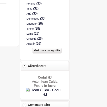
(33)
Fericire
(32)
Timp
(30)
Artă
(30)
Dumnezeu
e
(28)
Libertate
(28)
Istorie
(28)
Lume
(26)
Credinţă
(26)
Adevăr
Vezi toate categoriile
Cărţi vânzare
Codul HJ
Autor:
Ioan Culda
Pret:
e in lucru
Comentarii cărţi