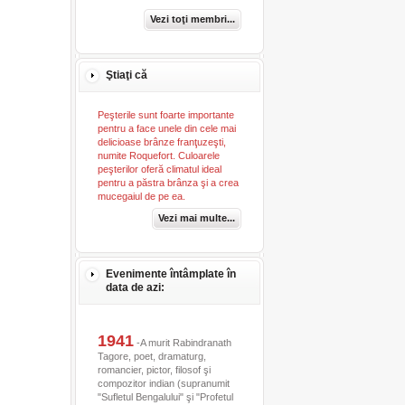
Vezi toţi membri...
Ştiaţi că
Peşterile sunt foarte importante
pentru a face unele din cele mai
delicioase brânze franţuzeşti,
numite Roquefort. Culoarele
peşterilor oferă climatul ideal
pentru a păstra brânza şi a crea
mucegaiul de pe ea.
Vezi mai multe...
Evenimente întâmplate în
data de azi:
1941
-A murit Rabindranath
Tagore, poet, dramaturg,
romancier, pictor, filosof şi
compozitor indian (supranumit
"Sufletul Bengalului" şi "Profetul