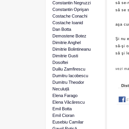
Constantin Negruzzi
să se-
Constantin Oprişan
să se 
Costache Conachi
Costache Ioanid
aşa cu
Dan Botta
Demostene Botez
Şi nu e
Dimitrie Anghel
să-şi 
Dimitrie Bolintineanu
să şi l
Dimitrie Gusti
Dosoftei
Duiliu Zamfirescu
vezi ma
Dumitru Iacobescu
Dumitru Theodor
Dist
Neculuță
Elena Farago
F
Elena Văcărescu
Emil Botta
Emil Cioran
Eusebiu Camilar
Gavril Rotică