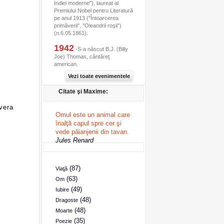
Indiei moderne"), laureat al
Premiului Nobel pentru Literatură
pe anul 1913 ("Întoarcerea
primăverii", "Oleandrii roşii")
(n.6.05.1861).
1942
-S-a născut B.J. (Billy
Joe) Thomas, cântăreţ
american.
Vezi toate evenimentele
Citate şi Maxime:
vera
Omul este un animal care
înalţă capul spre cer şi
vede păianjenii din tavan.
Jules Renard
(87)
Viaţă
(63)
Om
(49)
Iubire
(48)
Dragoste
(48)
Moarte
(35)
Poezie