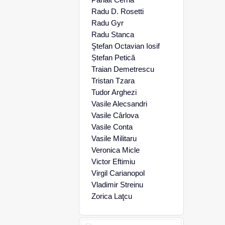
Radu D. Rosetti
Radu Gyr
Radu Stanca
Ştefan Octavian Iosif
Ștefan Petică
Traian Demetrescu
Tristan Tzara
Tudor Arghezi
Vasile Alecsandri
Vasile Cârlova
Vasile Conta
Vasile Militaru
Veronica Micle
Victor Eftimiu
Virgil Carianopol
Vladimir Streinu
Zorica Laţcu