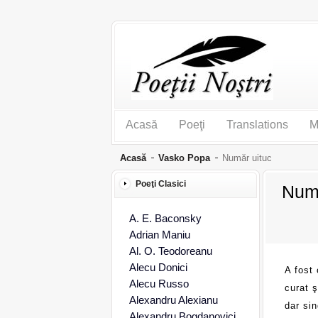
Acasă
Poeţi
Translations
M
Acasă
Vasko Popa
Număr uituc
Poeţi Clasici
Numă
A. E. Baconsky
Adrian Maniu
Al. O. Teodoreanu
Alecu Donici
A fost
Alecu Russo
curat ş
Alexandru Alexianu
dar sin
Alexandru Bogdanovici