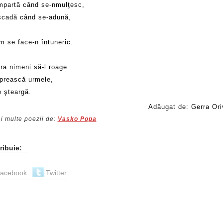
mpartă când se-nmulţesc,
scadă când se-adună,
m se face-n întuneric.
ra nimeni să-l roage
oprească urmele,
e şteargă.
Adăugat de: Gerra Ori
i multe poezii de:
Vasko Popa
ribuie:
acebook
Twitter