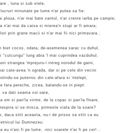
re , luna si sub stele,
lucruri minunate pe lume n'ar putea sa fie:
i ploua, n'ar mai bate vantul, n'ar creste iarba pe campie;
a n'ar mai da caisa si mierea'n stupi ar fi amara;
flori prin grane macii si n'ar mai fii nici primavara…
n biet cocos, odata, de-asemenea sarac cu duhul,
i "cutcurigu" lung abia 'l mai cuprindea vazduhul,
ri strangea 'mprejuru-i intreg norodul de gaini,
i cate-avea 'n ograda, dar si pe cele din vecini
otindu-se puternic din cale-afara si 'ntelept,
e fara pereche, zicea, batandu-se in piept:
, va dati seama voi oare,
a om si pan'la virme, de la copac si pan'la floare,
respira si se misca, primeste viata de la soare?
e, daca stiti aceasta, nu-i de prisos sa stiti ca eu
fetnicul lui Dumnezeu:
a eu n'asi fi pe lume, -nici soarele n'ar fi pe cer!…