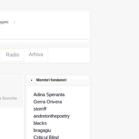
ogare
Arhiva
Radio
Membri fondatori
Adina Speranta
Gerra Orivera
stomff
andreionthepoetry
blacks
bragagiu
Criticul Blind