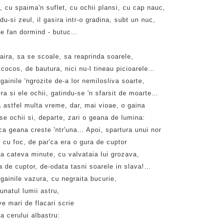
, cu spaima'n suflet, cu ochii plansi, cu cap nauc,
u-si zeul, il gasira intr-o gradina, subt un nuc,
te fan dormind - butuc…
taira, sa se scoale, sa reaprinda soarele,
cocos, de bautura, nici nu-l tineau picioarele…
gainile 'ngrozite de-a lor nemilosliva soarte,
ra si ele ochii, gatindu-se 'n sfarsit de moarte…
 astfel multa vreme, dar, mai vioae, o gaina
e ochii si, departe, zari o geana de lumina:
ca geana creste 'ntr'una… Apoi, spartura unui nor
 cu foc, de par'ca era o gura de cuptor
a cateva minute, cu valvataia lui grozava,
a de cuptor, de-odata tasni soarele in slava!…
gainile vazura, cu negraita bucurie,
natul lumii astru,
e mari de flacari scrie
a cerului albastru: