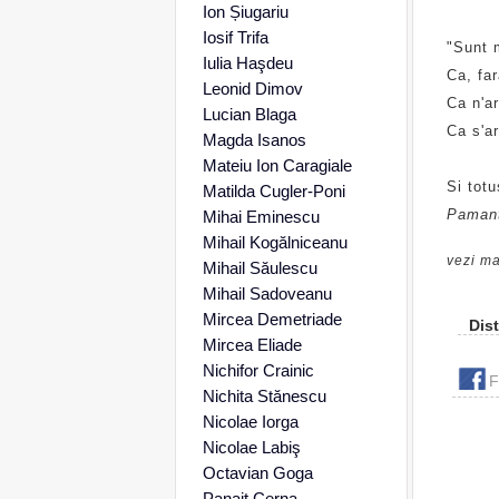
Ion Șiugariu
Iosif Trifa
"Sunt m
Iulia Haşdeu
Ca, far
Leonid Dimov
Ca n'ar
Lucian Blaga
Ca s'a
Magda Isanos
Mateiu Ion Caragiale
Si totu
Matilda Cugler-Poni
Pamant
Mihai Eminescu
Mihail Kogălniceanu
vezi ma
Mihail Săulescu
Mihail Sadoveanu
Mircea Demetriade
Dist
Mircea Eliade
Nichifor Crainic
F
Nichita Stănescu
Nicolae Iorga
Nicolae Labiş
Octavian Goga
Panait Cerna