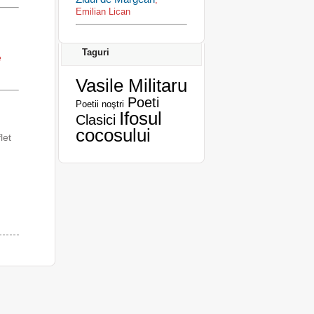
Emilian Lican
Taguri
e
Vasile Militaru
Poeti
Poetii noştri
Ifosul
Clasici
cocosului
let