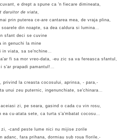
 cuvant, e drept a spune ca 'n fiecare dimineata,
 daruitor de viata
,
mai prin puterea ce-are cantarea mea, de vraja plina,
 soarele din noapte, sa dea caldura si lumina…
un sfant deci se cuvine
a in genuchi la mine
i in viata, sa se'nchine…
a'ar fi sa mor vreo-data, -eu zic sa va fereasca sfantul,
ci s'ar prapadi pamantul!…
, privind la creasta cocosului, aprinsa, - para,-
ata unui zeu puternic, ingenunchiate, se'chinara…
 aceiasi zi, pe seara, gasind o cada cu vin rosu,
n ea cu-atata sete, ca turta s'a'mbatat cocosu…
zi, -cand peste lume nici nu mijise zorile
 adanc, fara prihana, dormiau sub roua florile,-