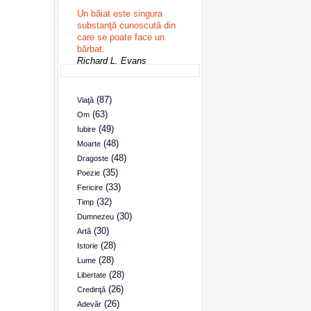
Un băiat este singura
substanţă cunoscută din
care se poate face un
bărbat.
Richard L. Evans
(87)
Viaţă
(63)
Om
(49)
Iubire
(48)
Moarte
(48)
Dragoste
(35)
Poezie
(33)
Fericire
(32)
Timp
(30)
Dumnezeu
(30)
Artă
(28)
Istorie
(28)
Lume
(28)
Libertate
(26)
Credinţă
(26)
Adevăr