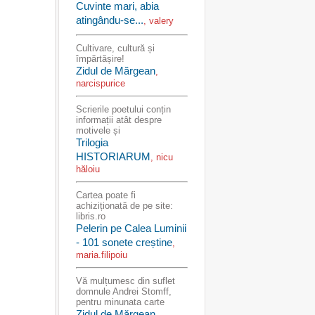
Cuvinte mari, abia
atingându-se...
, valery
Cultivare, cultură și
împărtășire!
Zidul de Mărgean
,
narcispurice
Scrierile poetului conțin
informații atât despre
motivele și
Trilogia
HISTORIARUM
, nicu
hăloiu
Cartea poate fi
achiziționată de pe site:
libris.ro
Pelerin pe Calea Luminii
- 101 sonete creștine
,
maria.filipoiu
Vă mulțumesc din suflet
domnule Andrei Stomff,
pentru minunata carte
Zidul de Mărgean
,