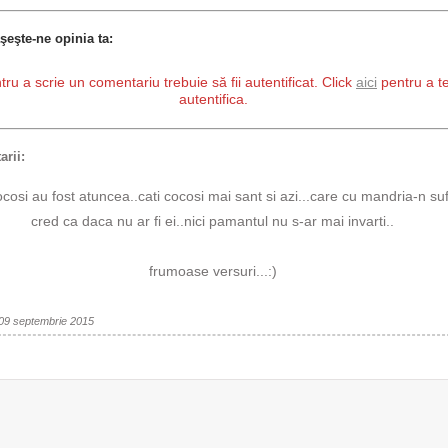
şeşte-ne opinia ta:
tru a scrie un comentariu trebuie să fii autentificat. Click
aici
pentru a t
autentifica.
rii:
ocosi au fost atuncea..cati cocosi mai sant si azi...care cu mandria-n suf
cred ca daca nu ar fi ei..nici pamantul nu s-ar mai invarti..
frumoase versuri...:)
 09 septembrie 2015