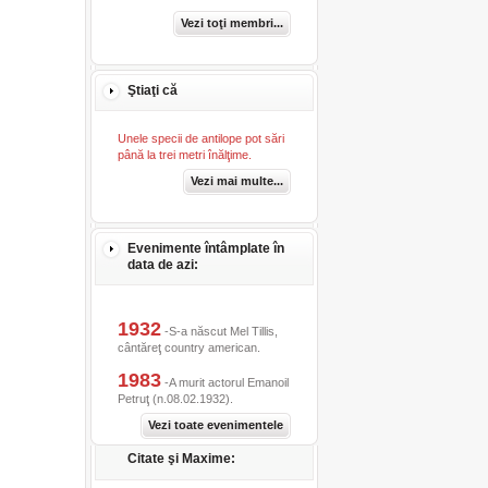
Vezi toţi membri...
Ştiaţi că
Unele specii de antilope pot sări
până la trei metri înălţime.
Vezi mai multe...
Evenimente întâmplate în
data de azi:
1932
-S-a născut Mel Tillis,
cântăreţ country american.
1983
-A murit actorul Emanoil
Petruţ (n.08.02.1932).
Vezi toate evenimentele
Citate şi Maxime: