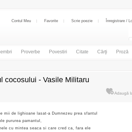
Contul Meu
Favorite
Scrie poezie
Înregistrare / L
embri
Proverbe
Povestiri
Citate
Cărţi
Proză
ul cocosului - Vasile Militaru
te mii de lighioane lasat-a Dumnezeu prea sfantul
le pururea pamantul,
nele cu mintea seaca si care cred ca, fara ele