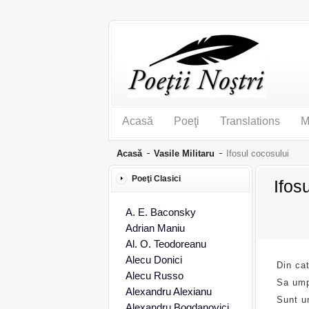
Acasă
Poeţi
Translations
M
Acasă
Vasile Militaru
Ifosul cocosului
Poeţi Clasici
Ifos
A. E. Baconsky
Adrian Maniu
Al. O. Teodoreanu
Alecu Donici
Din ca
Alecu Russo
Sa ump
Alexandru Alexianu
Sunt u
Alexandru Bogdanovici