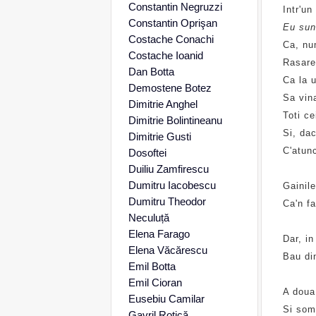
Constantin Negruzzi
Intr'un
Constantin Oprişan
Eu sunt
Costache Conachi
Ca, nu
Costache Ioanid
Rasare
Dan Botta
Ca la 
Demostene Botez
Sa vin
Dimitrie Anghel
Toti ce
Dimitrie Bolintineanu
Si, dac
Dimitrie Gusti
C'atun
Dosoftei
Duiliu Zamfirescu
Dumitru Iacobescu
Gainile
Dumitru Theodor
Ca'n f
Neculuță
Elena Farago
Dar, in
Elena Văcărescu
Bau di
Emil Botta
Emil Cioran
A doua 
Eusebiu Camilar
Si somn
Gavril Rotică