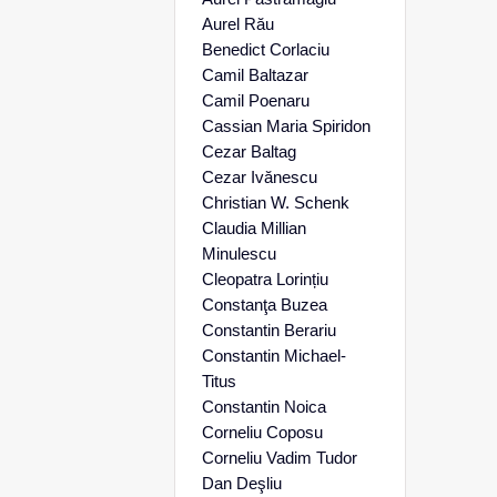
Aurel Rău
Benedict Corlaciu
Camil Baltazar
Camil Poenaru
Cassian Maria Spiridon
Cezar Baltag
Cezar Ivănescu
Christian W. Schenk
Claudia Millian
Minulescu
Cleopatra Lorințiu
Constanţa Buzea
Constantin Berariu
Constantin Michael-
Titus
Constantin Noica
Corneliu Coposu
Corneliu Vadim Tudor
Dan Deşliu