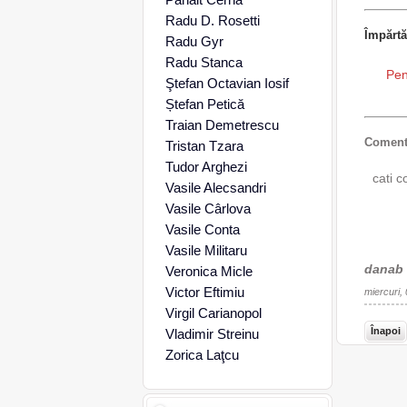
Radu D. Rosetti
Împărtă
Radu Gyr
Radu Stanca
Pen
Ştefan Octavian Iosif
Ștefan Petică
Traian Demetrescu
Comenta
Tristan Tzara
Tudor Arghezi
cati c
Vasile Alecsandri
Vasile Cârlova
Vasile Conta
Vasile Militaru
danab
Veronica Micle
Victor Eftimiu
miercuri,
Virgil Carianopol
Înapoi
Vladimir Streinu
Zorica Laţcu