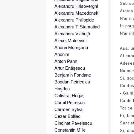
Sub soa
Alexandru Hrisoverghi
Atatea 
Alexandru Macedonski
N'ar ma
Alexandru Philippide
In parg
Alexandru T. Stamatiad
Alexandru Vlahuţă
N'ar in
Alexei Mateevici
Andrei Mureşanu
Asa, u
Anonim
Al caru
Anton Pann
Adeseao
Artur Enăşescu
Nu numa
Benjamin Fondane
Si, soc
Bogdan Petriceicu
Cu ifos
Haşdeu
- Gaini
Calistrat Hogaș
Ca de l
Camil Petrescu
Tot ce 
Carmen Sylva
Ei, bin
Cezar Bolliac
Cincinat Pavelescu
Sunt s
Constantin Mille
Si, dac