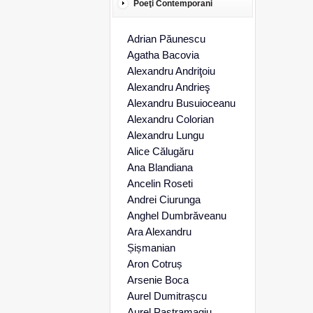
Poeţi Contemporani
Adrian Păunescu
Agatha Bacovia
Alexandru Andriţoiu
Alexandru Andrieş
Alexandru Busuioceanu
Alexandru Colorian
Alexandru Lungu
Alice Călugăru
Ana Blandiana
Ancelin Roseti
Andrei Ciurunga
Anghel Dumbrăveanu
Ara Alexandru
Șișmanian
Aron Cotruș
Arsenie Boca
Aurel Dumitrașcu
Aurel Pastramagiu