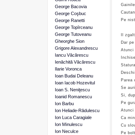
Gainile
George Bacovia
Cautand
George Coşbuc
Pe nis
George Ranetti
George Topîrceanu
George Tutoveanu
Il zgal
Gheorghe Sion
Dar pe 
Grigore Alexandrescu
Atunci 
Iancu Văcărescu
Inchise
Ienăchită Văcărescu
Statura
Ilarie Voronca
Deschis
Ioan Budai Deleanu
Parea 
Ioan Iacob Hozevitul
Se auri
Ioan S. Neniţescu
Si, dup
Ioanid Romanescu
Pe gur
Ion Barbu
Ion Heliade-Rădulescu
Atunci 
Ion Luca Caragiale
Ca minu
Ion Minulescu
Cu slov
Ion Neculce
Pe bolt