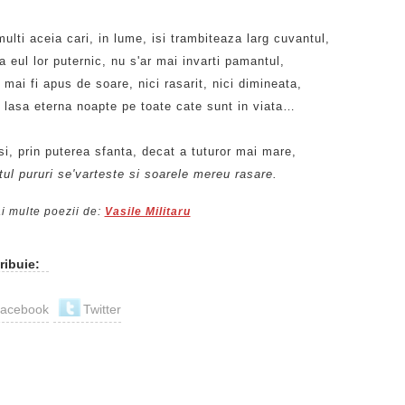
ulti aceia cari, in lume, isi trambiteaza larg cuvantul,
a eul lor puternic, nu s'ar mai invarti pamantul,
 mai fi apus de soare, nici rasarit, nici dimineata,
r lasa eterna noapte pe toate cate sunt in viata…
si, prin puterea sfanta, decat a tuturor mai mare,
ul pururi se'varteste si soarele mereu rasare.
i multe poezii de:
Vasile Militaru
ribuie:
acebook
Twitter