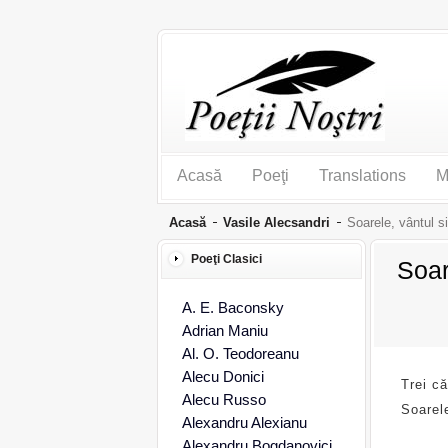
Acasă
Poeţi
Translations
M
Acasă
Vasile Alecsandri
Soarele, vântul si
Poeţi Clasici
Soar
A. E. Baconsky
Adrian Maniu
Al. O. Teodoreanu
Alecu Donici
Trei că
Alecu Russo
Soarele
Alexandru Alexianu
Alexandru Bogdanovici