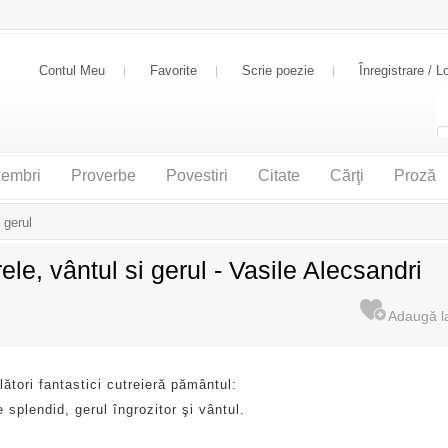
Contul Meu
Favorite
Scrie poezie
Înregistrare / L
embri
Proverbe
Povestiri
Citate
Cărţi
Proză
 gerul
ele, vântul si gerul - Vasile Alecsandri
lători fantastici cutreieră pământul:
 splendid, gerul îngrozitor şi vântul.