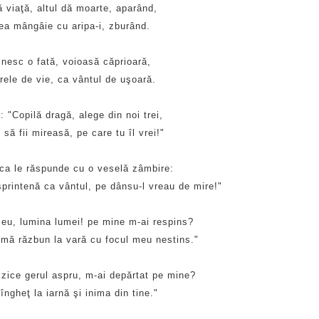
 viaţă, altul dă moarte, aparând,
lea mângâie cu aripa-i, zburând.
lnesc o fată, voioasă căprioară,
rele de vie, ca vântul de uşoară.
c: "Copilă dragă, alege din noi trei,
 să fii mireasă, pe care tu îl vrei!"
a le răspunde cu o veselă zâmbire:
printenă ca vântul, pe dânsu-l vreau de mire!"
eu, lumina lumei! pe mine m-ai respins?
mă răzbun la vară cu focul meu nestins."
zice gerul aspru, m-ai depărtat pe mine?
ngheţ la iarnă şi inima din tine."