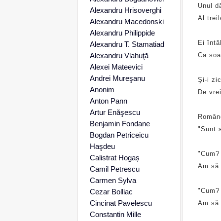
Unul dă
Alexandru Hrisoverghi
Al trei
Alexandru Macedonski
Alexandru Philippide
Ei întâ
Alexandru T. Stamatiad
Alexandru Vlahuţă
Ca soa
Alexei Mateevici
Andrei Mureşanu
Şi-i zi
Anonim
De vrei
Anton Pann
Artur Enăşescu
Românc
Benjamin Fondane
"Sunt s
Bogdan Petriceicu
Haşdeu
"Cum? 
Calistrat Hogaș
Am să 
Camil Petrescu
Carmen Sylva
"Cum? 
Cezar Bolliac
Cincinat Pavelescu
Am să î
Constantin Mille