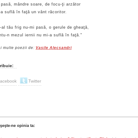
 pasă, mândre soare, de focu-ţi arzător
a suflă în faţă un vânt răcoritor.
-al tău frig nu-mi pasă, o gerule de gheaţă,
tu-n mezul iernii nu mi-a suflă în faţă."
i multe poezii de:
Vasile Alecsandri
ribuie:
acebook
Twitter
şeşte-ne opinia ta: