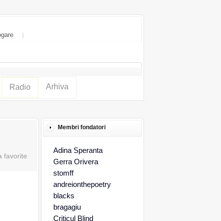
ogare
Arhiva
Radio
Membri fondatori
Adina Speranta
Gerra Orivera
stomff
andreionthepoetry
blacks
bragagiu
Criticul Blind