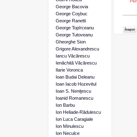
Pen
George Bacovia
George Coşbuc
George Ranetti
George Topîrceanu
Înapoi
George Tutoveanu
Gheorghe Sion
Grigore Alexandrescu
Iancu Văcărescu
Ienăchită Văcărescu
Ilarie Voronca
Ioan Budai Deleanu
Ioan Iacob Hozevitul
Ioan S. Neniţescu
Ioanid Romanescu
Ion Barbu
Ion Heliade-Rădulescu
Ion Luca Caragiale
Ion Minulescu
Ion Neculce