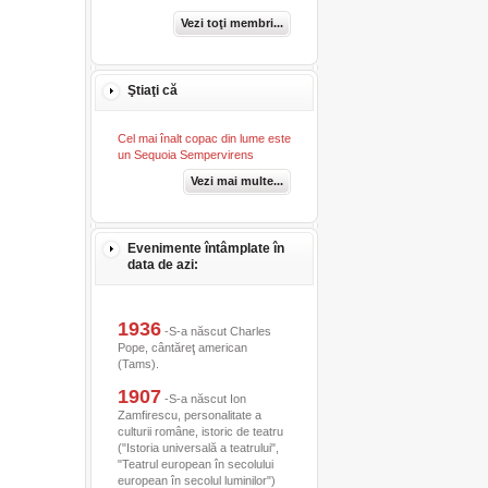
Vezi toţi membri...
Ştiaţi că
Cel mai înalt copac din lume este
un Sequoia Sempervirens
Vezi mai multe...
Evenimente întâmplate în
data de azi:
1936
-S-a născut Charles
Pope, cântăreţ american
(Tams).
1907
-S-a născut Ion
Zamfirescu, personalitate a
culturii române, istoric de teatru
("Istoria universală a teatrului",
"Teatrul european în secolului
european în secolul luminilor")