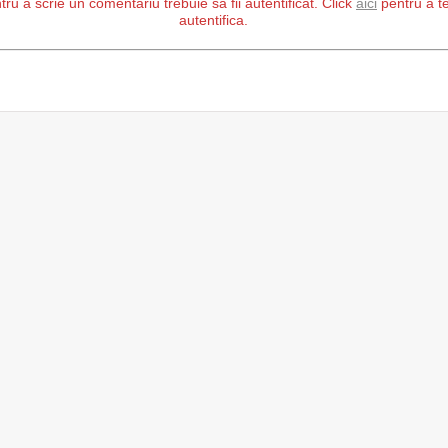
tru a scrie un comentariu trebuie să fii autentificat. Click
aici
pentru a t
autentifica.