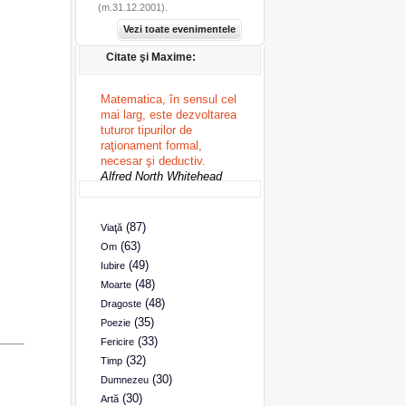
(m.31.12.2001).
Vezi toate evenimentele
Citate şi Maxime:
Matematica, în sensul cel
mai larg, este dezvoltarea
tuturor tipurilor de
raţionament formal,
necesar şi deductiv.
Alfred North Whitehead
(87)
Viaţă
(63)
Om
(49)
Iubire
(48)
Moarte
(48)
Dragoste
(35)
Poezie
(33)
Fericire
(32)
Timp
(30)
Dumnezeu
(30)
Artă