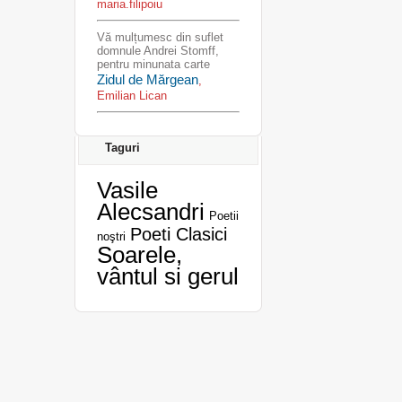
maria.filipoiu
Vă mulțumesc din suflet
domnule Andrei Stomff,
pentru minunata carte
Zidul de Mărgean
,
Emilian Lican
Taguri
Vasile
Alecsandri
Poetii
Poeti Clasici
noştri
Soarele,
vântul si gerul