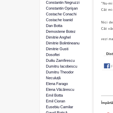
Constantin Negruzzi
"Nu-mi
Constantin Oprişan
Cât mi-
Costache Conachi
Costache Ioanid
Nici de
Dan Botta
Cât vân
Demostene Botez
Dimitrie Anghel
vezi ma
Dimitrie Bolintineanu
Dimitrie Gusti
Dist
Dosoftei
Duiliu Zamfirescu
Dumitru Iacobescu
F
Dumitru Theodor
Neculuță
Elena Farago
Elena Văcărescu
Emil Botta
Emil Cioran
Împărtă
Eusebiu Camilar
Gavril Rotică