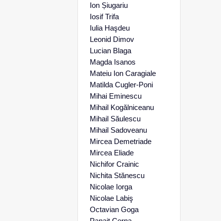
Ion Șiugariu
Iosif Trifa
Iulia Haşdeu
Leonid Dimov
Lucian Blaga
Magda Isanos
Mateiu Ion Caragiale
Matilda Cugler-Poni
Mihai Eminescu
Mihail Kogălniceanu
Mihail Săulescu
Mihail Sadoveanu
Mircea Demetriade
Mircea Eliade
Nichifor Crainic
Nichita Stănescu
Nicolae Iorga
Nicolae Labiş
Octavian Goga
Panait Cerna