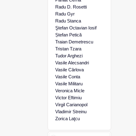
Radu D. Rosetti
Radu Gyr
Radu Stanca
Ştefan Octavian Iosif
Ștefan Petică
Traian Demetrescu
Tristan Tzara
Tudor Arghezi
Vasile Alecsandri
Vasile Cârlova
Vasile Conta
Vasile Militaru
Veronica Micle
Victor Eftimiu
Virgil Carianopol
Vladimir Streinu
Zorica Laţcu