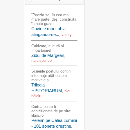
”Poezia sa, în cea mai
mare parte, deşi construită
în note grave
Cuvinte mari, abia
atingându-se...
, valery
Cultivare, cultură și
împărtășire!
Zidul de Mărgean
,
narcispurice
Scrierile poetului conțin
informații atât despre
motivele și
Trilogia
HISTORIARUM
, nicu
hăloiu
Cartea poate fi
achiziționată de pe site:
libris.ro
Pelerin pe Calea Luminii
- 101 sonete creștine
,