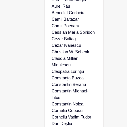
Aurel Rău
Benedict Corlaciu
Camil Baltazar
Camil Poenaru
Cassian Maria Spiridon
Cezar Baltag
Cezar Ivănescu
Christian W. Schenk
Claudia Millian
Minulescu
Cleopatra Lorințiu
Constanţa Buzea
Constantin Berariu
Constantin Michael-
Titus
Constantin Noica
Corneliu Coposu
Corneliu Vadim Tudor
Dan Deşliu