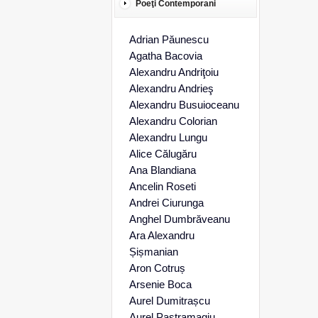
Poeţi Contemporani
Adrian Păunescu
Agatha Bacovia
Alexandru Andriţoiu
Alexandru Andrieş
Alexandru Busuioceanu
Alexandru Colorian
Alexandru Lungu
Alice Călugăru
Ana Blandiana
Ancelin Roseti
Andrei Ciurunga
Anghel Dumbrăveanu
Ara Alexandru
Șișmanian
Aron Cotruș
Arsenie Boca
Aurel Dumitrașcu
Aurel Pastramagiu