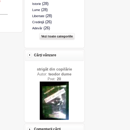
e
(28)
Istorie
(28)
Lume
(28)
Libertate
(26)
Credinţă
(26)
Adevăr
Vezi toate categoriile
Cărţi vânzare
strigăt din copilărie
Autor:
teodor dume
Pret:
20
Comentarii cărţi