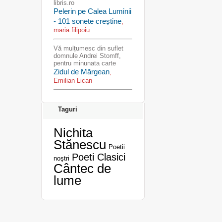
libris.ro
Pelerin pe Calea Luminii
- 101 sonete creștine
,
maria.filipoiu
Vă mulțumesc din suflet
domnule Andrei Stomff,
pentru minunata carte
Zidul de Mărgean
,
Emilian Lican
Taguri
Nichita
Stănescu
Poetii
Poeti Clasici
noştri
Cântec de
lume