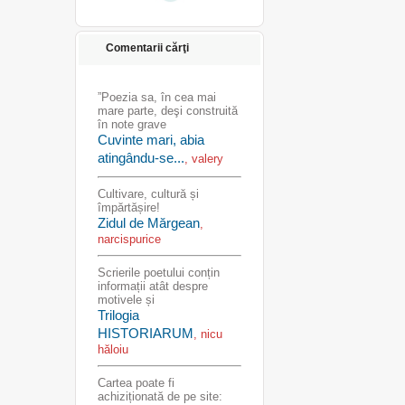
Comentarii cărţi
”Poezia sa, în cea mai
mare parte, deşi construită
în note grave
Cuvinte mari, abia
atingându-se...
, valery
Cultivare, cultură și
împărtășire!
Zidul de Mărgean
,
narcispurice
Scrierile poetului conțin
informații atât despre
motivele și
Trilogia
HISTORIARUM
, nicu
hăloiu
Cartea poate fi
achiziționată de pe site: