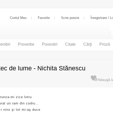
Contul Meu
Favorite
Scrie poezie
Înregistrare / L
embri
Proverbe
Povestiri
Citate
Cărţi
Proză
ec de lume - Nichita Stănescu
runza-mi zice lotru
rat un ram din codru...
i nins şi tot mi-aş duce