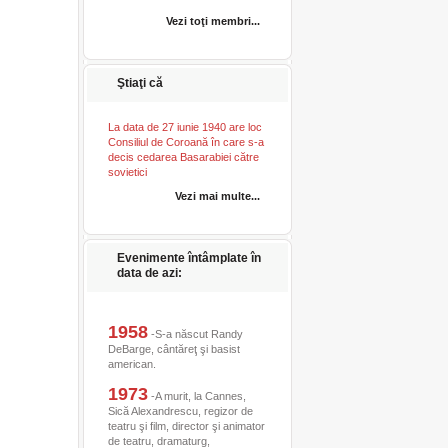
Vezi toţi membri...
Ştiaţi că
La data de 27 iunie 1940 are loc
Consiliul de Coroană în care s-a
decis cedarea Basarabiei către
sovietici
Vezi mai multe...
Evenimente întâmplate în
data de azi:
1958
-S-a născut Randy
DeBarge, cântăreţ şi basist
american.
1973
-A murit, la Cannes,
Sică Alexandrescu, regizor de
teatru şi film, director şi animator
de teatru, dramaturg,