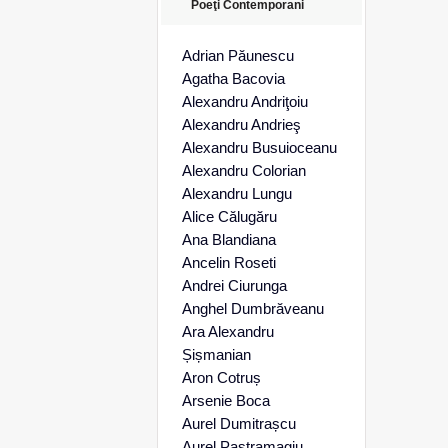
Poeţi Contemporani
Adrian Păunescu
Agatha Bacovia
Alexandru Andriţoiu
Alexandru Andrieş
Alexandru Busuioceanu
Alexandru Colorian
Alexandru Lungu
Alice Călugăru
Ana Blandiana
Ancelin Roseti
Andrei Ciurunga
Anghel Dumbrăveanu
Ara Alexandru
Șișmanian
Aron Cotruș
Arsenie Boca
Aurel Dumitrașcu
Aurel Pastramagiu