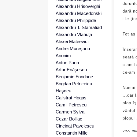
doruril
Alexandru Hrisoverghi
dară no
Alexandru Macedonski
i le ţi
Alexandru Philippide
Alexandru T. Stamatiad
Alexandru Vlahuţă
Tot aş 
Alexei Mateevici
Andrei Mureşanu
Înserar
Anonim
seară 
Anton Pann
c-am fu
Artur Enăşescu
ce-am c
Benjamin Fondane
Bogdan Petriceicu
Numai 
Haşdeu
...dar 
Calistrat Hogaș
plop îş
Camil Petrescu
vântul 
Carmen Sylva
plopul 
Cezar Bolliac
Cincinat Pavelescu
vezi ma
Constantin Mille