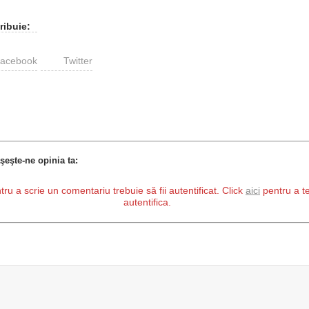
ribuie:
acebook
Twitter
şeşte-ne opinia ta:
tru a scrie un comentariu trebuie să fii autentificat. Click
aici
pentru a t
autentifica.