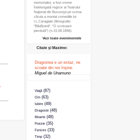
memorialist; a fost vreme
îndelungată regizor al Teatrului
Naţional din Bucureşti pe scena
căruia a montat comediile lui
I.L.Caragiale (filmografie:
"Bădăranii", "O scrisoare
pierdută") (n.15.08.1896).
Vezi toate evenimentele
Citate şi Maxime:
Dragostea e un extaz; ne
scoate din noi înşine.
Miguel de Unamuno
e
(87)
Viaţă
(63)
Om
(49)
Iubire
(48)
Dragoste
(48)
Moarte
(35)
Poezie
(33)
Fericire
(32)
Timp