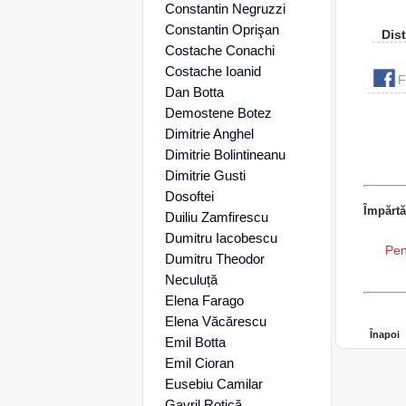
Constantin Negruzzi
Constantin Oprişan
Dist
Costache Conachi
Costache Ioanid
F
Dan Botta
Demostene Botez
Dimitrie Anghel
Dimitrie Bolintineanu
Dimitrie Gusti
Dosoftei
Împărtă
Duiliu Zamfirescu
Dumitru Iacobescu
Pen
Dumitru Theodor
Neculuță
Elena Farago
Elena Văcărescu
Înapoi
Emil Botta
Emil Cioran
Eusebiu Camilar
Gavril Rotică