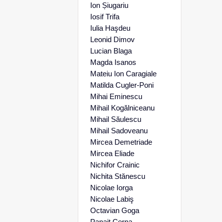
Ion Șiugariu
Iosif Trifa
Iulia Haşdeu
Leonid Dimov
Lucian Blaga
Magda Isanos
Mateiu Ion Caragiale
Matilda Cugler-Poni
Mihai Eminescu
Mihail Kogălniceanu
Mihail Săulescu
Mihail Sadoveanu
Mircea Demetriade
Mircea Eliade
Nichifor Crainic
Nichita Stănescu
Nicolae Iorga
Nicolae Labiş
Octavian Goga
Panait Cerna