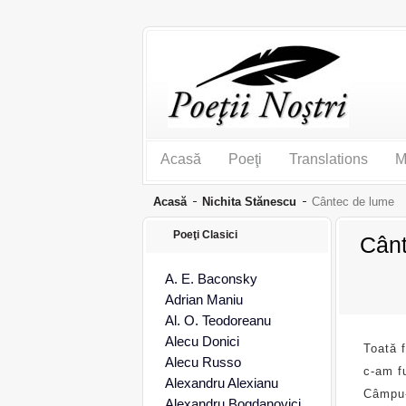
Acasă
Poeţi
Translations
M
Acasă
Nichita Stănescu
Cântec de lume
Poeţi Clasici
Cânt
A. E. Baconsky
Adrian Maniu
Al. O. Teodoreanu
Alecu Donici
Toată f
Alecu Russo
c-am fu
Alexandru Alexianu
Câmpu-
Alexandru Bogdanovici