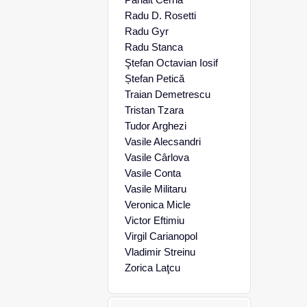
Radu D. Rosetti
Radu Gyr
Radu Stanca
Ştefan Octavian Iosif
Ștefan Petică
Traian Demetrescu
Tristan Tzara
Tudor Arghezi
Vasile Alecsandri
Vasile Cârlova
Vasile Conta
Vasile Militaru
Veronica Micle
Victor Eftimiu
Virgil Carianopol
Vladimir Streinu
Zorica Laţcu