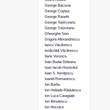
George Bacovia
George Coşbuc
George Ranetti
George Topîrceanu
George Tutoveanu
Gheorghe Sion
Grigore Alexandrescu
Iancu Văcărescu
Ienăchită Văcărescu
Ilarie Voronca
Ioan Budai Deleanu
Ioan Iacob Hozevitul
Ioan S. Neniţescu
Ioanid Romanescu
Ion Barbu
Ion Heliade-Rădulescu
Ion Luca Caragiale
Ion Minulescu
Ion Neculce