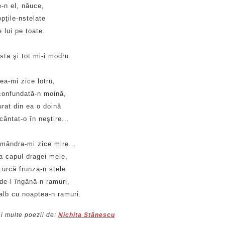
e-n el, năuce,
pţile-nstelate
ne lui pe toate.
sta şi tot mi-i modru.
ea-mi zice lotru,
confundată-n moină,
rat din ea o doină
ântat-o în neştire...
mândra-mi zice mire...
la capul dragei mele,
 urcă frunza-n stele
de-l îngână-n ramuri,
alb cu noaptea-n ramuri.
i multe poezii de:
Nichita Stănescu