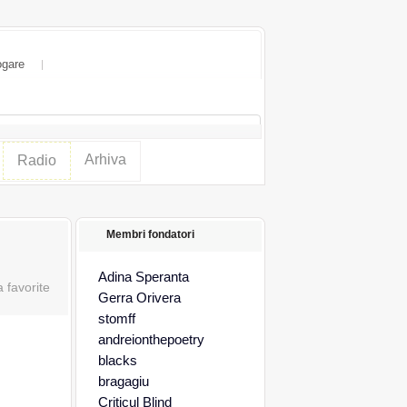
ogare
Arhiva
Radio
Membri fondatori
Adina Speranta
Gerra Orivera
stomff
andreionthepoetry
blacks
bragagiu
Criticul Blind