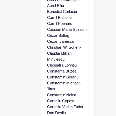
Aurel Rău
Benedict Corlaciu
Camil Baltazar
Camil Poenaru
Cassian Maria Spiridon
Cezar Baltag
Cezar Ivănescu
Christian W. Schenk
Claudia Millian
Minulescu
Cleopatra Lorințiu
Constanţa Buzea
Constantin Berariu
Constantin Michael-
Titus
Constantin Noica
Corneliu Coposu
Corneliu Vadim Tudor
Dan Deşliu