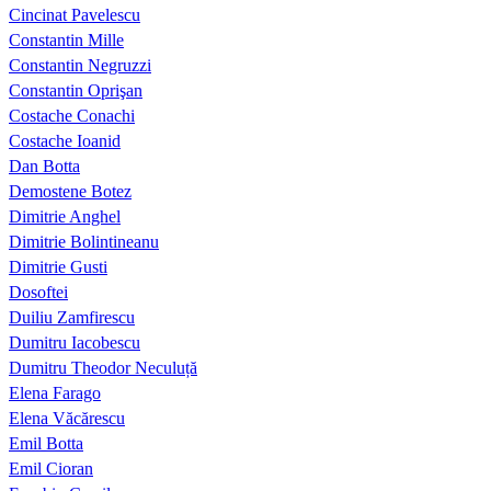
Cincinat Pavelescu
Constantin Mille
Constantin Negruzzi
Constantin Oprişan
Costache Conachi
Costache Ioanid
Dan Botta
Demostene Botez
Dimitrie Anghel
Dimitrie Bolintineanu
Dimitrie Gusti
Dosoftei
Duiliu Zamfirescu
Dumitru Iacobescu
Dumitru Theodor Neculuță
Elena Farago
Elena Văcărescu
Emil Botta
Emil Cioran