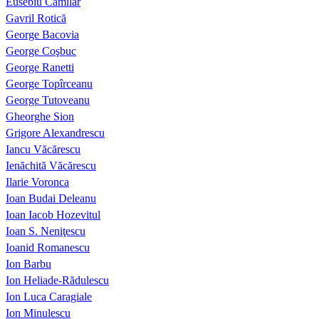
Eusebiu Camilar
Gavril Rotică
George Bacovia
George Coşbuc
George Ranetti
George Topîrceanu
George Tutoveanu
Gheorghe Sion
Grigore Alexandrescu
Iancu Văcărescu
Ienăchită Văcărescu
Ilarie Voronca
Ioan Budai Deleanu
Ioan Iacob Hozevitul
Ioan S. Neniţescu
Ioanid Romanescu
Ion Barbu
Ion Heliade-Rădulescu
Ion Luca Caragiale
Ion Minulescu