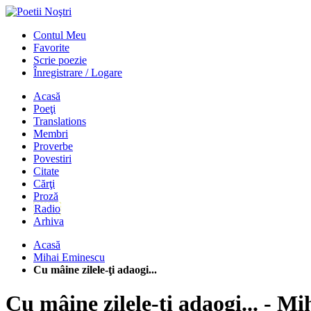
Contul Meu
Favorite
Scrie poezie
Înregistrare / Logare
Acasă
Poeţi
Translations
Membri
Proverbe
Povestiri
Citate
Cărţi
Proză
Radio
Arhiva
Acasă
Mihai Eminescu
Cu mâine zilele-ţi adaogi...
Cu mâine zilele-ţi adaogi... - M