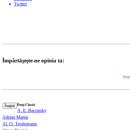
Twitter
Împărtăşeşte-ne opinia ta:
Pent
Poeţi Clasici
Înapoi
A. E. Baconsky
Adrian Maniu
Al. O. Teodoreanu