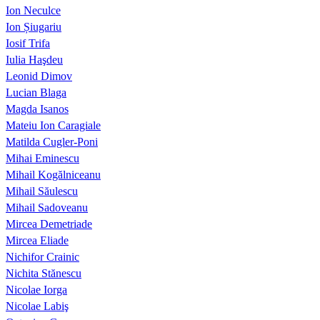
Ion Neculce
Ion Șiugariu
Iosif Trifa
Iulia Haşdeu
Leonid Dimov
Lucian Blaga
Magda Isanos
Mateiu Ion Caragiale
Matilda Cugler-Poni
Mihai Eminescu
Mihail Kogălniceanu
Mihail Săulescu
Mihail Sadoveanu
Mircea Demetriade
Mircea Eliade
Nichifor Crainic
Nichita Stănescu
Nicolae Iorga
Nicolae Labiş