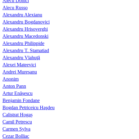
Alecu Donici
Alecu Russo
Alexandru Alexianu
Alexandru Bogdanovici
Alexandru Hrisoverghi
Alexandru Macedonski
Alexandru Philippide
Alexandru T. Stamatiad
Alexandru Vlahuţă
Alexei Mateevici
Andrei Mureşanu
Anonim
Anton Pann
Artur Enăşescu
Benjamin Fondane
Bogdan Petriceicu Haşdeu
Calistrat Hogaș
Camil Petrescu
Carmen Sylva
Cezar Bolliac