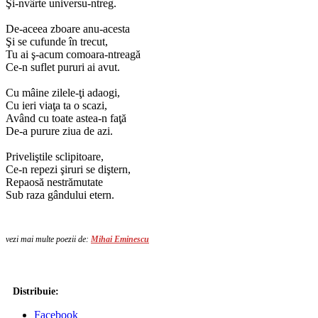
Şi-nvârte universu-ntreg.
De-aceea zboare anu-acesta
Şi se cufunde în trecut,
Tu ai ş-acum comoara-ntreagă
Ce-n suflet pururi ai avut.
Cu mâine zilele-ţi adaogi,
Cu ieri viaţa ta o scazi,
Având cu toate astea-n faţă
De-a purure ziua de azi.
Priveliştile sclipitoare,
Ce-n repezi şiruri se diştern,
Repaosă nestrămutate
Sub raza gândului etern.
vezi mai multe poezii de:
Mihai Eminescu
Distribuie:
Facebook