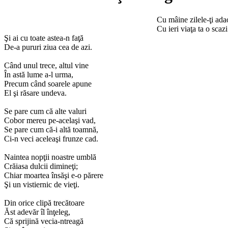
Cu mâine zilele-ţi ada
Cu ieri viaţa ta o scazi
Şi ai cu toate astea-n faţă
De-a pururi ziua cea de azi.
Când unul trece, altul vine
În astă lume a-l urma,
Precum când soarele apune
El şi răsare undeva.
Se pare cum că alte valuri
Cobor mereu pe-acelaşi vad,
Se pare cum că-i altă toamnă,
Ci-n veci aceleaşi frunze cad.
Naintea nopţii noastre umblă
Crăiasa dulcii dimineţi;
Chiar moartea însăşi e-o părere
Şi un vistiernic de vieţi.
Din orice clipă trecătoare
Ăst adevăr îl înţeleg,
Că sprijină vecia-ntreagă