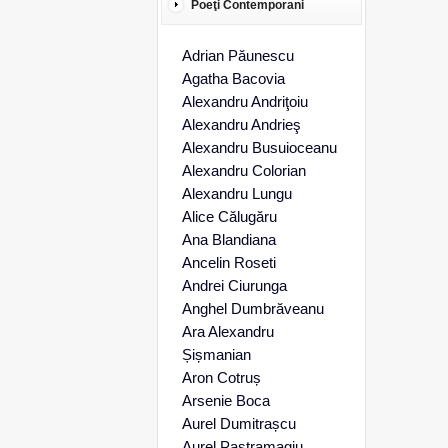
Poeţi Contemporani
Adrian Păunescu
Agatha Bacovia
Alexandru Andriţoiu
Alexandru Andrieş
Alexandru Busuioceanu
Alexandru Colorian
Alexandru Lungu
Alice Călugăru
Ana Blandiana
Ancelin Roseti
Andrei Ciurunga
Anghel Dumbrăveanu
Ara Alexandru
Șișmanian
Aron Cotruș
Arsenie Boca
Aurel Dumitrașcu
Aurel Pastramagiu