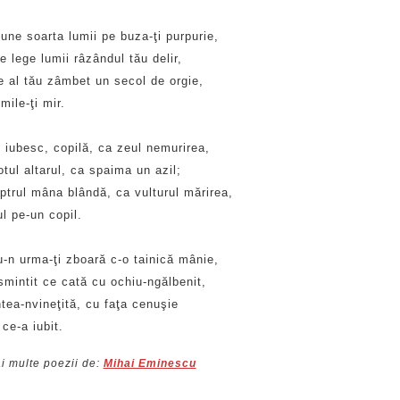
une soarta lumii pe buza-ţi purpurie,
 lege lumii râzândul tău delir,
e al tău zâmbet un secol de orgie,
imile-ţi mir.
 iubesc, copilă, ca zeul nemurirea,
tul altarul, ca spaima un azil;
ptrul mâna blândă, ca vulturul mărirea,
l pe-un copil.
u-n urma-ţi zboară c-o tainică mânie,
mintit ce cată cu ochiu-ngălbenit,
tea-nvineţită, cu faţa cenuşie
ce-a iubit.
i multe poezii de:
Mihai Eminescu