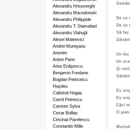
Gemând
Alexandru Hrisoverghi
Alexandru Macedonski
De ce 
Alexandru Philippide
De ce 
Alexandru T. Stamatiad
Alexandru Vlahuţă
Să fac
Alexei Mateevici
Zdrobit
Andrei Mureşanu
Anonim
Un leu 
Anton Pann
Un oce
Artur Enăşescu
Şi nori
Benjamin Fondane
Gândiri
Bogdan Petriceicu
Haşdeu
Eu sin
Calistrat Hogaș
Eu sin
Camil Petrescu
Căci m
Carmen Sylva
O piatr
Cezar Bolliac
Cincinat Pavelescu
Constantin Mille
Murindu