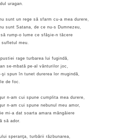
ul uragan.
nu sunt un rege să sfarm cu-a mea durere,
nu sunt Satana, de ce nu-s Dumnezeu,
 să rump-o lume ce sfâşie-n tăcere
 sufletul meu.
pustiei rage turbarea lui fugindă,
an se-mbată pe-al vânturilor joc,
i-şi spun în tunet durerea lor mugindă,
le de foc.
gur n-am cui spune cumplita mea durere,
gur n-am cui spune nebunul meu amor,
ie mi-a dat soarta amara mângâiere
ă să ador.
lui speranţa, turbării răzbunarea,