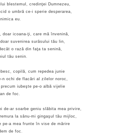
ului blestemul, credinţei Dumnezeu,
ucid o umbră ce-i sperie desperarea,
 nimica eu.
, doar icoana-ţi, care mă învenină,
doar suvenirea surâsului tău lin,
ecât o rază din faţa ta senină,
iul tău senin.
ubesc, copilă, cum repedea junie
-n ochi de flacări al zilelor noroc,
 precum iubeşte pe-o albă vijelie
an de foc.
i de-ar soarbe geniu slăbita mea privire,
remura la sânu-mi gingaşul tău mijloc,
e pe-a mea frunte în vise de mărire
dem de foc.