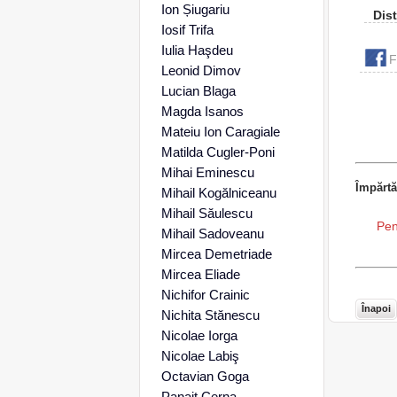
Ion Șiugariu
Dist
Iosif Trifa
Iulia Haşdeu
F
Leonid Dimov
Lucian Blaga
Magda Isanos
Mateiu Ion Caragiale
Matilda Cugler-Poni
Mihai Eminescu
Împărtă
Mihail Kogălniceanu
Mihail Săulescu
Pen
Mihail Sadoveanu
Mircea Demetriade
Mircea Eliade
Nichifor Crainic
Înapoi
Nichita Stănescu
Nicolae Iorga
Nicolae Labiş
Octavian Goga
Panait Cerna