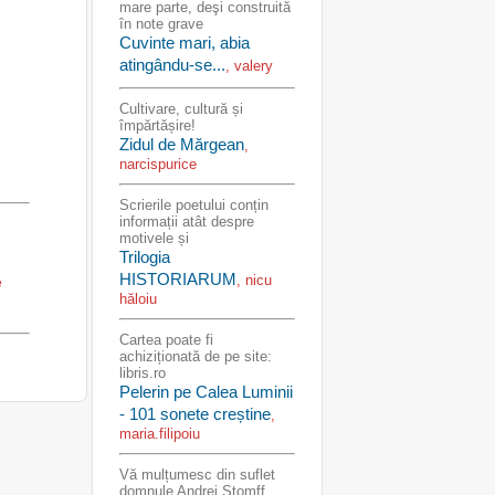
mare parte, deşi construită
în note grave
Cuvinte mari, abia
atingându-se...
, valery
Cultivare, cultură și
împărtășire!
Zidul de Mărgean
,
narcispurice
Scrierile poetului conțin
informații atât despre
motivele și
Trilogia
HISTORIARUM
, nicu
e
hăloiu
Cartea poate fi
achiziționată de pe site:
libris.ro
Pelerin pe Calea Luminii
- 101 sonete creștine
,
maria.filipoiu
Vă mulțumesc din suflet
domnule Andrei Stomff,