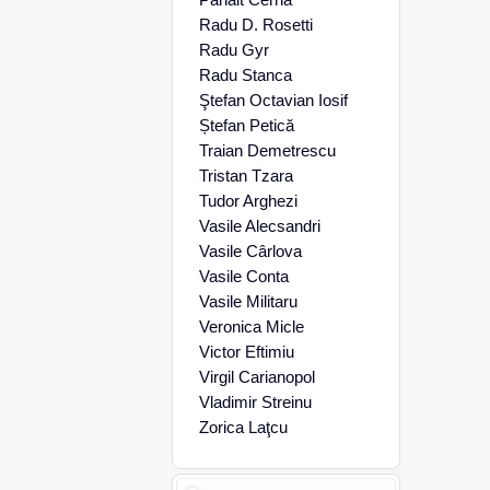
Radu D. Rosetti
Radu Gyr
Radu Stanca
Ştefan Octavian Iosif
Ștefan Petică
Traian Demetrescu
Tristan Tzara
Tudor Arghezi
Vasile Alecsandri
Vasile Cârlova
Vasile Conta
Vasile Militaru
Veronica Micle
Victor Eftimiu
Virgil Carianopol
Vladimir Streinu
Zorica Laţcu