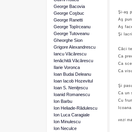
George Bacovia
Şi-aş p
George Coşbuc
Aş pune
George Ranetti
George Topîrceanu
Aş fac
George Tutoveanu
Şi lacr
Gheorghe Sion
Grigore Alexandrescu
Căci te
Iancu Văcărescu
Ca preo
Ienăchită Văcărescu
Ca sce
Ilarie Voronca
Ca visu
Ioan Budai Deleanu
Ioan Iacob Hozevitul
Şi pas
Ioan S. Neniţescu
Ca un s
Ioanid Romanescu
Cu frun
Ion Barbu
Ion Heliade-Rădulescu
Icoana 
Ion Luca Caragiale
vezi ma
Ion Minulescu
Ion Neculce