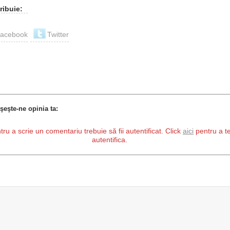
ribuie:
acebook
Twitter
şeşte-ne opinia ta:
tru a scrie un comentariu trebuie să fii autentificat. Click
aici
pentru a t
autentifica.