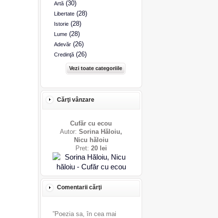
(30)
Artă
(28)
Libertate
(28)
Istorie
(28)
Lume
(26)
Adevăr
(26)
Credinţă
Vezi toate categoriile
Cărţi vânzare
Cufăr cu ecou
Autor:
Sorina Hăloiu,
Nicu hăloiu
Pret:
20 lei
Comentarii cărţi
”Poezia sa, în cea mai