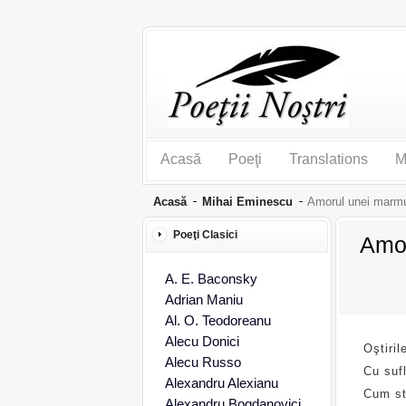
Acasă
Poeţi
Translations
M
Acasă
Mihai Eminescu
Amorul unei marm
Poeţi Clasici
Amor
A. E. Baconsky
Adrian Maniu
Al. O. Teodoreanu
Alecu Donici
Oştiril
Alecu Russo
Cu sufl
Alexandru Alexianu
Cum st
Alexandru Bogdanovici