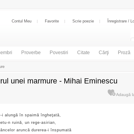
Contul Meu
Favorite
Scrie poezie
Înregistrare / L
embri
Proverbe
Povestiri
Citate
Cărţi
Proză
ure
ul unei marmure - Mihai Eminescu
e-i alungă în spaimă îngheţată,
etu-n ruină, un rege-asirian,
âncelor aruncă durerea-i înspumată