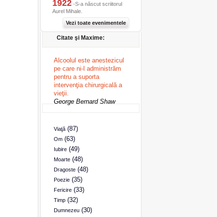
1922
-S-a născut scriitorul
Aurel Mihale.
Vezi toate evenimentele
Citate şi Maxime:
Alcoolul este anestezicul
pe care ni-l administrăm
pentru a suporta
intervenţia chirurgicală a
vieţii.
George Bernard Shaw
(87)
Viaţă
(63)
Om
(49)
Iubire
(48)
Moarte
(48)
Dragoste
(35)
Poezie
(33)
Fericire
(32)
Timp
(30)
Dumnezeu