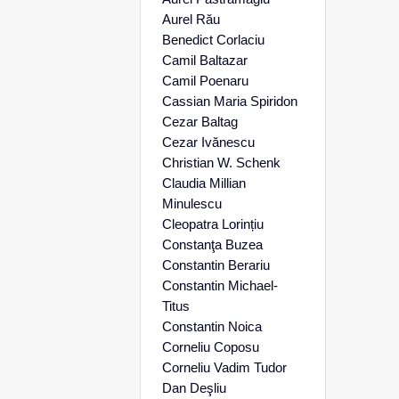
Aurel Rău
Benedict Corlaciu
Camil Baltazar
Camil Poenaru
Cassian Maria Spiridon
Cezar Baltag
Cezar Ivănescu
Christian W. Schenk
Claudia Millian
Minulescu
Cleopatra Lorințiu
Constanţa Buzea
Constantin Berariu
Constantin Michael-
Titus
Constantin Noica
Corneliu Coposu
Corneliu Vadim Tudor
Dan Deşliu