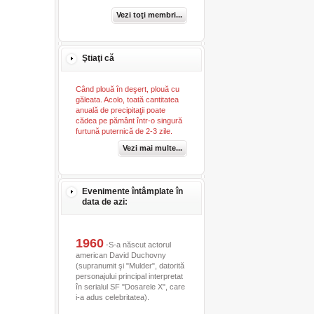
Vezi toţi membri...
Ştiaţi că
Când plouă în deşert, plouă cu
găleata. Acolo, toată cantitatea
anuală de precipitaţii poate
cădea pe pământ într-o singură
furtună puternică de 2-3 zile.
Vezi mai multe...
Evenimente întâmplate în
data de azi:
1960
-S-a născut actorul
american David Duchovny
(supranumit şi "Mulder", datorită
personajului principal interpretat
în serialul SF "Dosarele X", care
i-a adus celebritatea).