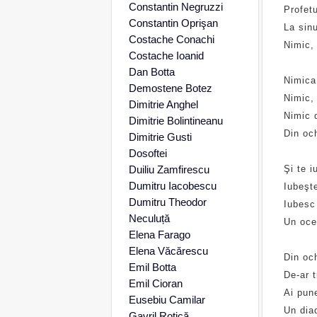
Constantin Negruzzi
Profet
Constantin Oprişan
La sin
Costache Conachi
Nimic,
Costache Ioanid
Dan Botta
Nimica
Demostene Botez
Nimic, 
Dimitrie Anghel
Nimic d
Dimitrie Bolintineanu
Din och
Dimitrie Gusti
Dosoftei
Duiliu Zamfirescu
Şi te i
Dumitru Iacobescu
Iubeşte
Dumitru Theodor
Iubesc
Neculuță
Un oce
Elena Farago
Elena Văcărescu
Din och
Emil Botta
De-ar t
Emil Cioran
Ai pun
Eusebiu Camilar
Un dia
Gavril Rotică