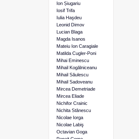
Ion Șiugariu
Iosif Trifa
Iulia Haşdeu
Leonid Dimov
Lucian Blaga
Magda Isanos
Mateiu Ion Caragiale
Matilda Cugler-Poni
Mihai Eminescu
Mihail Kogălniceanu
Mihail Săulescu
Mihail Sadoveanu
Mircea Demetriade
Mircea Eliade
Nichifor Crainic
Nichita Stănescu
Nicolae Iorga
Nicolae Labiş
Octavian Goga
Panait Cerna