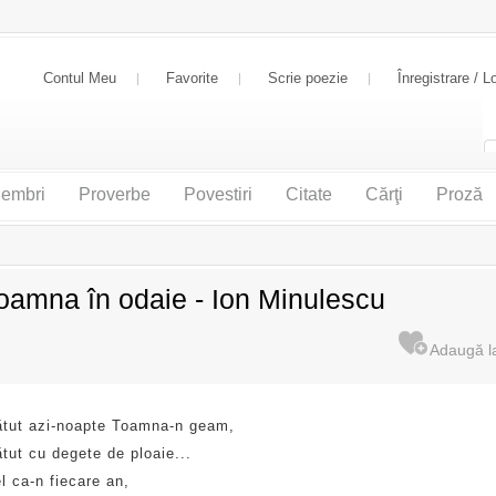
Contul Meu
Favorite
Scrie poezie
Înregistrare / L
embri
Proverbe
Povestiri
Citate
Cărţi
Proză
oamna în odaie - Ion Minulescu
ătut azi-noapte Toamna-n geam,
tut cu degete de ploaie...
el ca-n fiecare an,