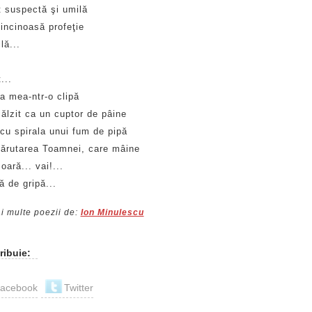
t suspectă şi umilă
incinoasă profeţie
lă...
...
a mea-ntr-o clipă
ălzit ca un cuptor de pâine
cu spirala unui fum de pipă
sărutarea Toamnei, care mâine
ară... vai!...
 de gripă...
i multe poezii de:
Ion Minulescu
ribuie:
acebook
Twitter