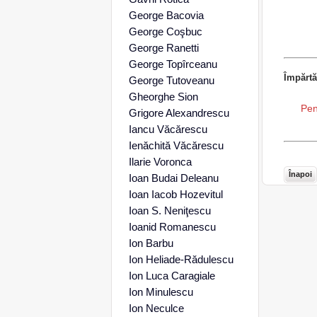
George Bacovia
George Coşbuc
George Ranetti
George Topîrceanu
Împărtă
George Tutoveanu
Gheorghe Sion
Pen
Grigore Alexandrescu
Iancu Văcărescu
Ienăchită Văcărescu
Ilarie Voronca
Înapoi
Ioan Budai Deleanu
Ioan Iacob Hozevitul
Ioan S. Neniţescu
Ioanid Romanescu
Ion Barbu
Ion Heliade-Rădulescu
Ion Luca Caragiale
Ion Minulescu
Ion Neculce