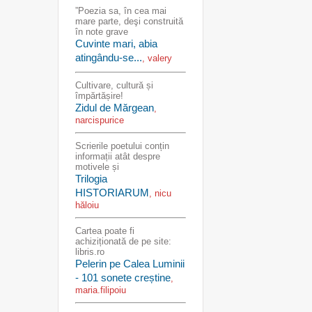
”Poezia sa, în cea mai
mare parte, deşi construită
în note grave
Cuvinte mari, abia
atingându-se...
, valery
Cultivare, cultură și
împărtășire!
Zidul de Mărgean
,
narcispurice
Scrierile poetului conțin
informații atât despre
motivele și
Trilogia
HISTORIARUM
, nicu
hăloiu
Cartea poate fi
achiziționată de pe site:
libris.ro
Pelerin pe Calea Luminii
- 101 sonete creștine
,
maria.filipoiu