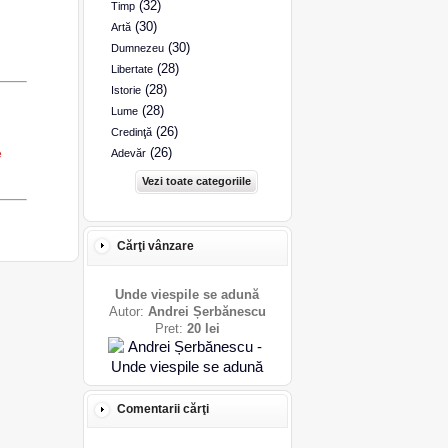
(32)
Timp
(30)
Artă
(30)
Dumnezeu
(28)
Libertate
(28)
Istorie
(28)
Lume
(26)
Credinţă
e
(26)
Adevăr
Vezi toate categoriile
Cărţi vânzare
Unde viespile se adună
Autor:
Andrei Șerbănescu
Pret:
20 lei
Comentarii cărţi