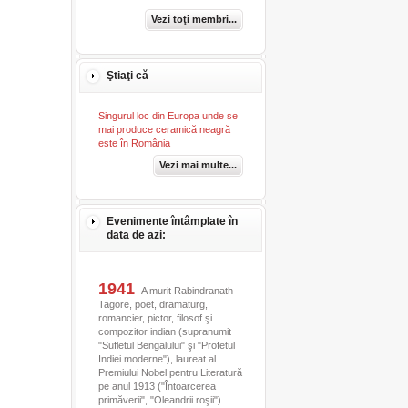
Vezi toţi membri...
Ştiaţi că
Singurul loc din Europa unde se
mai produce ceramică neagră
este în România
Vezi mai multe...
Evenimente întâmplate în
data de azi:
1941
-A murit Rabindranath
Tagore, poet, dramaturg,
romancier, pictor, filosof şi
compozitor indian (supranumit
"Sufletul Bengalului" şi "Profetul
Indiei moderne"), laureat al
Premiului Nobel pentru Literatură
pe anul 1913 ("Întoarcerea
primăverii", "Oleandrii roşii")