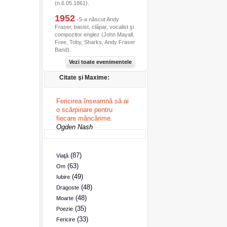
(n.6.05.1861).
1952
-S-a născut Andy
Fraser, basist, clăpar, vocalist şi
compozitor englez (John Mayall,
Free, Toby, Sharks, Andy Fraser
Band).
Vezi toate evenimentele
Citate şi Maxime:
Fericirea înseamnă să ai
o scărpinare pentru
fiecare mâncărime.
Ogden Nash
(87)
Viaţă
(63)
Om
(49)
Iubire
(48)
Dragoste
(48)
Moarte
(35)
Poezie
(33)
Fericire