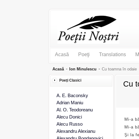
Acasă
Poeţi
Translations
M
Acasă
Ion Minulescu
Cu toamna în odaie
Poeţi Clasici
Cu t
A. E. Baconsky
Adrian Maniu
Al. O. Teodoreanu
Alecu Donici
Mi-a b
Alecu Russo
Mi-a bă
Alexandru Alexianu
Şi la f
Alexandru Bogdanovici