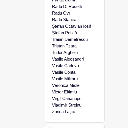
Radu D. Rosetti
Radu Gyr
Radu Stanca
Ştefan Octavian Iosif
Ștefan Petică
Traian Demetrescu
Tristan Tzara
Tudor Arghezi
Vasile Alecsandri
Vasile Cârlova
Vasile Conta
Vasile Militaru
Veronica Micle
Victor Eftimiu
Virgil Carianopol
Vladimir Streinu
Zorica Laţcu