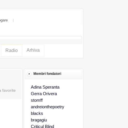
ogare
Arhiva
Radio
Membri fondatori
Adina Speranta
Gerra Orivera
stomff
andreionthepoetry
blacks
bragagiu
Criticul Blind