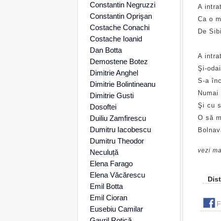
Constantin Negruzzi
A intra
Constantin Oprişan
Ca o m
Costache Conachi
De Sibi
Costache Ioanid
Dan Botta
A intrat
Demostene Botez
Şi-odai
Dimitrie Anghel
S-a înc
Dimitrie Bolintineanu
Numai 
Dimitrie Gusti
Şi cu 
Dosoftei
Duiliu Zamfirescu
O să mo
Dumitru Iacobescu
Bolnavă
Dumitru Theodor
vezi ma
Neculuță
Elena Farago
Elena Văcărescu
Dist
Emil Botta
Emil Cioran
F
Eusebiu Camilar
Gavril Rotică