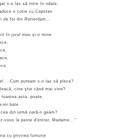
at s-o las să intre în odaie,
aduce o cutie cu Capstan
ri de foi din Rotterdam...
it în jurul meu şi-n mine:
ece,
ece,
ece,
ece,
!... Cum puteam s-o las să plece?
leacă, cine ştie când mai vine?
 toamna asta, poate,
-mi bate
 cea din urmă oară-n geam?
z-vous la peine d'entrer, Madame..."
ia cu privirea fumurie