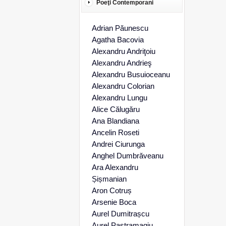
Poeţi Contemporani
Adrian Păunescu
Agatha Bacovia
Alexandru Andriţoiu
Alexandru Andrieş
Alexandru Busuioceanu
Alexandru Colorian
Alexandru Lungu
Alice Călugăru
Ana Blandiana
Ancelin Roseti
Andrei Ciurunga
Anghel Dumbrăveanu
Ara Alexandru
Șișmanian
Aron Cotruș
Arsenie Boca
Aurel Dumitrașcu
Aurel Pastramagiu