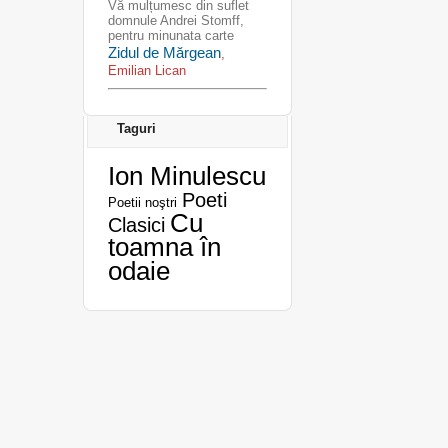
Vă mulțumesc din suflet
domnule Andrei Stomff,
pentru minunata carte
Zidul de Mărgean
,
Emilian Lican
Taguri
Ion Minulescu
Poeti
Poetii noştri
Cu
Clasici
toamna în
odaie