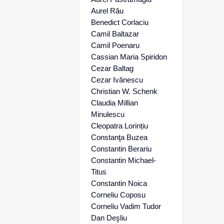
Aurel Rău
Benedict Corlaciu
Camil Baltazar
Camil Poenaru
Cassian Maria Spiridon
Cezar Baltag
Cezar Ivănescu
Christian W. Schenk
Claudia Millian
Minulescu
Cleopatra Lorințiu
Constanţa Buzea
Constantin Berariu
Constantin Michael-
Titus
Constantin Noica
Corneliu Coposu
Corneliu Vadim Tudor
Dan Deşliu