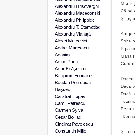
M-a rug
Alexandru Hrisoverghi
Că-mi 
Alexandru Macedonski
Şi ţigă
Alexandru Philippide
Alexandru T. Stamatiad
Alexandru Vlahuţă
Am priv
Alexei Mateevici
Soba r
Andrei Mureşanu
Pipa r
Anonim
Mâna r
Anton Pann
Gura r
Artur Enăşescu
Benjamin Fondane
Doamne
Bogdan Petriceicu
Dacă p
Haşdeu
Dacă-n
Calistrat Hogaș
Toamna
Camil Petrescu
Pentru
Carmen Sylva
"Donne
Cezar Bolliac
Cincinat Pavelescu
Constantin Mille
Şi feme