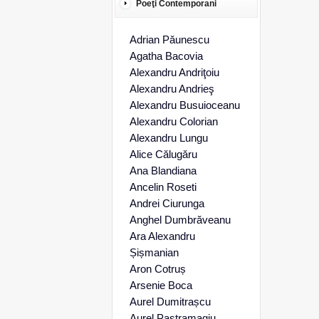
Poeţi Contemporani
Adrian Păunescu
Agatha Bacovia
Alexandru Andriţoiu
Alexandru Andrieş
Alexandru Busuioceanu
Alexandru Colorian
Alexandru Lungu
Alice Călugăru
Ana Blandiana
Ancelin Roseti
Andrei Ciurunga
Anghel Dumbrăveanu
Ara Alexandru
Șișmanian
Aron Cotruș
Arsenie Boca
Aurel Dumitrașcu
Aurel Pastramagiu