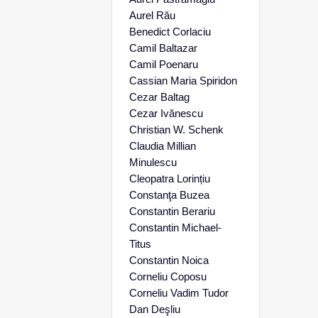
Aurel Rău
Benedict Corlaciu
Camil Baltazar
Camil Poenaru
Cassian Maria Spiridon
Cezar Baltag
Cezar Ivănescu
Christian W. Schenk
Claudia Millian
Minulescu
Cleopatra Lorințiu
Constanţa Buzea
Constantin Berariu
Constantin Michael-
Titus
Constantin Noica
Corneliu Coposu
Corneliu Vadim Tudor
Dan Deşliu