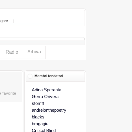
ogare
Arhiva
Radio
Membri fondatori
Adina Speranta
Gerra Orivera
stomff
andreionthepoetry
blacks
bragagiu
Criticul Blind