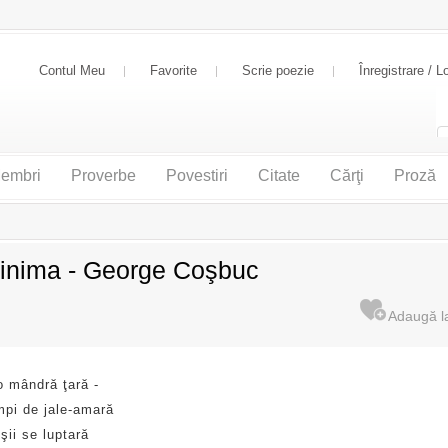
Contul Meu
Favorite
Scrie poezie
Înregistrare / L
embri
Proverbe
Povestiri
Citate
Cărţi
Proză
inima - George Coşbuc
 mândră ţară -
mpi de jale-amară
şii se luptară