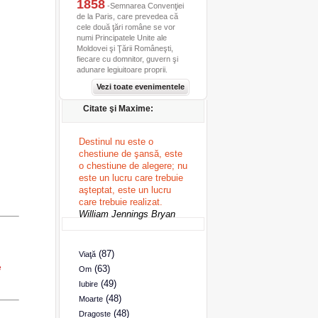
1858
-Semnarea Convenţiei
de la Paris, care prevedea că
cele două ţări române se vor
numi Principatele Unite ale
Moldovei şi Ţării Româneşti,
fiecare cu domnitor, guvern şi
adunare legiuitoare proprii.
Vezi toate evenimentele
Citate şi Maxime:
Destinul nu este o
chestiune de şansă, este
o chestiune de alegere; nu
este un lucru care trebuie
aşteptat, este un lucru
care trebuie realizat.
William Jennings Bryan
(87)
Viaţă
e
(63)
Om
(49)
Iubire
(48)
Moarte
(48)
Dragoste