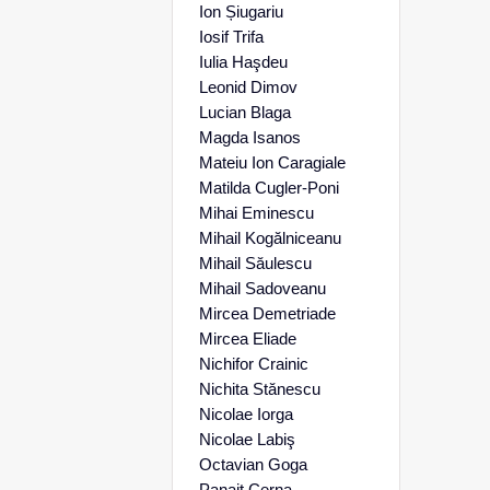
Ion Șiugariu
Iosif Trifa
Iulia Haşdeu
Leonid Dimov
Lucian Blaga
Magda Isanos
Mateiu Ion Caragiale
Matilda Cugler-Poni
Mihai Eminescu
Mihail Kogălniceanu
Mihail Săulescu
Mihail Sadoveanu
Mircea Demetriade
Mircea Eliade
Nichifor Crainic
Nichita Stănescu
Nicolae Iorga
Nicolae Labiş
Octavian Goga
Panait Cerna