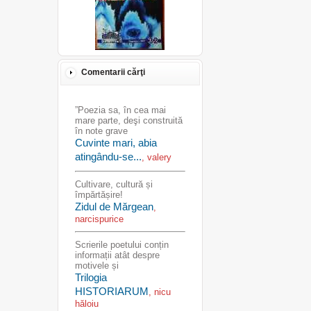
Comentarii cărţi
”Poezia sa, în cea mai
mare parte, deşi construită
în note grave
Cuvinte mari, abia
atingându-se...
, valery
Cultivare, cultură și
împărtășire!
Zidul de Mărgean
,
narcispurice
Scrierile poetului conțin
informații atât despre
motivele și
Trilogia
HISTORIARUM
, nicu
hăloiu