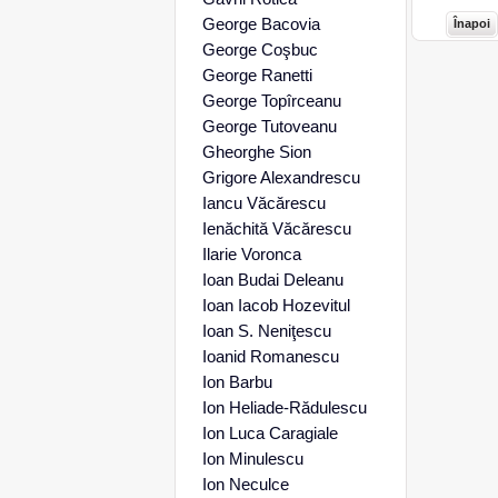
George Bacovia
Înapoi
George Coşbuc
George Ranetti
George Topîrceanu
George Tutoveanu
Gheorghe Sion
Grigore Alexandrescu
Iancu Văcărescu
Ienăchită Văcărescu
Ilarie Voronca
Ioan Budai Deleanu
Ioan Iacob Hozevitul
Ioan S. Neniţescu
Ioanid Romanescu
Ion Barbu
Ion Heliade-Rădulescu
Ion Luca Caragiale
Ion Minulescu
Ion Neculce