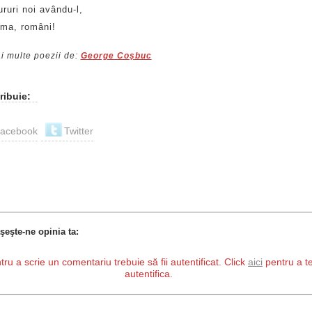
ruri noi avându-l,
ima, români!
i multe poezii de:
George Coşbuc
ribuie:
acebook
Twitter
şeşte-ne opinia ta:
tru a scrie un comentariu trebuie să fii autentificat. Click
aici
pentru a t
autentifica.