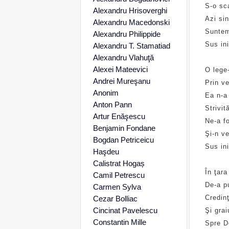
S-o sc
Alexandru Hrisoverghi
Azi sin
Alexandru Macedonski
Suntem
Alexandru Philippide
Sus in
Alexandru T. Stamatiad
Alexandru Vlahuţă
Alexei Mateevici
O lege
Andrei Mureşanu
Prin ve
Anonim
Ea n-a
Anton Pann
Strivit
Artur Enăşescu
Ne-a fo
Benjamin Fondane
Şi-n ve
Bogdan Petriceicu
Sus in
Haşdeu
Calistrat Hogaș
În ţar
Camil Petrescu
De-a pu
Carmen Sylva
Credin
Cezar Bolliac
Cincinat Pavelescu
Şi grai
Constantin Mille
Spre D