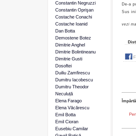
Constantin Negruzzi
De-a pu
Constantin Oprişan
Sus in
Costache Conachi
Costache Ioanid
vezi ma
Dan Botta
Demostene Botez
Dist
Dimitrie Anghel
Dimitrie Bolintineanu
F
Dimitrie Gusti
Dosoftei
Duiliu Zamfirescu
Dumitru Iacobescu
Dumitru Theodor
Neculuță
Elena Farago
Împărtă
Elena Văcărescu
Pen
Emil Botta
Emil Cioran
Eusebiu Camilar
Gavril Rotică