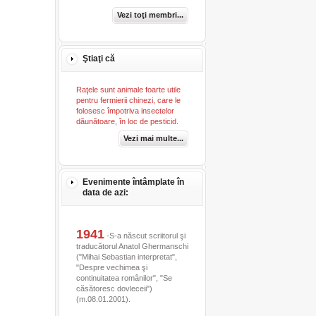
Vezi toţi membri...
Ştiaţi că
Raţele sunt animale foarte utile
pentru fermierii chinezi, care le
folosesc împotriva insectelor
dăunătoare, în loc de pesticid.
Vezi mai multe...
Evenimente întâmplate în
data de azi:
1941
-S-a născut scriitorul şi
traducătorul Anatol Ghermanschi
("Mihai Sebastian interpretat",
"Despre vechimea şi
continuitatea românilor", "Se
căsătoresc dovleceii")
(m.08.01.2001).