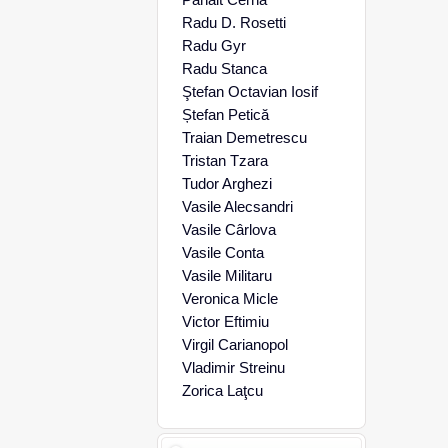
Radu D. Rosetti
Radu Gyr
Radu Stanca
Ştefan Octavian Iosif
Ștefan Petică
Traian Demetrescu
Tristan Tzara
Tudor Arghezi
Vasile Alecsandri
Vasile Cârlova
Vasile Conta
Vasile Militaru
Veronica Micle
Victor Eftimiu
Virgil Carianopol
Vladimir Streinu
Zorica Laţcu