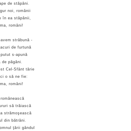
ape de stăpâni.
gur noi, românii
 în ea stăpânii,
ima, români!
-avem străbună -
acuri de furtună
 putut s-apună
ă de păgâni.
st Cel-Sfânt tărie
ci o să ne fie:
ima, români!
a românească
ruri să trăiască
ţa strămoşească
ul din bătrâni.
omnul ţării gândul