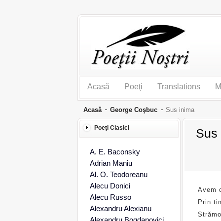
Acasă
Poeţi
Translations
M
Acasă
George Coşbuc
Sus inima
Poeţi Clasici
Sus 
A. E. Baconsky
Adrian Maniu
Al. O. Teodoreanu
Alecu Donici
Avem o
Alecu Russo
Prin ti
Alexandru Alexianu
Strămo
Alexandru Bogdanovici