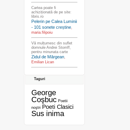
Cartea poate fi
achiziționată de pe site:
libris.ro
Pelerin pe Calea Luminii
- 101 sonete creștine
,
maria.filipoiu
Vă mulțumesc din suflet
domnule Andrei Stomff,
pentru minunata carte
Zidul de Mărgean
,
Emilian Lican
Taguri
George
Coşbuc
Poetii
Poeti Clasici
noştri
Sus inima