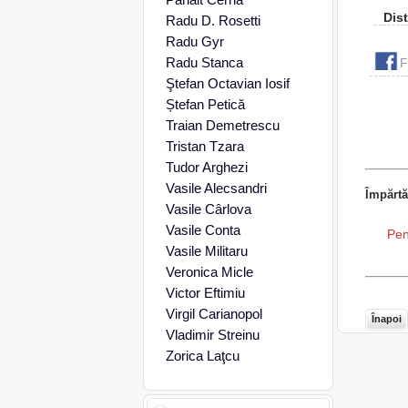
Dist
Radu D. Rosetti
Radu Gyr
Radu Stanca
F
Ştefan Octavian Iosif
Ștefan Petică
Traian Demetrescu
Tristan Tzara
Tudor Arghezi
Vasile Alecsandri
Împărtă
Vasile Cârlova
Vasile Conta
Pen
Vasile Militaru
Veronica Micle
Victor Eftimiu
Virgil Carianopol
Înapoi
Vladimir Streinu
Zorica Laţcu