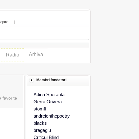
ogare
Arhiva
Radio
Membri fondatori
Adina Speranta
Gerra Orivera
stomff
andreionthepoetry
blacks
bragagiu
Criticul Blind