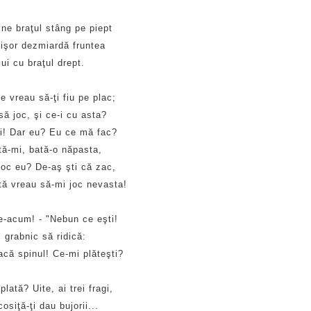
ine braţul stâng pe piept
tişor dezmiardă fruntea
ui cu braţul drept.
ie vreau să-ţi fiu pe plac;
să joc, şi ce-i cu asta?
-i! Dar eu? Eu ce mă fac?
tă-mi, bată-o năpasta,
joc eu? De-aş şti că zac,
tă vreau să-mi joc nevasta!
e-acum! - "Nebun ce eşti!
 grabnic să ridică:
iacă spinul! Ce-mi plăteşti?
 plată? Uite, ai trei fragi,
cosiţă-ţi dau bujorii...