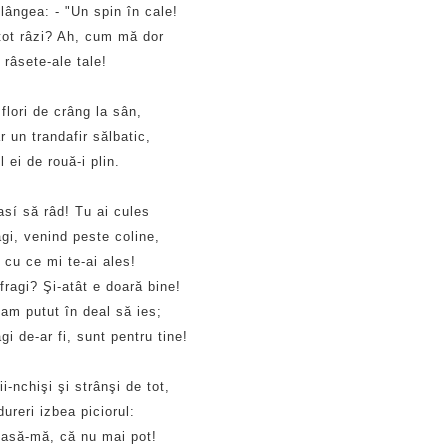
lângea: - "Un spin în cale!
tot râzi? Ah, cum mă dor
râsete-ale tale!
flori de crâng la sân,
r un trandafir sălbatic,
l ei de rouă-i plin.
lasí să râd! Tu ai cules
agi, venind peste coline,
 cu ce mi te-ai ales!
 fragi? Şi-atât e doară bine!
am putut în deal să ies;
agi de-ar fi, sunt pentru tine!
i-nchişi şi strânşi de tot,
ureri izbea piciorul:
 lasă-mă, că nu mai pot!