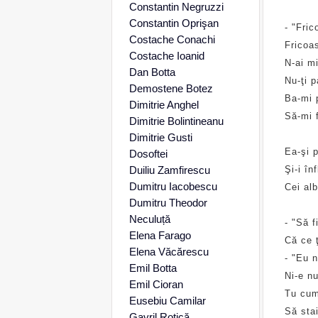
Constantin Negruzzi
Constantin Oprişan
- "Fric
Costache Conachi
Fricoa
Costache Ioanid
N-ai m
Dan Botta
Nu-ţi p
Demostene Botez
Ba-mi 
Dimitrie Anghel
Să-mi 
Dimitrie Bolintineanu
Dimitrie Gusti
Ea-şi p
Dosoftei
Duiliu Zamfirescu
Şi-i în
Dumitru Iacobescu
Cei alb
Dumitru Theodor
Neculuță
- "Să f
Elena Farago
Că ce ţ
Elena Văcărescu
- "Eu n
Emil Botta
Ni-e nu
Emil Cioran
Tu cum
Eusebiu Camilar
Să sta
Gavril Rotică