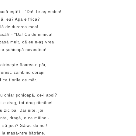
oasă eşti!î - "Da! Te-aş vedea!
să, eu? Aşa e frica?
ilă de durerea mea!
asă!î - "Da! Ca de nimica!
pasă mult, că eu n-aş vrea
fie şchioapă nevestica!
otriveşte floarea-n păr,
floresc zâmbind obrajii
i ca florile de măr.
iu chiar şchioapă, ce-i apoi?
i-e drag, tot drag rămâne!
u zic ba! Dar uite, joi
nta, dragă, e ca mâine -
 să joci? Sărac de noi!
i la masă-ntre bătrâne.