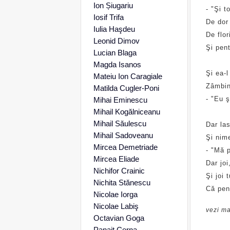
Ion Șiugariu
- "Şi t
Iosif Trifa
De dor 
Iulia Haşdeu
De flor
Leonid Dimov
Şi pent
Lucian Blaga
Magda Isanos
Şi ea-l
Mateiu Ion Caragiale
Zâmbin
Matilda Cugler-Poni
- "Eu ş
Mihai Eminescu
Mihail Kogălniceanu
Mihail Săulescu
Dar las
Mihail Sadoveanu
Şi nim
Mircea Demetriade
- "Mă p
Mircea Eliade
Dar joi
Nichifor Crainic
Şi joi 
Nichita Stănescu
Că pen
Nicolae Iorga
Nicolae Labiş
vezi ma
Octavian Goga
Panait Cerna