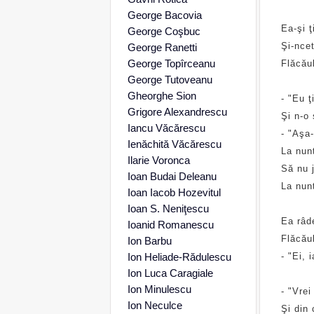
George Bacovia
Ea-şi ţ
George Coşbuc
Şi-nce
George Ranetti
George Topîrceanu
Flăcăul
George Tutoveanu
Gheorghe Sion
- "Eu ţ
Grigore Alexandrescu
Şi n-o 
Iancu Văcărescu
- "Aşa
Ienăchită Văcărescu
La nun
Ilarie Voronca
Să nu 
Ioan Budai Deleanu
La nun
Ioan Iacob Hozevitul
Ioan S. Neniţescu
Ea râd
Ioanid Romanescu
Flăcăul
Ion Barbu
Ion Heliade-Rădulescu
- "Ei, 
Ion Luca Caragiale
Ion Minulescu
- "Vrei
Ion Neculce
Şi din 