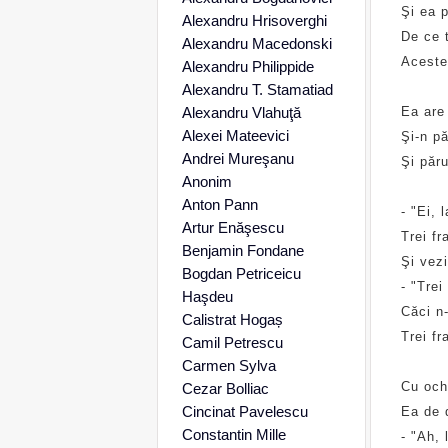
Şi ea p
Alexandru Hrisoverghi
De ce 
Alexandru Macedonski
Aceste 
Alexandru Philippide
Alexandru T. Stamatiad
Alexandru Vlahuţă
Ea are 
Alexei Mateevici
Şi-n pă
Andrei Mureşanu
Şi păru
Anonim
Anton Pann
- "Ei, 
Artur Enăşescu
Trei fr
Benjamin Fondane
Şi vezi
Bogdan Petriceicu
- "Trei
Haşdeu
Căci n-
Calistrat Hogaș
Trei fr
Camil Petrescu
Carmen Sylva
Cu ochi
Cezar Bolliac
Cincinat Pavelescu
Ea de d
Constantin Mille
- "Ah,