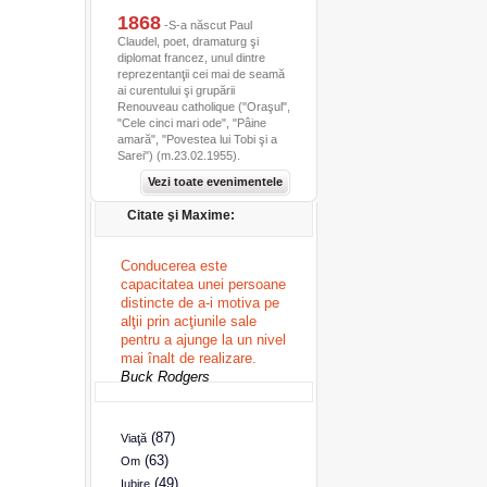
1868
-S-a născut Paul
Claudel, poet, dramaturg şi
diplomat francez, unul dintre
reprezentanţii cei mai de seamă
ai curentului şi grupării
Renouveau catholique ("Oraşul",
"Cele cinci mari ode", "Pâine
amară", "Povestea lui Tobi şi a
Sarei") (m.23.02.1955).
Vezi toate evenimentele
Citate şi Maxime:
Conducerea este
capacitatea unei persoane
distincte de a-i motiva pe
alţii prin acţiunile sale
pentru a ajunge la un nivel
mai înalt de realizare.
Buck Rodgers
(87)
Viaţă
(63)
Om
(49)
Iubire