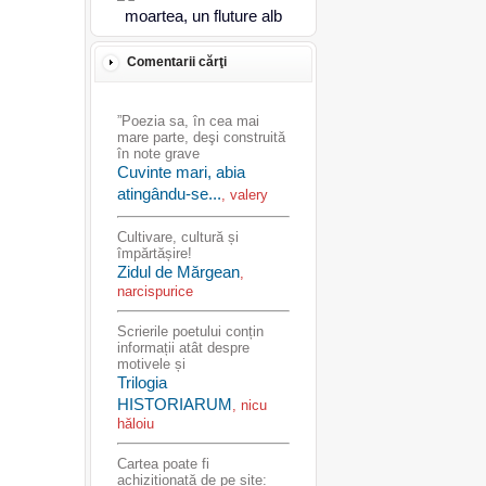
Comentarii cărţi
”Poezia sa, în cea mai
mare parte, deşi construită
în note grave
Cuvinte mari, abia
atingându-se...
, valery
Cultivare, cultură și
împărtășire!
Zidul de Mărgean
,
narcispurice
Scrierile poetului conțin
informații atât despre
motivele și
Trilogia
HISTORIARUM
, nicu
hăloiu
Cartea poate fi
achiziționată de pe site: