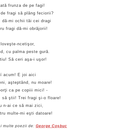
oată frunza de pe fagi!
de fragi să plâng feciorii?
i dă-mi ochii tăi cei dragi
ru fragi dă-mi obrăjorii!
 loveşte-ncetişor,
d, cu palma peste gură.
tiu! Să ceri aşa-i uşor!
í acum! E joi aici
eni, aşteptând, nu moare!
orţi ca pe copiii mici! -
, să ştii! Trei fragi şi-o floare!
tu n-ai ce să mai zici,
tru multe-mi eşti datoare!
i multe poezii de:
George Coşbuc