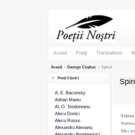
Acasă
Poeţi
Translations
M
Acasă
George Coşbuc
Spinul
Poeţi Clasici
Spin
A. E. Baconsky
Adrian Maniu
Al. O. Teodoreanu
Alecu Donici
Stătea
Alecu Russo
Voinicu
Alexandru Alexianu
Să-i sc
Alexandru Bogdanovici