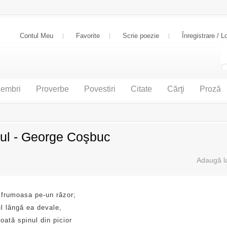
Contul Meu
Favorite
Scrie poezie
Înregistrare / L
embri
Proverbe
Povestiri
Citate
Cărţi
Proză
ul - George Coşbuc
 frumoasa pe-un răzor;
l lângă ea devale,
oată spinul din picior