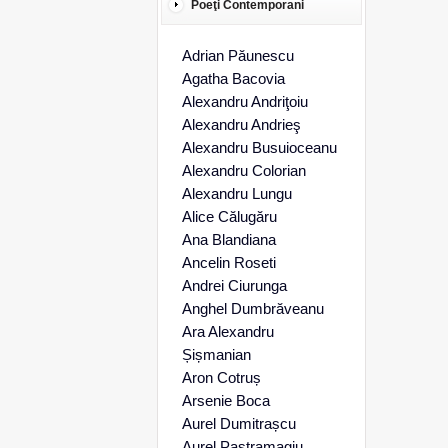
Poeţi Contemporani
Adrian Păunescu
Agatha Bacovia
Alexandru Andriţoiu
Alexandru Andrieş
Alexandru Busuioceanu
Alexandru Colorian
Alexandru Lungu
Alice Călugăru
Ana Blandiana
Ancelin Roseti
Andrei Ciurunga
Anghel Dumbrăveanu
Ara Alexandru
Șișmanian
Aron Cotruș
Arsenie Boca
Aurel Dumitrașcu
Aurel Pastramagiu