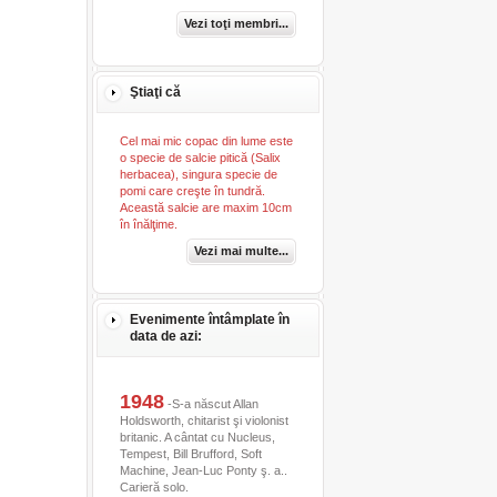
Vezi toţi membri...
Ştiaţi că
Cel mai mic copac din lume este
o specie de salcie pitică (Salix
herbacea), singura specie de
pomi care creşte în tundră.
Această salcie are maxim 10cm
în înălţime.
Vezi mai multe...
Evenimente întâmplate în
data de azi:
1948
-S-a născut Allan
Holdsworth, chitarist şi violonist
britanic. A cântat cu Nucleus,
Tempest, Bill Brufford, Soft
Machine, Jean-Luc Ponty ş. a..
Carieră solo.