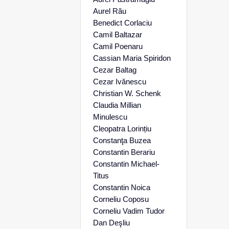
Aurel Rău
Benedict Corlaciu
Camil Baltazar
Camil Poenaru
Cassian Maria Spiridon
Cezar Baltag
Cezar Ivănescu
Christian W. Schenk
Claudia Millian
Minulescu
Cleopatra Lorințiu
Constanţa Buzea
Constantin Berariu
Constantin Michael-
Titus
Constantin Noica
Corneliu Coposu
Corneliu Vadim Tudor
Dan Deşliu