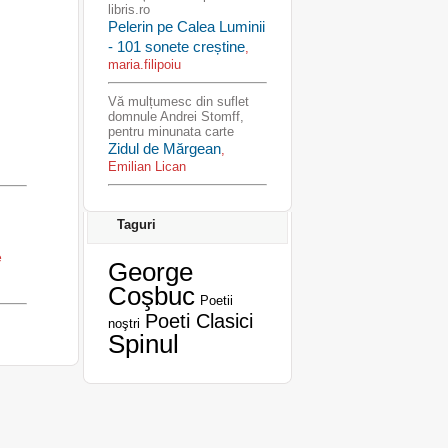
libris.ro
Pelerin pe Calea Luminii
- 101 sonete creștine
,
maria.filipoiu
Vă mulțumesc din suflet
domnule Andrei Stomff,
pentru minunata carte
Zidul de Mărgean
,
Emilian Lican
Taguri
e
George
Coşbuc
Poetii
Poeti Clasici
noştri
Spinul