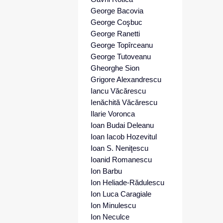
George Bacovia
George Coşbuc
George Ranetti
George Topîrceanu
George Tutoveanu
Gheorghe Sion
Grigore Alexandrescu
Iancu Văcărescu
Ienăchită Văcărescu
Ilarie Voronca
Ioan Budai Deleanu
Ioan Iacob Hozevitul
Ioan S. Neniţescu
Ioanid Romanescu
Ion Barbu
Ion Heliade-Rădulescu
Ion Luca Caragiale
Ion Minulescu
Ion Neculce