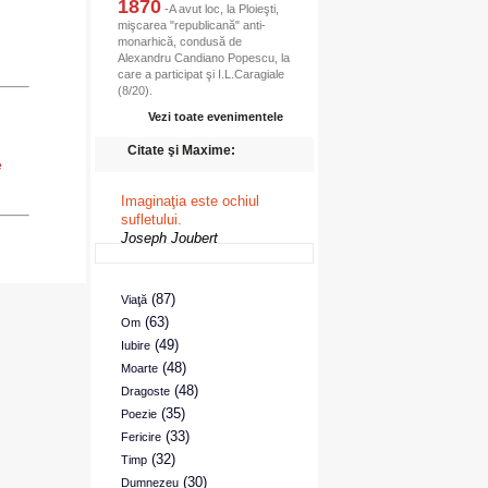
1870
-A avut loc, la Ploieşti,
mişcarea "republicană" anti-
monarhică, condusă de
Alexandru Candiano Popescu, la
care a participat şi I.L.Caragiale
(8/20).
Vezi toate evenimentele
Citate şi Maxime:
e
Imaginaţia este ochiul
sufletului.
Joseph Joubert
(87)
Viaţă
(63)
Om
(49)
Iubire
(48)
Moarte
(48)
Dragoste
(35)
Poezie
(33)
Fericire
(32)
Timp
(30)
Dumnezeu