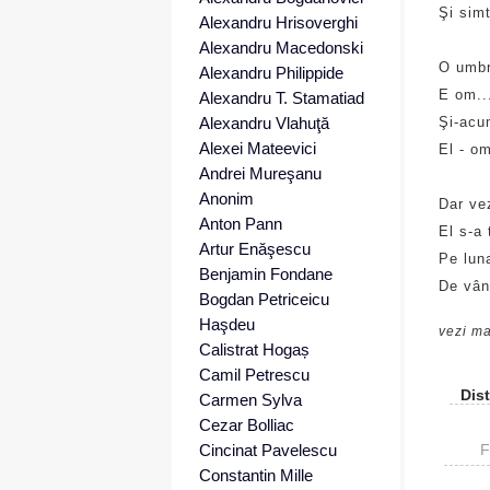
Şi simt
Alexandru Hrisoverghi
Alexandru Macedonski
O umbr
Alexandru Philippide
E om...
Alexandru T. Stamatiad
Alexandru Vlahuţă
Şi-acu
Alexei Mateevici
El - o
Andrei Mureşanu
Anonim
Dar vez
Anton Pann
El s-a 
Artur Enăşescu
Pe luna
Benjamin Fondane
De vânt
Bogdan Petriceicu
Haşdeu
vezi ma
Calistrat Hogaș
Camil Petrescu
Dist
Carmen Sylva
Cezar Bolliac
Cincinat Pavelescu
F
Constantin Mille