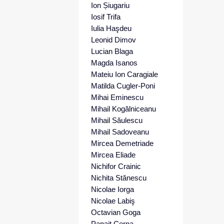
Ion Șiugariu
Iosif Trifa
Iulia Haşdeu
Leonid Dimov
Lucian Blaga
Magda Isanos
Mateiu Ion Caragiale
Matilda Cugler-Poni
Mihai Eminescu
Mihail Kogălniceanu
Mihail Săulescu
Mihail Sadoveanu
Mircea Demetriade
Mircea Eliade
Nichifor Crainic
Nichita Stănescu
Nicolae Iorga
Nicolae Labiş
Octavian Goga
Panait Cerna