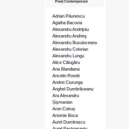
Poeţi Contemporani
Adrian Păunescu
Agatha Bacovia
Alexandru Andriţoiu
Alexandru Andrieş
Alexandru Busuioceanu
Alexandru Colorian
Alexandru Lungu
Alice Călugăru
Ana Blandiana
Ancelin Roseti
Andrei Ciurunga
Anghel Dumbrăveanu
Ara Alexandru
Șișmanian
Aron Cotruș
Arsenie Boca
Aurel Dumitrașcu
Aurel Pastramagiu