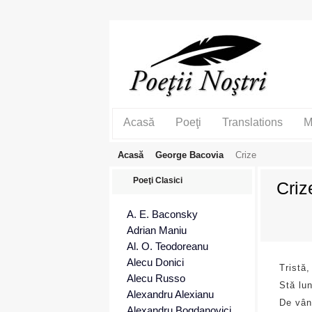
Acasă
Poeţi
Translations
M
Acasă
George Bacovia
Crize
Poeţi Clasici
Criz
A. E. Baconsky
Adrian Maniu
Al. O. Teodoreanu
Alecu Donici
Tristă
Alecu Russo
Stă lun
Alexandru Alexianu
De vânt
Alexandru Bogdanovici