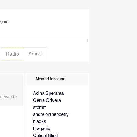
ogare
Arhiva
Radio
Membri fondatori
Adina Speranta
Gerra Orivera
stomff
andreionthepoetry
blacks
bragagiu
Criticul Blind