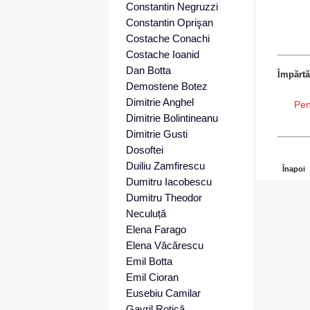
Constantin Negruzzi
Constantin Oprişan
Costache Conachi
Costache Ioanid
Dan Botta
Împărtă
Demostene Botez
Dimitrie Anghel
Pen
Dimitrie Bolintineanu
Dimitrie Gusti
Dosoftei
Duiliu Zamfirescu
Înapoi
Dumitru Iacobescu
Dumitru Theodor
Neculuță
Elena Farago
Elena Văcărescu
Emil Botta
Emil Cioran
Eusebiu Camilar
Gavril Rotică