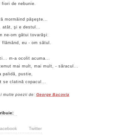
 fiori de nebunie.
ă mormăind păşeşte...
 atât, şi e destul...
m ne-om gâtui tovarăşi:
m flămând, eu - om sătul.
i... m-a ocolit acuma...
temut mai mult, mai mult, - săracul...
 palidă, pustie,
 se clatină copacul...
i multe poezii de:
George Bacovia
ribuie:
acebook
Twitter