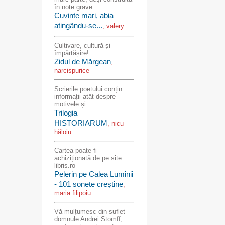
în note grave
Cuvinte mari, abia
atingându-se...
, valery
Cultivare, cultură și
împărtășire!
Zidul de Mărgean
,
narcispurice
Scrierile poetului conțin
informații atât despre
motivele și
Trilogia
HISTORIARUM
, nicu
hăloiu
Cartea poate fi
achiziționată de pe site:
libris.ro
Pelerin pe Calea Luminii
- 101 sonete creștine
,
maria.filipoiu
Vă mulțumesc din suflet
domnule Andrei Stomff,