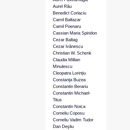
Aurel Rău
Benedict Corlaciu
Camil Baltazar
Camil Poenaru
Cassian Maria Spiridon
Cezar Baltag
Cezar Ivănescu
Christian W. Schenk
Claudia Millian
Minulescu
Cleopatra Lorințiu
Constanţa Buzea
Constantin Berariu
Constantin Michael-
Titus
Constantin Noica
Corneliu Coposu
Corneliu Vadim Tudor
Dan Deşliu