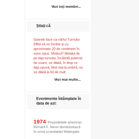
Vezi toţi membri...
Ştiaţi că
Soarele face ca vârful Turnului
Eiffel să se încline şi cu
aproximativ 20 de centimetri în
sens opus. Motivul? Metalul de
pe faţa turnului, încălzită puternic
de soare, se dilată, în timp ce
faţa opusă, fiind mai la umbră, nu
se dilată la fel de mult.
Vezi mai multe...
Evenimente întâmplate în
data de azi:
1974
-Preşedintele american
Richard F. Nixon demisionează
în urma scandalului Watergate.