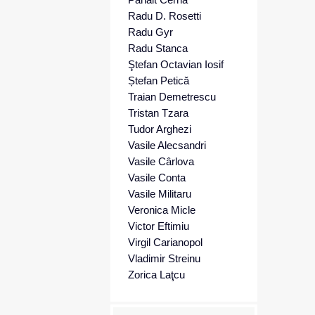
Radu D. Rosetti
Radu Gyr
Radu Stanca
Ştefan Octavian Iosif
Ștefan Petică
Traian Demetrescu
Tristan Tzara
Tudor Arghezi
Vasile Alecsandri
Vasile Cârlova
Vasile Conta
Vasile Militaru
Veronica Micle
Victor Eftimiu
Virgil Carianopol
Vladimir Streinu
Zorica Laţcu