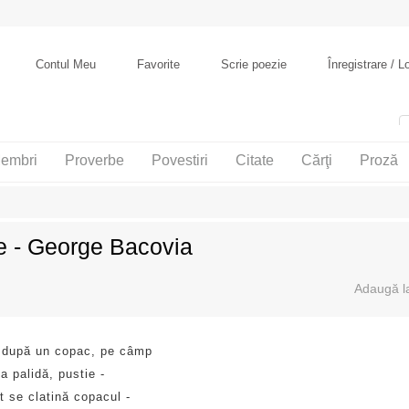
Contul Meu
Favorite
Scrie poezie
Înregistrare / L
embri
Proverbe
Povestiri
Citate
Cărţi
Proză
e - George Bacovia
, după un copac, pe câmp
a palidă, pustie -
 se clatină copacul -