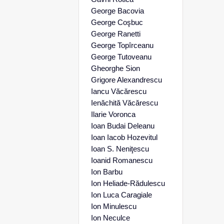
George Bacovia
George Coşbuc
George Ranetti
George Topîrceanu
George Tutoveanu
Gheorghe Sion
Grigore Alexandrescu
Iancu Văcărescu
Ienăchită Văcărescu
Ilarie Voronca
Ioan Budai Deleanu
Ioan Iacob Hozevitul
Ioan S. Neniţescu
Ioanid Romanescu
Ion Barbu
Ion Heliade-Rădulescu
Ion Luca Caragiale
Ion Minulescu
Ion Neculce