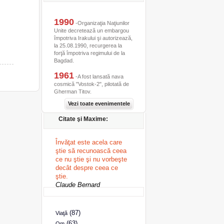
1990
-Organizaţia Naţiunilor
Unite decretează un embargou
împotriva Irakului şi autorizează,
la 25.08.1990, recurgerea la
forţă împotriva regimului de la
Bagdad.
1961
-A fost lansată nava
cosmică "Vostok-2", pilotată de
Gherman Titov.
Vezi toate evenimentele
Citate şi Maxime:
Învăţat este acela care
ştie să recunoască ceea
ce nu ştie şi nu vorbeşte
decât despre ceea ce
ştie.
Claude Bernard
(87)
Viaţă
(63)
Om