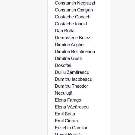
Constantin Negruzzi
Constantin Oprişan
Costache Conachi
Costache Ioanid
Dan Botta
Demostene Botez
Dimitrie Anghel
Dimitrie Bolintineanu
Dimitrie Gusti
Dosoftei
Duiliu Zamfirescu
Dumitru Iacobescu
Dumitru Theodor
Neculuță
Elena Farago
Elena Văcărescu
Emil Botta
Emil Cioran
Eusebiu Camilar
Gavril Rotică