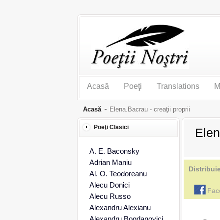
Acasă
Poeţi
Translations
M
Acasă
Elena.Bacrau - creaţii proprii
Poeţi Clasici
Elen
A. E. Baconsky
Adrian Maniu
Distribui
Al. O. Teodoreanu
Alecu Donici
Fac
Alecu Russo
Alexandru Alexianu
Alexandru Bogdanovici