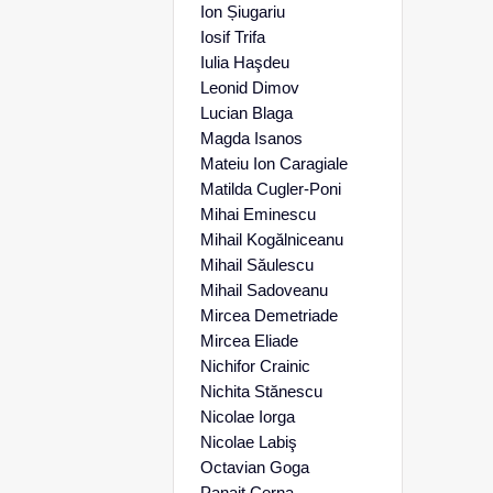
Ion Șiugariu
Iosif Trifa
Iulia Haşdeu
Leonid Dimov
Lucian Blaga
Magda Isanos
Mateiu Ion Caragiale
Matilda Cugler-Poni
Mihai Eminescu
Mihail Kogălniceanu
Mihail Săulescu
Mihail Sadoveanu
Mircea Demetriade
Mircea Eliade
Nichifor Crainic
Nichita Stănescu
Nicolae Iorga
Nicolae Labiş
Octavian Goga
Panait Cerna