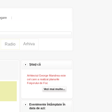
ogare
Arhiva
Radio
Ştiaţi că
Arhitectul George Mandrea este
cel care a realizat planurile
Foişorului de Foc
Vezi mai multe...
Evenimente întâmplate în
data de azi: