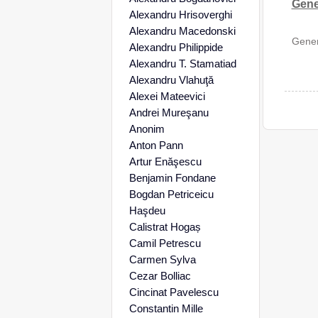
Gene
Alexandru Hrisoverghi
Alexandru Macedonski
Gener
Alexandru Philippide
Alexandru T. Stamatiad
Alexandru Vlahuţă
Alexei Mateevici
Andrei Mureşanu
Anonim
Anton Pann
Artur Enăşescu
Benjamin Fondane
Bogdan Petriceicu
Haşdeu
Calistrat Hogaș
Camil Petrescu
Carmen Sylva
Cezar Bolliac
Cincinat Pavelescu
Constantin Mille