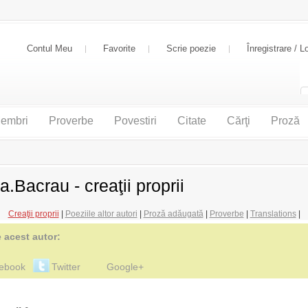
Contul Meu
Favorite
Scrie poezie
Înregistrare / L
embri
Proverbe
Povestiri
Citate
Cărţi
Proză
a.Bacrau - creaţii proprii
Creaţii proprii
|
Poeziile altor autori
|
Proză adăugată
|
Proverbe
|
Translations
|
e acest autor:
ebook
Twitter
Google+