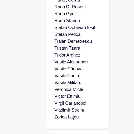
Radu D. Rosetti
Radu Gyr
Radu Stanca
Ştefan Octavian Iosif
Ștefan Petică
Traian Demetrescu
Tristan Tzara
Tudor Arghezi
Vasile Alecsandri
Vasile Cârlova
Vasile Conta
Vasile Militaru
Veronica Micle
Victor Eftimiu
Virgil Carianopol
Vladimir Streinu
Zorica Laţcu