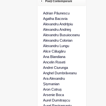
Poeţi Contemporani
Adrian Păunescu
Agatha Bacovia
Alexandru Andriţoiu
Alexandru Andrieş
Alexandru Busuioceanu
Alexandru Colorian
Alexandru Lungu
Alice Călugăru
Ana Blandiana
Ancelin Roseti
Andrei Ciurunga
Anghel Dumbrăveanu
Ara Alexandru
Șișmanian
Aron Cotruș
Arsenie Boca
Aurel Dumitrașcu
Aurel Pastramagiu