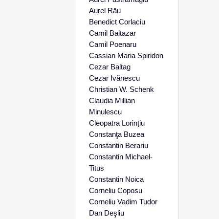
Aurel Rău
Benedict Corlaciu
Camil Baltazar
Camil Poenaru
Cassian Maria Spiridon
Cezar Baltag
Cezar Ivănescu
Christian W. Schenk
Claudia Millian
Minulescu
Cleopatra Lorințiu
Constanţa Buzea
Constantin Berariu
Constantin Michael-
Titus
Constantin Noica
Corneliu Coposu
Corneliu Vadim Tudor
Dan Deşliu