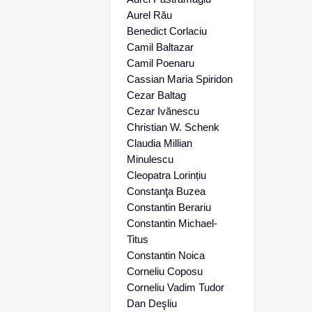
Aurel Rău
Benedict Corlaciu
Camil Baltazar
Camil Poenaru
Cassian Maria Spiridon
Cezar Baltag
Cezar Ivănescu
Christian W. Schenk
Claudia Millian
Minulescu
Cleopatra Lorințiu
Constanţa Buzea
Constantin Berariu
Constantin Michael-
Titus
Constantin Noica
Corneliu Coposu
Corneliu Vadim Tudor
Dan Deşliu