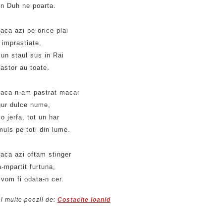
un Duh ne poarta.
aca azi pe orice plai
 imprastiate,
 un staul sus in Rai
astor au toate.
daca n-am pastrat macar
gur dulce nume,
 o jerfa, tot un har
uls pe toti din lume.
daca azi oftam stinger
-mpartit furtuna,
 vom fi odata-n cer.
i multe poezii de:
Costache Ioanid