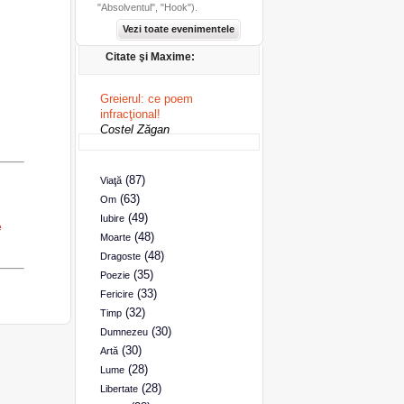
"Absolventul", "Hook").
Vezi toate evenimentele
Citate şi Maxime:
Greierul: ce poem
infracţional!
Costel Zăgan
(87)
Viaţă
(63)
Om
(49)
Iubire
e
(48)
Moarte
(48)
Dragoste
(35)
Poezie
(33)
Fericire
(32)
Timp
(30)
Dumnezeu
(30)
Artă
(28)
Lume
(28)
Libertate