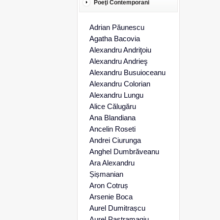
Poeţi Contemporani
Adrian Păunescu
Agatha Bacovia
Alexandru Andriţoiu
Alexandru Andrieş
Alexandru Busuioceanu
Alexandru Colorian
Alexandru Lungu
Alice Călugăru
Ana Blandiana
Ancelin Roseti
Andrei Ciurunga
Anghel Dumbrăveanu
Ara Alexandru
Șișmanian
Aron Cotruș
Arsenie Boca
Aurel Dumitrașcu
Aurel Pastramagiu