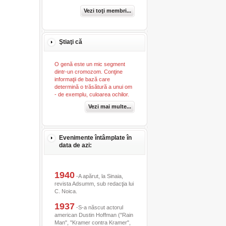
Vezi toţi membri...
Ştiaţi că
O genă este un mic segment
dintr-un cromozom. Conţine
informaţii de bază care
determină o trăsătură a unui om
- de exemplu, culoarea ochilor.
Vezi mai multe...
Evenimente întâmplate în
data de azi:
1940
-A apărut, la Sinaia,
revista Adsumm, sub redacţia lui
C. Noica.
1937
-S-a născut actorul
american Dustin Hoffman ("Rain
Man", "Kramer contra Kramer",