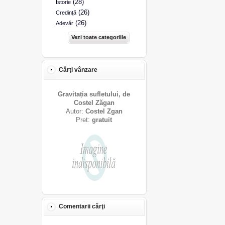
(28)
Istorie
(26)
Credinţă
(26)
Adevăr
Vezi toate categoriile
Cărţi vânzare
Gravitația sufletului, de
Costel Zăgan
Autor:
Costel Zgan
Pret:
gratuit
Comentarii cărţi