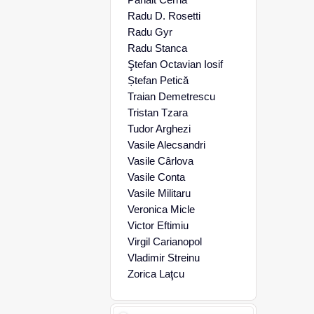
Radu D. Rosetti
Radu Gyr
Radu Stanca
Ştefan Octavian Iosif
Ștefan Petică
Traian Demetrescu
Tristan Tzara
Tudor Arghezi
Vasile Alecsandri
Vasile Cârlova
Vasile Conta
Vasile Militaru
Veronica Micle
Victor Eftimiu
Virgil Carianopol
Vladimir Streinu
Zorica Laţcu