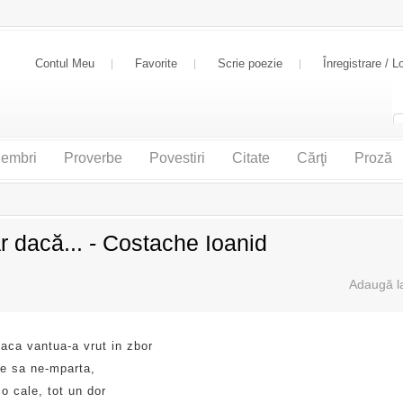
Contul Meu
Favorite
Scrie poezie
Înregistrare / L
embri
Proverbe
Povestiri
Citate
Cărţi
Proză
r dacă... - Costache Ioanid
aca vantua-a vrut in zbor
me sa ne-mparta,
 o cale, tot un dor