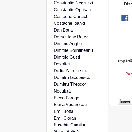
Constantin Negruzzi
Dist
Constantin Oprişan
Costache Conachi
F
Costache Ioanid
Dan Botta
Demostene Botez
Dimitrie Anghel
Dimitrie Bolintineanu
Dimitrie Gusti
Împărtă
Dosoftei
Duiliu Zamfirescu
Pen
Dumitru Iacobescu
Dumitru Theodor
Neculuță
Elena Farago
Înapoi
Elena Văcărescu
Emil Botta
Emil Cioran
Eusebiu Camilar
Gavril Rotică