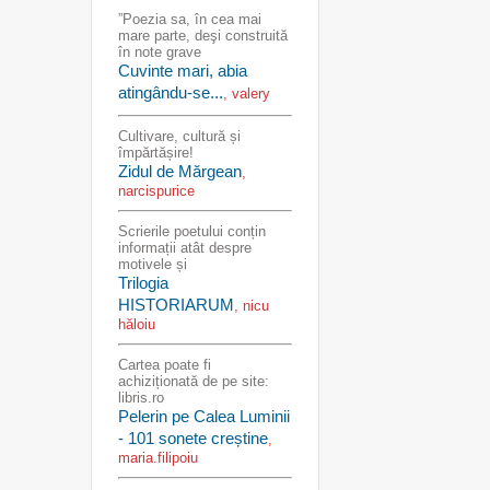
”Poezia sa, în cea mai
mare parte, deşi construită
în note grave
Cuvinte mari, abia
atingându-se...
, valery
Cultivare, cultură și
împărtășire!
Zidul de Mărgean
,
narcispurice
Scrierile poetului conțin
informații atât despre
motivele și
Trilogia
HISTORIARUM
, nicu
hăloiu
Cartea poate fi
achiziționată de pe site:
libris.ro
Pelerin pe Calea Luminii
- 101 sonete creștine
,
maria.filipoiu