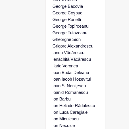
George Bacovia
George Coşbuc
George Ranetti
George Topîrceanu
George Tutoveanu
Gheorghe Sion
Grigore Alexandrescu
Iancu Văcărescu
Ienăchită Văcărescu
Ilarie Voronca
Ioan Budai Deleanu
Ioan Iacob Hozevitul
Ioan S. Neniţescu
Ioanid Romanescu
Ion Barbu
Ion Heliade-Rădulescu
Ion Luca Caragiale
Ion Minulescu
Ion Neculce