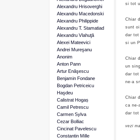
si tot 
Alexandru Hrisoverghi
Alexandru Macedonski
Chiar d
Alexandru Philippide
sunt oi
Alexandru T. Stamatiad
Alexandru Vlahuţă
dar tot
Alexei Mateevici
si un P
Andrei Mureşanu
Anonim
Chiar 
Anton Pann
un sin
Artur Enăşescu
dar tot
Benjamin Fondane
ne-a sm
Bogdan Petriceicu
Haşdeu
Chiar 
Calistrat Hogaș
ca ne-a
Camil Petrescu
dar tot
Carmen Sylva
Cezar Bolliac
vezi ma
Cincinat Pavelescu
Constantin Mille