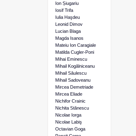
Ion Șiugariu
Iosif Trifa
Iulia Haşdeu
Leonid Dimov
Lucian Blaga
Magda Isanos
Mateiu Ion Caragiale
Matilda Cugler-Poni
Mihai Eminescu
Mihail Kogălniceanu
Mihail Săulescu
Mihail Sadoveanu
Mircea Demetriade
Mircea Eliade
Nichifor Crainic
Nichita Stănescu
Nicolae Iorga
Nicolae Labiş
Octavian Goga
Panait Cerna