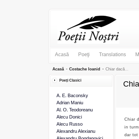
Acasă
Poeţi
Translations
M
Acasă
Costache Ioanid
Chiar dacă...
Poeţi Clasici
Chia
A. E. Baconsky
Adrian Maniu
Al. O. Teodoreanu
Alecu Donici
Chiar d
Alecu Russo
in tur
Alexandru Alexianu
dar tot
Alexandru Bogdanovici