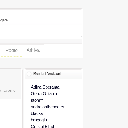
ogare
Arhiva
Radio
Membri fondatori
Adina Speranta
Gerra Orivera
stomff
andreionthepoetry
blacks
bragagiu
Criticul Blind