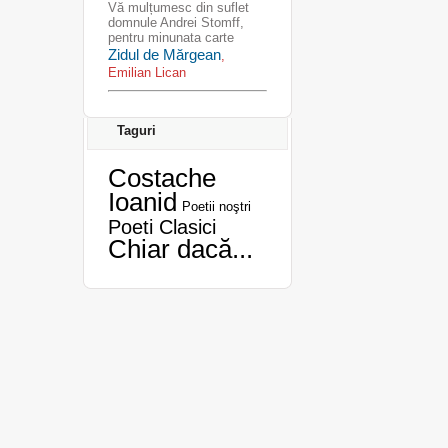
Vă mulțumesc din suflet
domnule Andrei Stomff,
pentru minunata carte
Zidul de Mărgean
,
Emilian Lican
Taguri
Costache
Ioanid
Poetii noştri
Poeti Clasici
Chiar dacă...