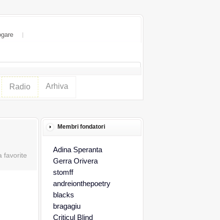
ogare
Arhiva
Radio
Membri fondatori
Adina Speranta
Gerra Orivera
stomff
andreionthepoetry
blacks
bragagiu
Criticul Blind