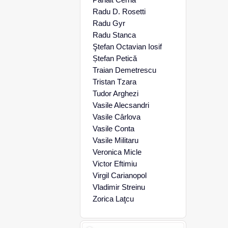
Radu D. Rosetti
Radu Gyr
Radu Stanca
Ştefan Octavian Iosif
Ștefan Petică
Traian Demetrescu
Tristan Tzara
Tudor Arghezi
Vasile Alecsandri
Vasile Cârlova
Vasile Conta
Vasile Militaru
Veronica Micle
Victor Eftimiu
Virgil Carianopol
Vladimir Streinu
Zorica Laţcu