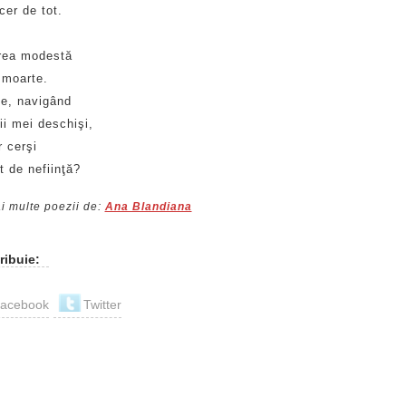
 cer de tot.
,
rea modestă
 moarte.
ne, navigând
ii mei deschişi,
r cerşi
t de nefiinţă?
i multe poezii de:
Ana Blandiana
ribuie:
acebook
Twitter