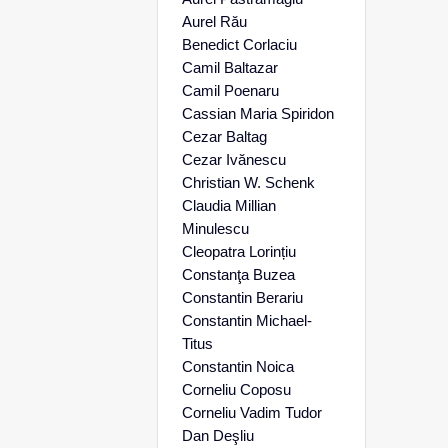
Aurel Rău
Benedict Corlaciu
Camil Baltazar
Camil Poenaru
Cassian Maria Spiridon
Cezar Baltag
Cezar Ivănescu
Christian W. Schenk
Claudia Millian
Minulescu
Cleopatra Lorințiu
Constanţa Buzea
Constantin Berariu
Constantin Michael-
Titus
Constantin Noica
Corneliu Coposu
Corneliu Vadim Tudor
Dan Deşliu