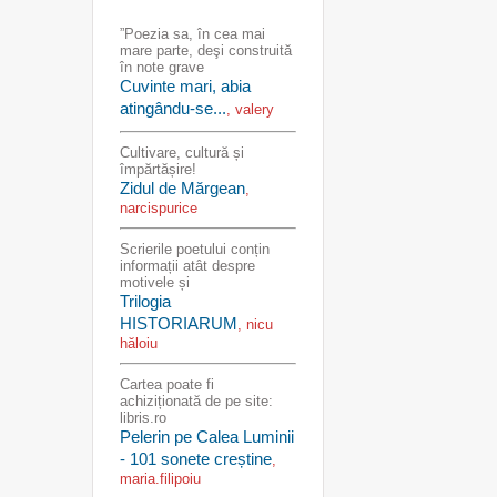
”Poezia sa, în cea mai
mare parte, deşi construită
în note grave
Cuvinte mari, abia
atingându-se...
, valery
Cultivare, cultură și
împărtășire!
Zidul de Mărgean
,
narcispurice
Scrierile poetului conțin
informații atât despre
motivele și
Trilogia
HISTORIARUM
, nicu
hăloiu
Cartea poate fi
achiziționată de pe site:
libris.ro
Pelerin pe Calea Luminii
- 101 sonete creștine
,
maria.filipoiu