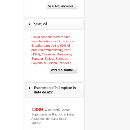
Vezi toţi membri...
Ştiaţi că
Fluviul Amazon traversează
nouă tări? Amazonul trece prin
Brazilia (care detine 60% din
padurea amazoniana), Peru
(13%), Columbia, Venezuela,
Ecuador, Bolivia, Surinam,
Guyana si Guiana Franceza.
Vezi mai multe...
Evenimente întâmplate în
data de azi:
1889
-A luat fiinţă Şcoala
Superioară de Război, actuala
Academie de Înalte Studii
Militare.