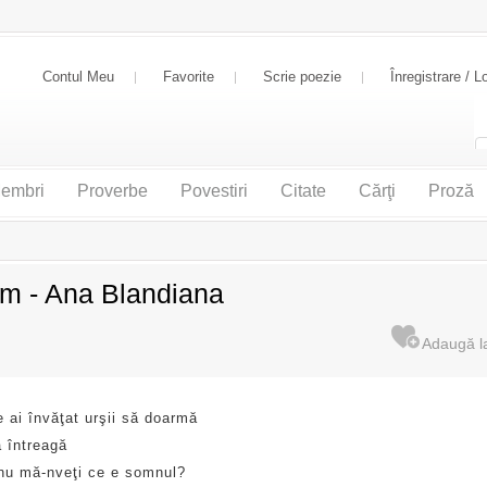
Contul Meu
Favorite
Scrie poezie
Înregistrare / L
embri
Proverbe
Povestiri
Citate
Cărţi
Proză
m - Ana Blandiana
 ai învăţat urşii să doarmă
ă întreagă
nu mă-nveţi ce e somnul?