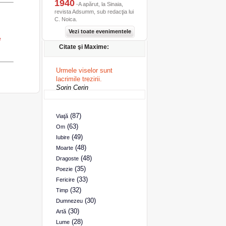
1940
-A apărut, la Sinaia,
revista Adsumm, sub redacţia lui
C. Noica.
Vezi toate evenimentele
e
Citate şi Maxime:
Urmele viselor sunt
lacrimile trezirii.
Sorin Cerin
(87)
Viaţă
(63)
Om
(49)
Iubire
(48)
Moarte
(48)
Dragoste
(35)
Poezie
(33)
Fericire
(32)
Timp
(30)
Dumnezeu
(30)
Artă
(28)
Lume