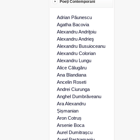
Poeţi Contemporani
Adrian Păunescu
Agatha Bacovia
Alexandru Andriţoiu
Alexandru Andrieş
Alexandru Busuioceanu
Alexandru Colorian
Alexandru Lungu
Alice Călugăru
Ana Blandiana
Ancelin Roseti
Andrei Ciurunga
Anghel Dumbrăveanu
Ara Alexandru
Șișmanian
Aron Cotruș
Arsenie Boca
Aurel Dumitrașcu
Aurel Pastramagiu