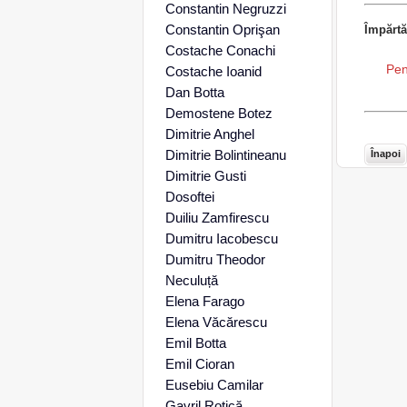
Constantin Negruzzi
Constantin Oprişan
Împărtă
Costache Conachi
Pen
Costache Ioanid
Dan Botta
Demostene Botez
Dimitrie Anghel
Dimitrie Bolintineanu
Înapoi
Dimitrie Gusti
Dosoftei
Duiliu Zamfirescu
Dumitru Iacobescu
Dumitru Theodor
Neculuță
Elena Farago
Elena Văcărescu
Emil Botta
Emil Cioran
Eusebiu Camilar
Gavril Rotică