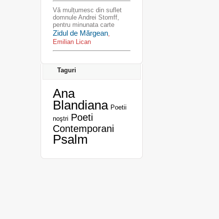
Vă mulțumesc din suflet
domnule Andrei Stomff,
pentru minunata carte
Zidul de Mărgean
,
Emilian Lican
Taguri
Ana
Blandiana
Poetii
Poeti
noştri
Contemporani
Psalm