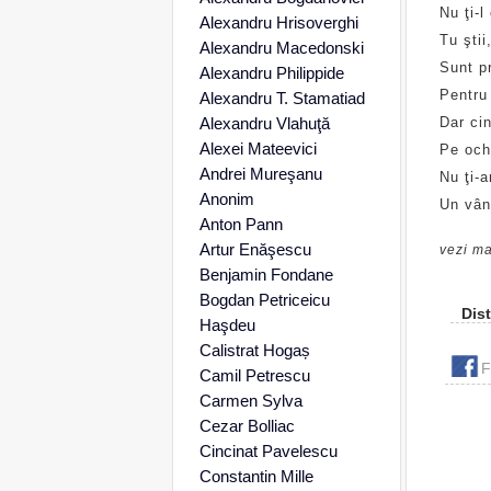
Nu ţi-l
Alexandru Hrisoverghi
Tu ştii
Alexandru Macedonski
Sunt p
Alexandru Philippide
Pentru
Alexandru T. Stamatiad
Alexandru Vlahuţă
Dar ci
Alexei Mateevici
Pe och
Andrei Mureşanu
Nu ţi-a
Anonim
Un vân
Anton Pann
Artur Enăşescu
vezi ma
Benjamin Fondane
Bogdan Petriceicu
Dist
Haşdeu
Calistrat Hogaș
F
Camil Petrescu
Carmen Sylva
Cezar Bolliac
Cincinat Pavelescu
Constantin Mille