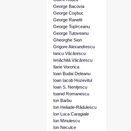
George Bacovia
George Coşbuc
George Ranetti
George Topîrceanu
George Tutoveanu
Gheorghe Sion
Grigore Alexandrescu
Iancu Văcărescu
Ienăchită Văcărescu
Ilarie Voronca
Ioan Budai Deleanu
Ioan Iacob Hozevitul
Ioan S. Neniţescu
Ioanid Romanescu
Ion Barbu
Ion Heliade-Rădulescu
Ion Luca Caragiale
Ion Minulescu
Ion Neculce