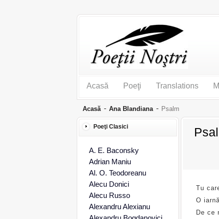
Acasă
Poeţi
Translations
M
Acasă
Ana Blandiana
Psalm
Poeţi Clasici
Psal
A. E. Baconsky
Adrian Maniu
Al. O. Teodoreanu
Alecu Donici
Tu care
Alecu Russo
O iarn
Alexandru Alexianu
De ce 
Alexandru Bogdanovici