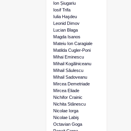
Ion Șiugariu
Iosif Trifa
Iulia Haşdeu
Leonid Dimov
Lucian Blaga
Magda Isanos
Mateiu Ion Caragiale
Matilda Cugler-Poni
Mihai Eminescu
Mihail Kogălniceanu
Mihail Săulescu
Mihail Sadoveanu
Mircea Demetriade
Mircea Eliade
Nichifor Crainic
Nichita Stănescu
Nicolae Iorga
Nicolae Labiş
Octavian Goga
Panait Cerna