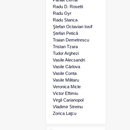
Radu D. Rosetti
Radu Gyr
Radu Stanca
Ştefan Octavian Iosif
Ștefan Petică
Traian Demetrescu
Tristan Tzara
Tudor Arghezi
Vasile Alecsandri
Vasile Cârlova
Vasile Conta
Vasile Militaru
Veronica Micle
Victor Eftimiu
Virgil Carianopol
Vladimir Streinu
Zorica Laţcu