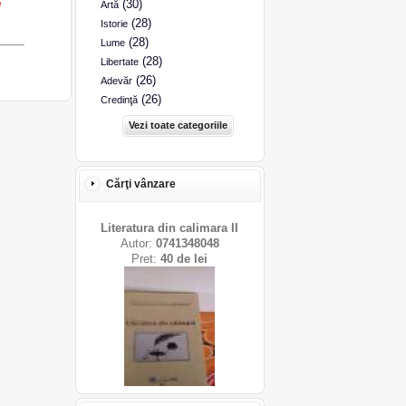
e
(30)
Artă
(28)
Istorie
(28)
Lume
(28)
Libertate
(26)
Adevăr
(26)
Credinţă
Vezi toate categoriile
Cărţi vânzare
Literatura din calimara II
Autor:
0741348048
Pret:
40 de lei