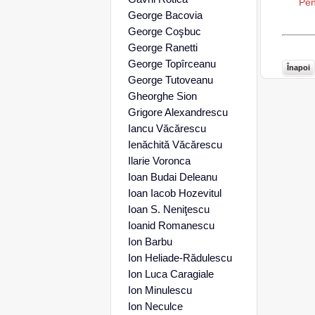
Pen
George Bacovia
George Coşbuc
George Ranetti
George Topîrceanu
Înapoi
George Tutoveanu
Gheorghe Sion
Grigore Alexandrescu
Iancu Văcărescu
Ienăchită Văcărescu
Ilarie Voronca
Ioan Budai Deleanu
Ioan Iacob Hozevitul
Ioan S. Neniţescu
Ioanid Romanescu
Ion Barbu
Ion Heliade-Rădulescu
Ion Luca Caragiale
Ion Minulescu
Ion Neculce