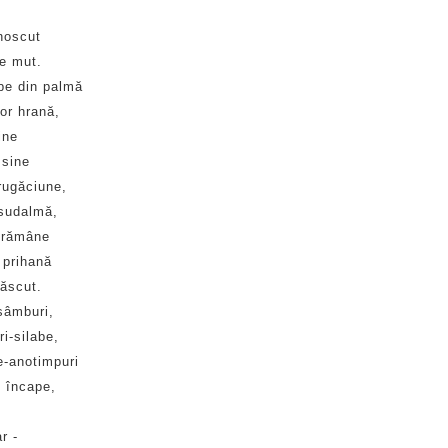
noscut
e mut.
be din palmă
or hrană,
ine
 sine
rugăciune,
 sudalmă,
 rămâne
 prihană
ăscut.
sâmburi,
i-silabe,
e-anotimpuri
i încape,
r -