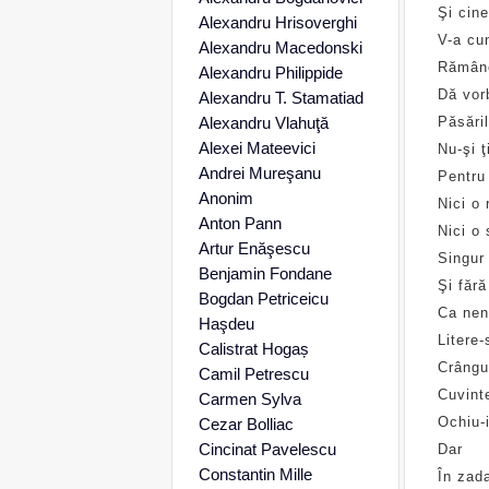
Şi cine
Alexandru Hrisoverghi
V-a cu
Alexandru Macedonski
Rămân
Alexandru Philippide
Dă vor
Alexandru T. Stamatiad
Alexandru Vlahuţă
Păsăril
Alexei Mateevici
Nu-şi ţ
Andrei Mureşanu
Pentru
Anonim
Nici o 
Anton Pann
Nici o
Artur Enăşescu
Singur
Benjamin Fondane
Şi fără
Bogdan Petriceicu
Ca nen
Haşdeu
Litere-
Calistrat Hogaș
Crângur
Camil Petrescu
Cuvint
Carmen Sylva
Ochiu-
Cezar Bolliac
Cincinat Pavelescu
Dar
Constantin Mille
În zada