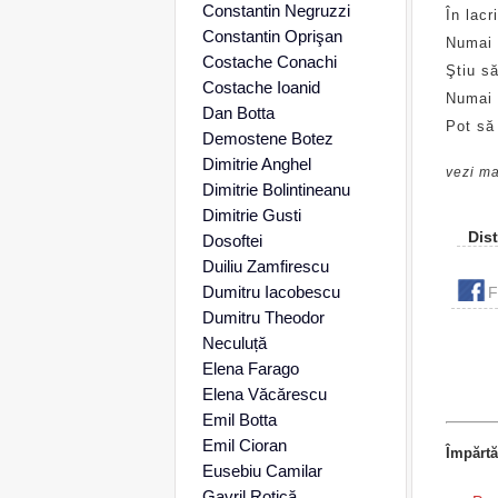
Constantin Negruzzi
În lacr
Constantin Oprişan
Numai 
Costache Conachi
Ştiu s
Costache Ioanid
Numai f
Dan Botta
Pot să
Demostene Botez
Dimitrie Anghel
vezi ma
Dimitrie Bolintineanu
Dimitrie Gusti
Dist
Dosoftei
Duiliu Zamfirescu
Dumitru Iacobescu
F
Dumitru Theodor
Neculuță
Elena Farago
Elena Văcărescu
Emil Botta
Emil Cioran
Împărtă
Eusebiu Camilar
Gavril Rotică