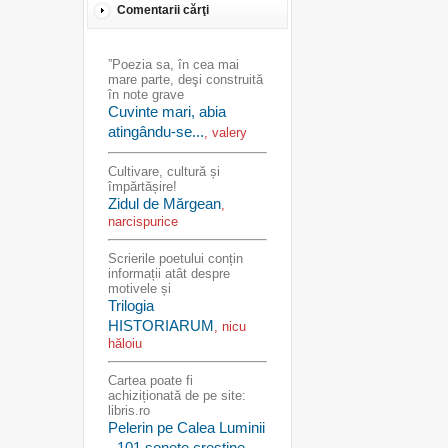
Comentarii cărţi
”Poezia sa, în cea mai
mare parte, deşi construită
în note grave
Cuvinte mari, abia
atingându-se...
, valery
Cultivare, cultură și
împărtășire!
Zidul de Mărgean
,
narcispurice
Scrierile poetului conțin
informații atât despre
motivele și
Trilogia
HISTORIARUM
, nicu
hăloiu
Cartea poate fi
achiziționată de pe site:
libris.ro
Pelerin pe Calea Luminii
- 101 sonete creștine