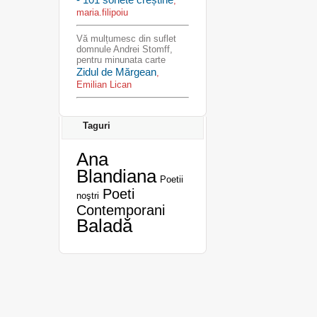
,
maria.filipoiu
Vă mulțumesc din suflet
domnule Andrei Stomff,
pentru minunata carte
Zidul de Mărgean
,
Emilian Lican
Taguri
Ana
Blandiana
Poetii
Poeti
noştri
Contemporani
Baladă