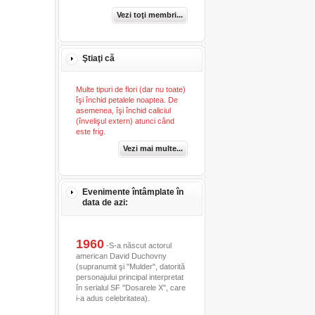
Vezi toţi membri...
Ştiaţi că
Multe tipuri de flori (dar nu toate)
îşi închid petalele noaptea. De
asemenea, îşi închid caliciul
(învelişul extern) atunci când
este frig.
Vezi mai multe...
Evenimente întâmplate în
data de azi:
1960
-S-a născut actorul
american David Duchovny
(supranumit şi "Mulder", datorită
personajului principal interpretat
în serialul SF "Dosarele X", care
i-a adus celebritatea).