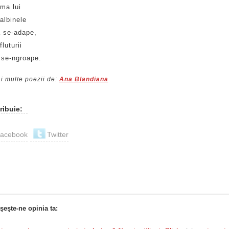
ima lui
albinele
ă se-adape,
luturii
 se-ngroape.
i multe poezii de:
Ana Blandiana
ribuie:
acebook
Twitter
şeşte-ne opinia ta: