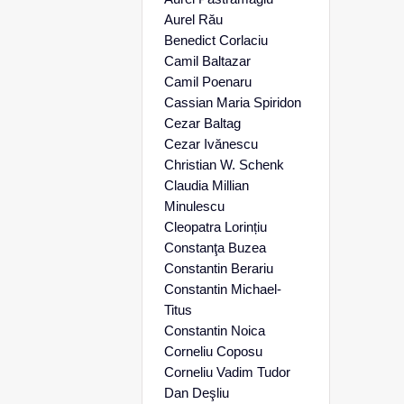
Aurel Rău
Benedict Corlaciu
Camil Baltazar
Camil Poenaru
Cassian Maria Spiridon
Cezar Baltag
Cezar Ivănescu
Christian W. Schenk
Claudia Millian
Minulescu
Cleopatra Lorințiu
Constanţa Buzea
Constantin Berariu
Constantin Michael-
Titus
Constantin Noica
Corneliu Coposu
Corneliu Vadim Tudor
Dan Deşliu