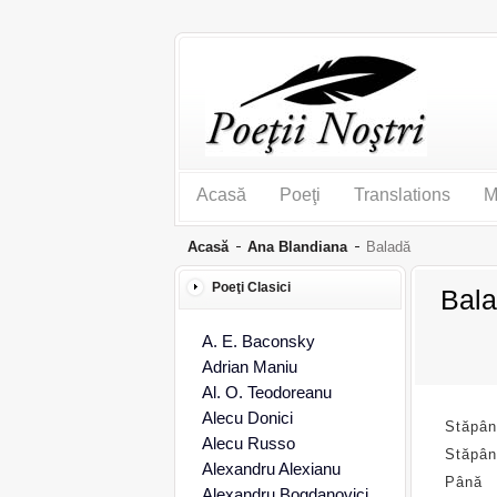
Acasă
Poeţi
Translations
M
Acasă
Ana Blandiana
Baladă
Poeţi Clasici
Bala
A. E. Baconsky
Adrian Maniu
Al. O. Teodoreanu
Alecu Donici
Stăpân
Alecu Russo
Stăpân
Alexandru Alexianu
Până
Alexandru Bogdanovici