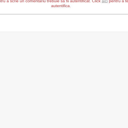
tru a scrie un comentariu trebuie să fii autentificat. Click
aici
pentru a t
autentifica.