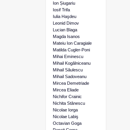
Ion Șiugariu
Iosif Trifa
Iulia Haşdeu
Leonid Dimov
Lucian Blaga
Magda Isanos
Mateiu Ion Caragiale
Matilda Cugler-Poni
Mihai Eminescu
Mihail Kogălniceanu
Mihail Săulescu
Mihail Sadoveanu
Mircea Demetriade
Mircea Eliade
Nichifor Crainic
Nichita Stănescu
Nicolae Iorga
Nicolae Labiş
Octavian Goga
Panait Cerna