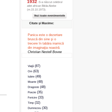
1932
-S-a născut celebrul
atlet african Bikila Abebe
(m.15.10.1973).
Vezi toate evenimentele
Citate şi Maxime:
Panica este o dezertare
bruscă din sine şi o
trecere în tabăra inamică
din imaginaţia noastră.
Christian Nestell Bovee
(87)
Viaţă
(63)
Om
(49)
Iubire
(48)
Moarte
(48)
Dragoste
(35)
Poezie
(33)
Fericire
(32)
Timp
(30)
Dumnezeu