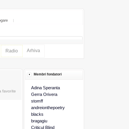
ogare
Arhiva
Radio
Membri fondatori
Adina Speranta
Gerra Orivera
stomff
andreionthepoetry
blacks
bragagiu
Criticul Blind