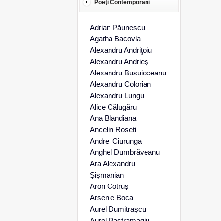
Poeţi Contemporani
Adrian Păunescu
Agatha Bacovia
Alexandru Andriţoiu
Alexandru Andrieş
Alexandru Busuioceanu
Alexandru Colorian
Alexandru Lungu
Alice Călugăru
Ana Blandiana
Ancelin Roseti
Andrei Ciurunga
Anghel Dumbrăveanu
Ara Alexandru
Șișmanian
Aron Cotruș
Arsenie Boca
Aurel Dumitrașcu
Aurel Pastramagiu