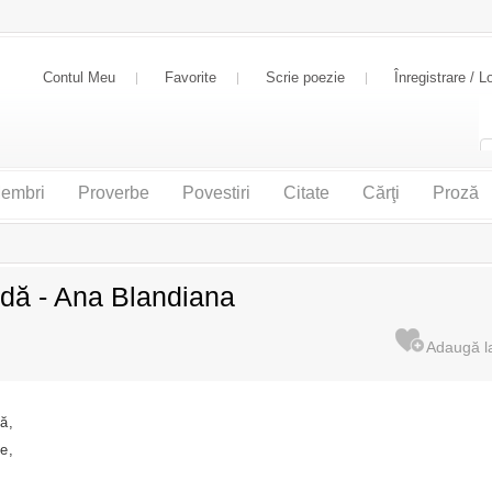
Contul Meu
Favorite
Scrie poezie
Înregistrare / L
embri
Proverbe
Povestiri
Citate
Cărţi
Proză
dă - Ana Blandiana
ă,
e,